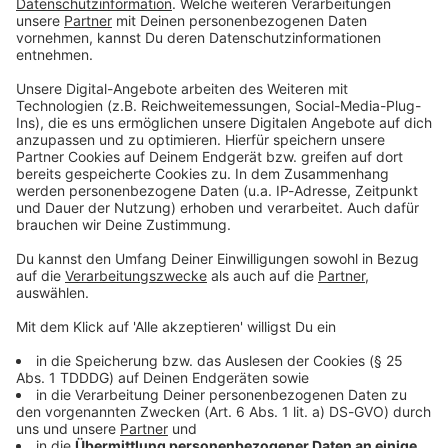
Du möchtest uns etwas sagen?
Studio Hotline
Kontaktformular
Sprachnachricht
© dpa-infocom, dpa:260521-930-108948/1
DAS KÖNNTE DICH AUCH INTERESSIEREN
Bayern