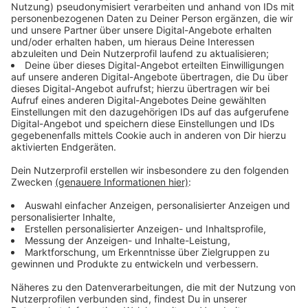
Immer auf dem Laufenden
bleiben!
Verpass' nichts mehr - mit unserem kostenlosen
ANTENNE BAYERN Newsletter. Ob Nachrichten,
Lifestyle oder unsere neuesten Aktionen - wir
informieren dich.
Zum Newsletter anmelden