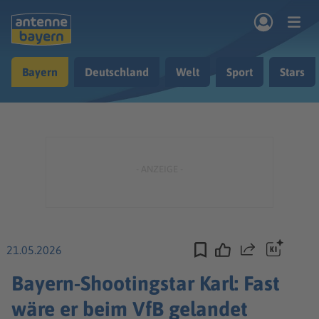
Zum Hauptinhalt springen
Bayern
Deutschland
Welt
Sport
Stars
rogramm
Musik & Radio
Podcasts
Nachrichten
Ratgeber
Kontakt
21.05.2026
Teilen
Bayern-Shootingstar Karl: Fast
wäre er beim VfB gelandet