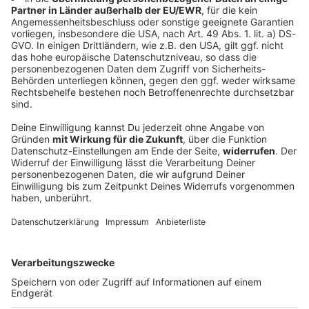
Kompany «beeindruckt» von Asien-Tour -
Freude auf Kane & Co.
Die Asienreise des FC Bayern ist zu Ende. Die
Vorstände ziehen ein positives Fazit, der Trainer ist
ebenfalls zufrieden. Das erste Titelduell ist schon im
Blick - vorher kommen noch mehr Stars zurück.
DEINE GEMERKTEN ARTIKEL