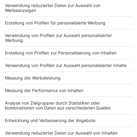
Du hast dir noch keine Artikel gemerkt
Markiere sie hierfür mit einem
Impressum
Newsletter
Nutzungsbedingungen
Kontakt
Jobs
Studio-Hotline
Presse
Verkehrs-Hotline
Werben