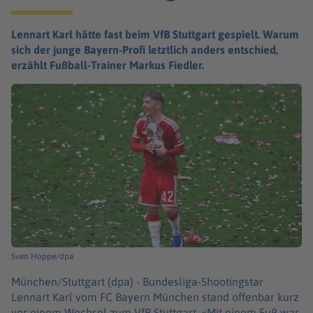
Lennart Karl hätte fast beim VfB Stuttgart gespielt. Warum
sich der junge Bayern-Profi letztlich anders entschied,
erzählt Fußball-Trainer Markus Fiedler.
Sven Hoppe/dpa
München/Stuttgart (dpa) -
Bundesliga-Shootingstar
Lennart Karl vom FC Bayern München stand offenbar kurz
vor einem Wechsel zum VfB Stuttgart. «Mit einem Fuß war