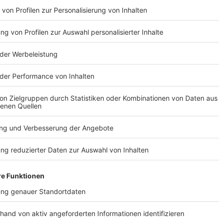
 soll auch mitmachen können», sagte der CSU-
gionen bewähren, will Holetschek nicht lange warten,
nell landesweit umsetzen: «Wir wollen dann nicht
ollt wird, sondern rasch handeln.»
llregionen auch gerne ermöglichen, versuchsweise
t verzichten zu können. Dies solle in einem zweiten
nd umgesetzt werden, sagte er.
TERESSIEREN
Bayern
Bayern