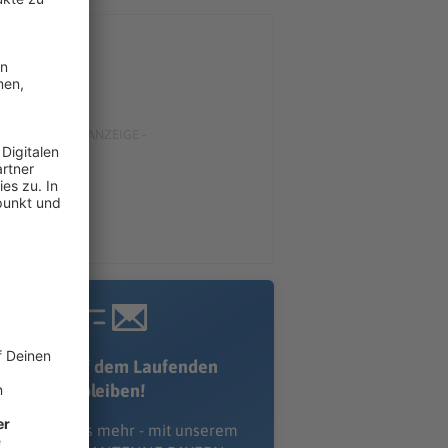
Immer auf dem Laufenden
bleiben!
erpass' nichts mehr - mit unserem