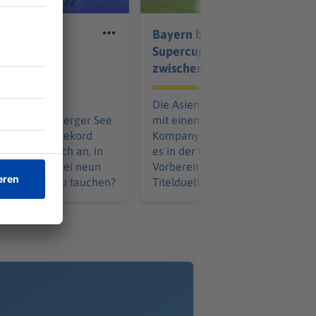
in die Tiefe:
Bayern blickt schon auf
er will
Supercup - «Messer
chen
zwischen Zähnen»
ucher Minja
Die Asienreise des FC Bayern ge
ill im Starnberger See
mit einem Testspielsieg zu Ende
 deutschen Rekord
Kompany ist beeindruckt. Jetzt g
ie fühlt es sich an, in
es in der Heimat mit der
kelheit und bei neun
Vorbereitung weiter. Das erste
 Meter tief zu tauchen?
Titelduell naht allmählich.