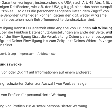
Ne
od
unen mehr Handlungsspielräume zu geben und den
en», erklärte Holetschek. Im Baurecht
gesenkt werden, um Dinge zu beschleunigen. Und auch
s Erleichterungen geben.
region pro Regierungsbezirk
gierungsbezirk soll es mindestens eine Modellregion
ren ablaufen soll, darüber wolle man aber auch noch
 reden. Grundsätzlich will die CSU keine Kommune