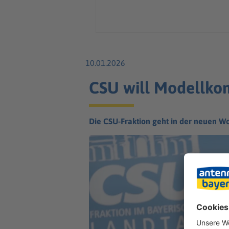
10.01.2026
CSU will Modellko
Die CSU-Fraktion geht in der neuen Wo