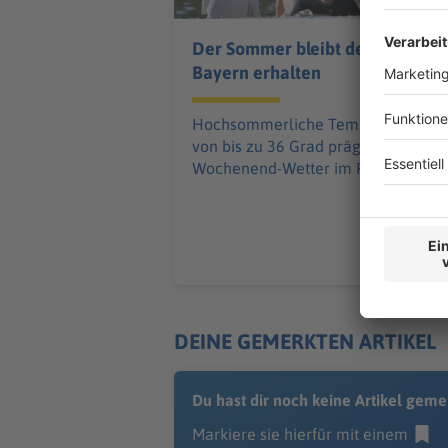
Der Sommer bleibt den
Bayern erhalten
Hochsommerliche Temperaturen
von bis zu 36 Grad prägen das
Wochenend-Wetter im Freistaat.
DEINE GEMERKTEN ARTIKEL
Du hast dir noch keine Artikel geme
Markiere sie hierfür mit einem