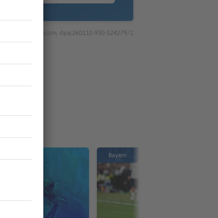
© dpa-infocom, dpa:260110-930-524279/1
Bayern