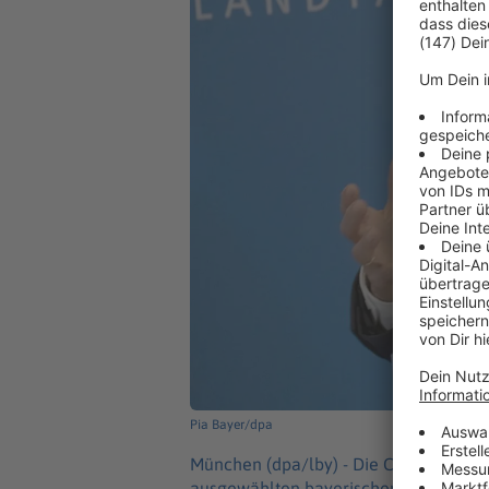
Pia Bayer/dpa
München (dpa/lby) -
Die CSU-Pläne für
ausgewählten bayerischen Kommunen 