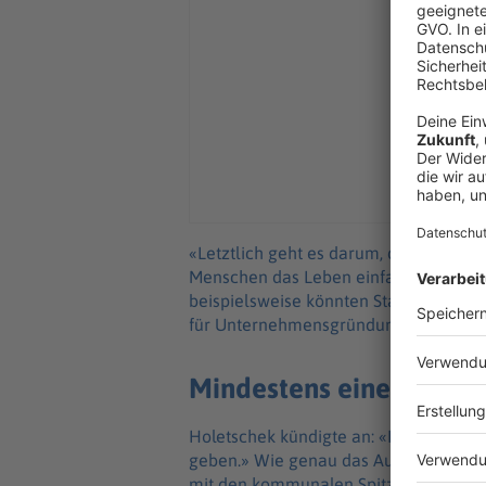
«Letztlich geht es darum, den Komm
Menschen das Leben einfacher zu mach
beispielsweise könnten Standards ab
für Unternehmensgründungen könne e
Mindestens eine Modell
Holetschek kündigte an: «In jedem Re
geben.» Wie genau das Auswahlverfah
mit den kommunalen Spitzenverbänden