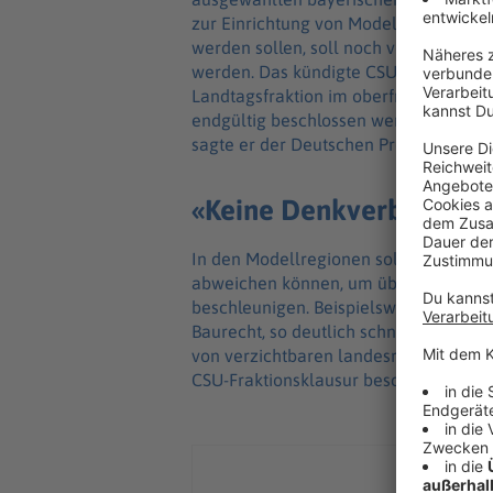
zur Einrichtung von Modellregionen, i
werden sollen, soll noch vor den Ko
werden. Das kündigte CSU-Fraktionsch
Landtagsfraktion im oberfränkischen K
endgültig beschlossen werden, so das
sagte er der Deutschen Presse-Agentur
«Keine Denkverbote»
In den Modellregionen sollen Kommun
abweichen können, um überflüssige Bü
beschleunigen. Beispielsweise sollen
Baurecht, so deutlich schneller gehen.
von verzichtbaren landesrechtlichen Vo
CSU-Fraktionsklausur beschlossen wer