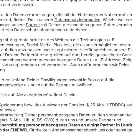
n denen Vorschriften gelockert oder ganz ausgesetzt
mmunalwahlen am 8. März in den Landtag eingebracht
ef Klaus Holetschek vor der Winterklausur der CSU-
loster Banz an. «Im Laufe des Jahres soll das Gesetz
s die Kommunen rasch an den Start gehen können»,
.
en zunächst befristet von Vorgaben im Landesrecht
rokratie abzuschaffen und Verfahren zu
 Antrags- und Genehmigungsverfahren, etwa im
 «Es gibt keine Denkverbote bei der Identifizierung
rgaben», heißt es in einer Resolution, die auf der
den soll.
V