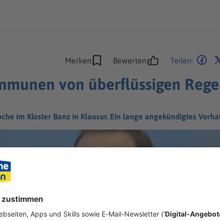
Merken:
Bewerten:
Teilen:
mmunen von überflüssigen Regel
che im Kloster Banz in Klausur. Ein lange angekündigtes Vorha