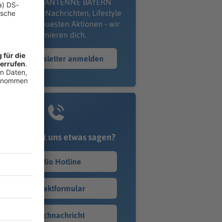
kostenlosen ANTENNE BAYERN
wsletter. Ob Nachrichten, Lifestyle
er unsere neuesten Aktionen - wir
informieren dich.
Zum Newsletter anmelden
Du möchtest uns etwas sagen?
Studio Hotline
Kontaktformular
Sprachnachricht