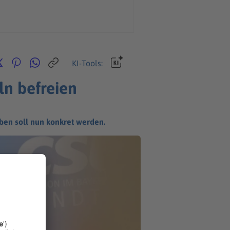
KI-Tools:
n befreien
ben soll nun konkret werden.