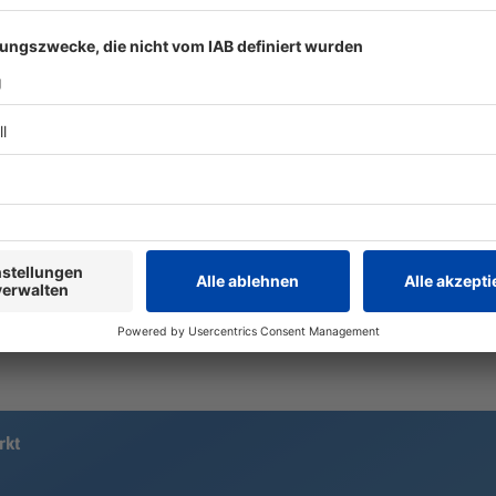
Funkel schwärmt von
Freier Fall 
Klose: «Wahnsinnig gute
Apnoetauch
Arbeit»
Rekord bre
Ein Tabellenziel hat der 1. FC
Der Apnoeta
Nürnberg öffentlich nicht
Marinković w
ausgegeben. Geht es nach Trainer-
einen neuen
Urgestein Friedhelm Funkel, führt
aufstellen. W
der Weg von Miroslav Klose und
völliger Dun
den Franken ganz nach oben.
bar Druck 85
rkt