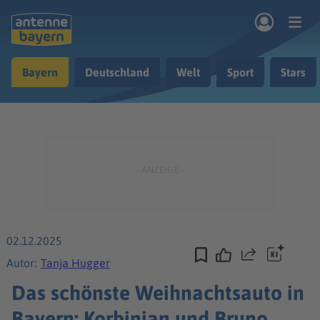
Zum Hauptinhalt springen
Bayern
Deutschland
Welt
Sport
Stars
rogramm
Musik & Radio
Podcasts
Nachrichten
Ratgeber
Kontakt
02.12.2025
Teilen
Autor:
Tanja Hugger
Das schönste Weihnachtsauto in
Bayern: Korbinian und Bruno