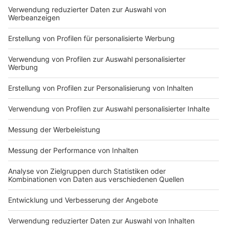
Du hast dir noch keine Artikel gemerkt
Markiere sie hierfür mit einem
Impressum
Newsletter
Nutzungsbedingungen
Kontakt
Jobs
Studio-Hotline
Presse
Verkehrs-Hotline
Werben