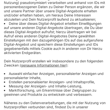
Immer auf dem Laufenden
bleiben!
Verpass' nichts mehr - mit unserem kostenlosen
ANTENNE BAYERN Newsletter. Ob Nachrichten,
Lifestyle oder unsere neuesten Aktionen - wir
informieren dich.
Zum Newsletter anmelden