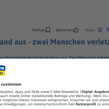
Merken:
Bewerten:
Teilen:
rand aus - zwei Menschen verlet
m Firmengelände bricht ein Feuer aus. Zwei Menschen erleiden
en zur Herausforderung.