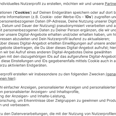
anlage hat im oberbayerischen Pliening (Landkreis