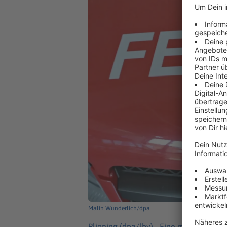
Malin Wunderlich/dpa
Pliening (dpa/lby) -
Eine mobile Klima