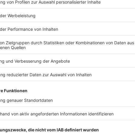
TERESSIEREN
Bayern
Bayern
Freistaat lockert
Erst Kim, d
finanzielle Zügel für
Bayern bes
angeschlagene Bauern
Villa