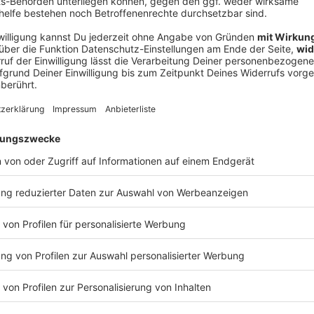
V
Ne
od