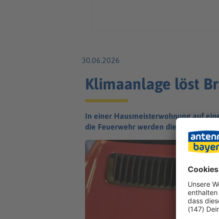
30.06.2026
Klimaanlage löst B
In einer Hausmeisterwohnung auf eine
die Feuerwehr werden die Löscharbeit