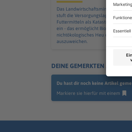
Das Landwirtschaftsministerium
stuft die Versorgungslage mit
Futtermitteln als Katastrophenfall
ein - das ermöglicht Bio-Bauern, auf
nichtökologisches Heu oder Silage
auszuweichen.
DEINE GEMERKTEN ARTIKEL
Du hast dir noch keine Artikel geme
Markiere sie hierfür mit einem