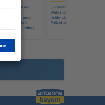
n gewinnt auf der
Ein Wohnmobil gerät in Brand.
inen bislang
Während die Feuerwehr löscht,
n Test vor der neuen
richtet sich die Aufmerksamkeit 
Kapitän rückt beim
Polizei auf eine Zuschauerin.
tz in der Vorbereitung
den Fokus.