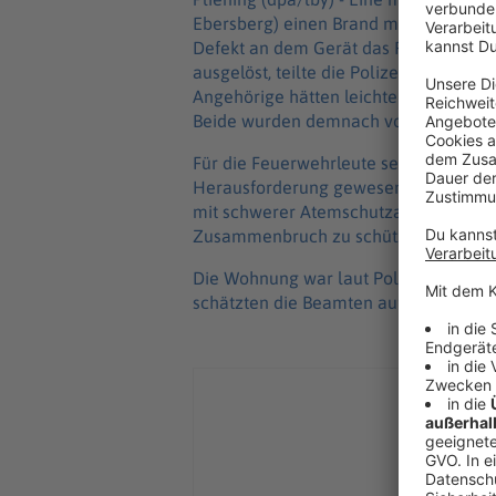
Ebersberg) einen Brand mit zwei Verle
Defekt an dem Gerät das Feuer in ei
ausgelöst, teilte die Polizei mit. Der 
Angehörige hätten leichte Rauchvergif
Beide wurden demnach vor Ort von ei
Für die Feuerwehrleute sei der Eins
Herausforderung gewesen. Das Bayeris
mit schwerer Atemschutzausrüstung mi
Zusammenbruch zu schützen.
Die Wohnung war laut Polizei nach d
schätzten die Beamten auf einen niedr