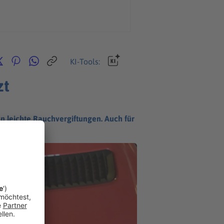
KI-Tools:
zt
 leichte Rauchvergiftungen. Auch für