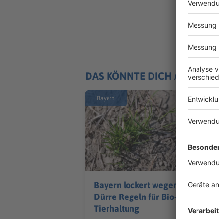
DAS KÖNNTE DICH AUCH IN
Bayern
Bayern lockert wegen
Dürre Regeln für Bio-
Tierhaltung