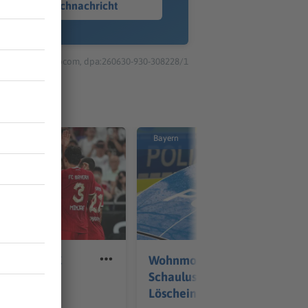
Sprachnachricht
© dpa-infocom, dpa:260630-930-308228/1
Bayern
ann Díaz: FC
Wohnmobil brennt –
iegt Aston
Schaulustige filmt
Löscheinsatz