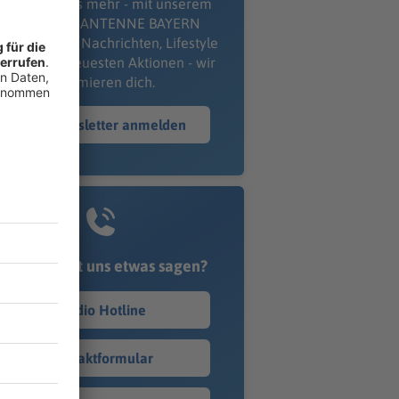
erpass' nichts mehr - mit unserem
kostenlosen ANTENNE BAYERN
wsletter. Ob Nachrichten, Lifestyle
er unsere neuesten Aktionen - wir
informieren dich.
Zum Newsletter anmelden
Du möchtest uns etwas sagen?
Studio Hotline
Kontaktformular