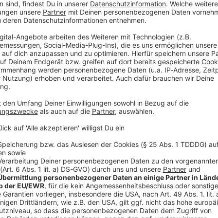
tzten verursacht. Nach ersten Erkenntnissen habe ein
ner Hausmeisterwohnung auf einem Firmengelände
64 Jahre alte Hausmeister und eine 15 Jahre alte
tungen erlitten, als sie aus der Wohnung flüchteten.
nem Notarzt behandelt.
atz am Montagnachmittag bei hohen Temperaturen eine
che Rote Kreuz habe vor allem die Rettungskräfte
t Getränken versorgt, um sie vor einem
em Brand vorerst nicht mehr bewohnbar. Den Schaden
igen sechsstelligen Betrag.