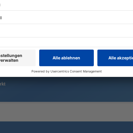
Hitze und Trockenheit schmälern
Der FC Bayer
die Erträge auf den Feldern,
Asientour se
eingebrochene Preise für
klangvollste
Schweinefleisch kommen hinzu. Die
Saison. Der 
bayerische Landwirtschaft braucht
ersten Einsa
Hilfe vom Staat.
erst spät in 
rkt