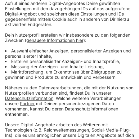
Immer auf dem Laufenden
bleiben!
Verpass' nichts mehr - mit unserem kostenlosen
ANTENNE BAYERN Newsletter. Ob Nachrichten,
Lifestyle oder unsere neuesten Aktionen - wir
informieren dich.
Zum Newsletter anmelden
Du möchtest uns etwas sagen?
Studio Hotline