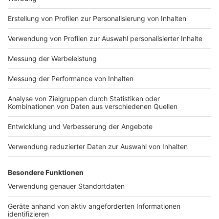
Impressum
Newsletter
Nutzungsbedingungen
Kontakt
Jobs
Studio-Hotline
Presse
Verkehrs-Hotline
Werben
Archiv
ANTENNE BAYERN GROUP
Stiftung ANTENNE BAYERN