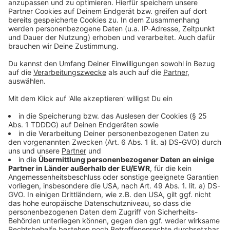
Kontaktformular
Sprachnachricht
© dpa-infocom, dpa:260216-930-694494/1
DAS KÖNNTE DICH AUCH INTERESSIEREN
Bayern