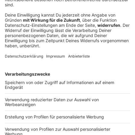
Verpuffung durch Campingkocher - Verletzte
bei Festival
Ein junger Mann will beim Taubertal-Festival mit
einem Campingkocher etwas zubereiten. Dabei tritt
Gas aus, es kommt zu einer Verpuffung. Zehn
Menschen werden verletzt.
DEINE GEMERKTEN ARTIKEL
Du hast dir noch keine Artikel gemerkt
Markiere sie hierfür mit einem