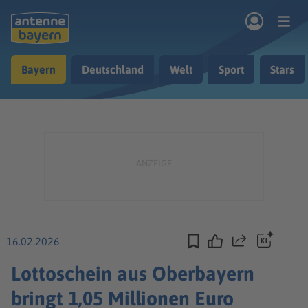
Zum Hauptinhalt springen
Bayern
Deutschland
Welt
Sport
Stars
rogramm
Musik & Radio
Podcasts
Nachrichten
Ratgeber
Kontakt
16.02.2026
Teilen
Lottoschein aus Oberbayern
bringt 1,05 Millionen Euro