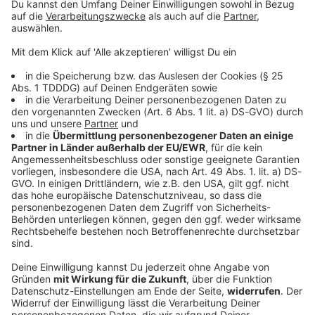
© dpa-infocom, dpa:251212-930-414072/1
DAS KÖNNTE DICH AUCH INTERESSIEREN
Bayern
Autos kollidieren auf Bundesstraße - Drei