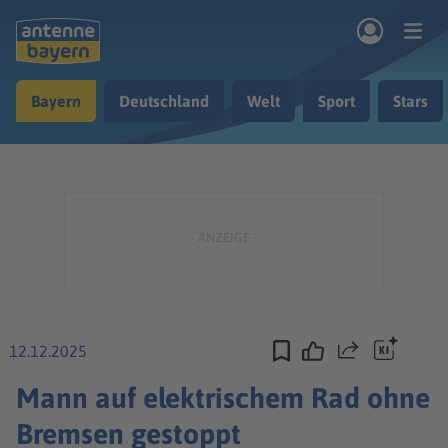
Zum Hauptinhalt springen
Bayern
Deutschland
Welt
Sport
Stars
rogramm
Musik & Radio
Podcasts
Nachrichten
Ratgeber
Kontakt
12.12.2025
Teilen
Mann auf elektrischem Rad ohne
Bremsen gestoppt