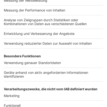
Impressum
Newsletter
Nutzungsbedingungen
Kontakt
Jobs
Studio-Hotline
Presse
Verkehrs-Hotline
Werben
Archiv
ANTENNE BAYERN GROUP
Stiftung ANTENNE BAYERN
hilft
Teilnahmebedingungen
Grounding Page ANTENNE
BAYERN