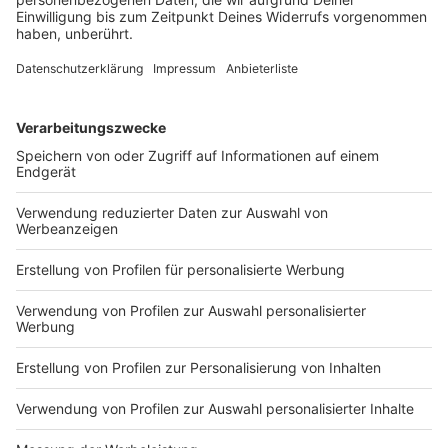
Frauen tot
Auf der B470 kommt es zu einem schweren
Verkehrsunfall mit zwei Fahrzeugen. Offenbar war
Alkohol im Spiel.
DEINE GEMERKTEN ARTIKEL
Du hast dir noch keine Artikel gemerkt
Markiere sie hierfür mit einem