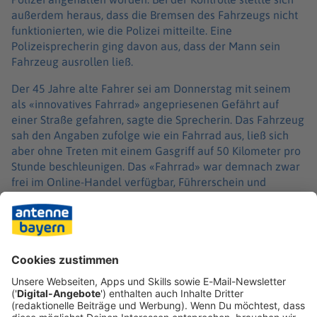
außerdem heraus, dass die Bremsen des Fahrzeugs nicht
funktionierten, wie die Polizei mitteilte. Eine
Polizeisprecherin ging davon aus, dass der Mann sein
Fahrzeug ausrollen ließ.
Der 45 Jahre alte Fahrer sei am Donnerstag mit seinem
als «innovatives Fahrrad» angepriesenen Gefährt auf
einer Straße gefahren, sagte die Sprecherin. Das Fahrzeug
sah den Angaben zufolge wie ein Fahrrad aus, ließ sich
aber ohne Treten mit einem Gasgriff auf 50 Kilometer pro
Stunde beschleunigen. Das «Fahrrad» war demnach zwar
frei im Online-Handel verfügbar, Führerschein und
Versicherung sind für das Kraftfahrzeug in Deutschland
jedoch Pflicht.
Die Polizisten stellten das Fahrzeug sicher, wie es hieß.
Gegen den 45-Jährigen wird demzufolge nun wegen eines
Verstoßes gegen das Pflichtversicherungsgesetz ermittelt.
Außerdem erwarteten ihn Anzeigen wegen mehrerer
Verkehrsordnungswidrigkeiten.