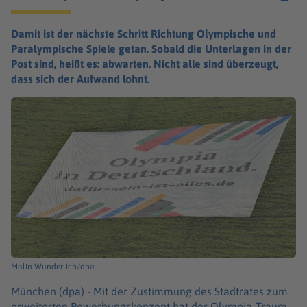
Damit ist der nächste Schritt Richtung Olympische und
Paralympische Spiele getan. Sobald die Unterlagen in der
Post sind, heißt es: abwarten. Nicht alle sind überzeugt,
dass sich der Aufwand lohnt.
Malin Wunderlich/dpa
München (dpa) -
Mit der Zustimmung des Stadtrates zum
erweiterten Bewerbungskonzept hat der Olympia-Traum