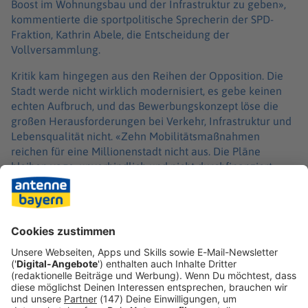
Boost im Wohnungsbau und der Infrastruktur zu geben»,
kommentierte die sportpolitische Sprecherin der SPD-
Fraktion, Kathrin Abele, die Entscheidung der
Vollversammlung.
Kritik kam hingegen aus den Reihen der Opposition. Die
Stadt werde nicht wirklich modernisiert, es gebe keinen
echten Aufbruch, und das Bewerbungskonzept löse die
großen Herausforderungen bei Verkehr, Infrastruktur und
Lebensqualität nicht. «Zehn Mobilitätsmaßnahmen
reichen für eine Millionenstadt nicht aus. Die Pläne
bleiben vage, unverbindlich und nicht durchfinanziert»,
bemängelte der Vorsitzende der Fraktion ÖDP/BK/ML,
Tobias Ruff. Der Fahrgastverband Pro Bahn kritisierte, dass
angedachte Maßnahmen wie eine «Olympia-Tram» zur
Verbindung von Olympiapark und olympischem Dorf
keine Berücksichtigung im erweiterten Konzept fänden.