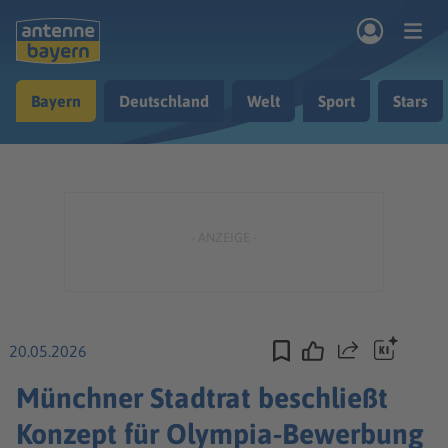
Zum Hauptinhalt springen
Bayern
Deutschland
Welt
Sport
Stars
rogramm
Musik & Radio
Podcasts
Nachrichten
Ratgeber
Kontakt
20.05.2026
Teilen
Münchner Stadtrat beschließt
Konzept für Olympia-Bewerbung