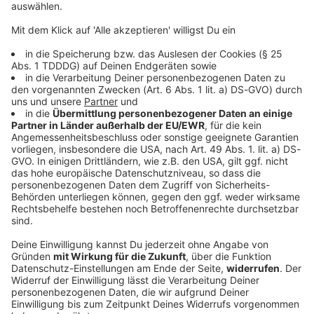
© dpa-infocom, dpa:260520-930-105495/1
DAS KÖNNTE DICH AUCH INTERESSIEREN
Bayern
Der Sommer bleibt den Bayern erhalten
Hochsommerliche Temperaturen von bis zu 36 Grad
prägen das Wochenend-Wetter im Freistaat.