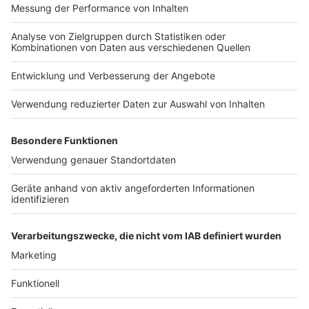
Nutzungsbedingungen
Kontakt
Jobs
Studio-Hotline
Presse
Verkehrs-Hotline
Werben
Archiv
ANTENNE BAYERN GROUP
Stiftung ANTENNE BAYERN
hilft
Teilnahmebedingungen
Grounding Page ANTENNE
BAYERN