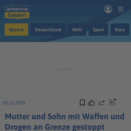
Zum Hauptinhalt springen
Bayern
Deutschland
Welt
Sport
Stars
rogramm
Musik & Radio
Podcasts
Nachrichten
Ratgeber
Kontakt
03.11.2025
Teilen
Mutter und Sohn mit Waffen und
Drogen an Grenze gestoppt