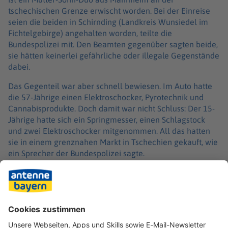
tschechischen Grenze erwischt worden. Bei der Einreise
seien die beiden in Schirnding (Landkreis Wunsiedel im
Fichtelgebirge) angehalten worden, teilte die
Bundespolizei mit. Den Beamten gegenüber sagten beide,
sie hätten keinerlei gefährliche oder illegale Gegenstände
dabei.
Das Gegenteil war aber schnell bewiesen. Im Auto hatte
die 57-Jährige einen Elektroschocker, Pyrotechnik und
Cannabisprodukte. Doch damit war nicht Schluss: Der 15-
Jährige hatte sich ein Springmesser, einen Schlagstock
und zwei Elektroschocker mitgenommen. All das hatten
sie in einem grenznahen Markt in Tschechien gekauft, wie
ein Sprecher der Bundespolizei sagte.
Die Beamten kassierten die Gegenstände ein. Damit
musste das Mutter-Sohn-Gespann mit leeren Händen
weiterreisen. Gegen die beiden wird unter anderem
wegen Verstößen gegen das Sprengstoffgesetz und das
Waffengesetz ermittelt.