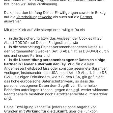
© dpa-infocom, dpa:251103-930-243429/1
DAS KÖNNTE DICH AUCH INTERESSIEREN
Bayern
Bis zu 36 Grad - vereinzelt kräftige Gewitter