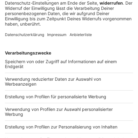
für Bayern
Viel Sonne und Temperaturen bis zu 36 Grad
bestimmen den Wochenstart in Bayern. Im
Tagesverlauf sind örtlich kräftige Gewitter mit
Starkregen und Sturmböen möglich.
DEINE GEMERKTEN ARTIKEL
Du hast dir noch keine Artikel gemerkt
Markiere sie hierfür mit einem