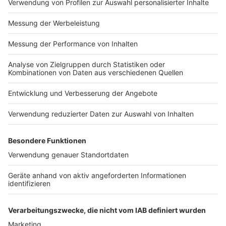
Impressum
Newsletter
Nutzungsbedingungen
Kontakt
Jobs
Studio-Hotline
Presse
Verkehrs-Hotline
Werben
Archiv
ANTENNE BAYERN GROUP
Stiftung ANTENNE BAYERN
hilft
Teilnahmebedingungen