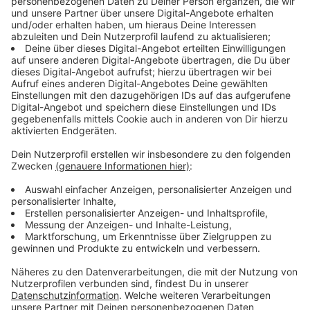
Immer auf dem Laufenden
bleiben!
Verpass' nichts mehr - mit unserem kostenlosen
ANTENNE BAYERN Newsletter. Ob Nachrichten,
Lifestyle oder unsere neuesten Aktionen - wir
informieren dich.
Zum Newsletter anmelden
Du möchtest uns etwas sagen?