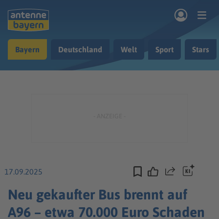
Zum Hauptinhalt springen
Bayern
Deutschland
Welt
Sport
Stars
rogramm
Musik & Radio
Podcasts
Nachrichten
Ratgeber
Kontakt
17.09.2025
Teilen
Neu gekaufter Bus brennt auf
A96 – etwa 70.000 Euro Schaden