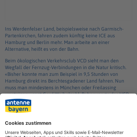
Ins Werdenfelser Land, beispielsweise nach Garmisch-
Partenkirchen, fahren zudem künftig keine ICE aus
Hamburg und Berlin mehr. Man arbeite an einer
Alternative, heißt es von der Bahn.
Beim ökologischen Verkehrsclub VCD sieht man den
Wegfall der Fernzug-Verbindungen in die Natur kritisch.
«Bisher konnte man zum Beispiel in 9,5 Stunden von
Hamburg direkt ins Berchtesgadener Land fahren. Nun
muss man mindestens in München oder Freilassing
umsteigen», sagt Gerd Weibelzahl, Bahnexperte des VCD
Bayern. Mit jedem Umstieg verringere sich die Attraktivität
gegenüber einer Direktverbindung aber um 80 Prozent.
Zudem verliere man bei Verspätungen dann schnell eine
ganze Stunde, weil Nahverkehrszüge oft nicht warteten.
«Es wird zunehmend zur Lotterie,
wann man sein Ziel erreicht.»