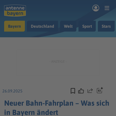
Zum Hauptinhalt springen
Bayern
Deutschland
Welt
Sport
Stars
rogramm
Musik & Radio
Podcasts
Nachrichten
Ratgeber
Kontakt
26.09.2025
Teilen
Neuer Bahn-Fahrplan – Was sich
in Bayern ändert