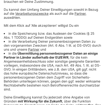
Sprachnachricht
© dpa-infocom, dpa:250926-930-87427/1
DAS KÖNNTE DICH AUCH INTERESSIEREN
Bayern
Schweinestall brennt – alle 1.600 Schweine