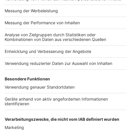
Impressum
Newsletter
Nutzungsbedingungen
Kontakt
Jobs
Studio-Hotline
Presse
Verkehrs-Hotline
Werben
Archiv
ANTENNE BAYERN GROUP
Stiftung ANTENNE BAYERN
hilft
Teilnahmebedingungen