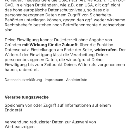
Ein Toter und sechs Verletzte bei Unfall mit
Transporter
Ein Kleintransporter kommt von der Straße ab und
überschlägt sich. Einer der sieben Insassen stirbt,
sechs weitere werden verletzt.
DEINE GEMERKTEN ARTIKEL
Du hast dir noch keine Artikel gemerkt
Markiere sie hierfür mit einem