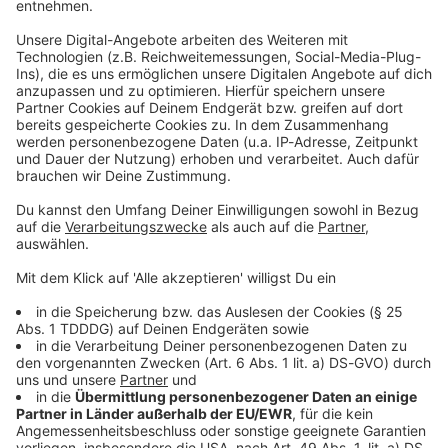
Studio Hotline
Kontaktformular
Sprachnachricht
© dpa-infocom, dpa:260220-930-713067/2
DAS KÖNNTE DICH AUCH INTERESSIEREN
Bayern