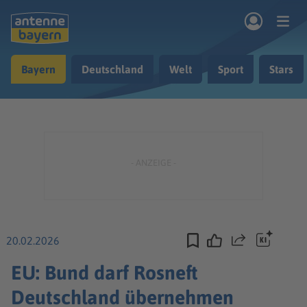
Zum Hauptinhalt springen
Bayern
Deutschland
Welt
Sport
Stars
rogramm
Musik & Radio
Podcasts
Nachrichten
Ratgeber
Kontakt
20.02.2026
Teilen
EU: Bund darf Rosneft
Deutschland übernehmen