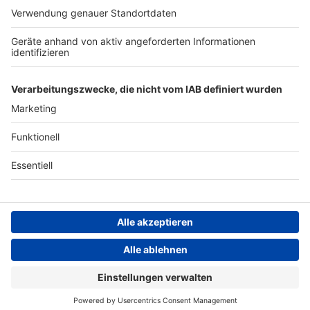
ANTENNE BAYERN GROUP
Stiftung ANTENNE BAYERN
hilft
Teilnahmebedingungen
Grounding Page ANTENNE
BAYERN
Datenschutz­erklärung
Cookie- und Drittanbieter-
einstellungen
Persönliche Datenkontrolle
ANTENNE BAYERN Live
Calum Scott, Whitney Houston – I Wanna Dance With So