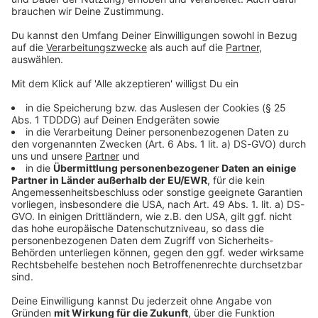
© dpa-infocom, dpa:260520-930-105305/2
DAS KÖNNTE DICH AUCH INTERESSIEREN
Bayern
Funkel schwärmt von Klose: «Wahnsinnig gute