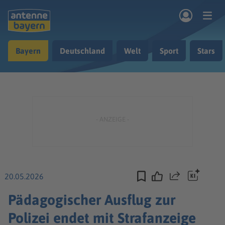
Zum Hauptinhalt springen
Bayern
Deutschland
Welt
Sport
Stars
rogramm
Musik & Radio
Podcasts
Nachrichten
Ratgeber
Kontakt
20.05.2026
Teilen
Pädagogischer Ausflug zur
Polizei endet mit Strafanzeige