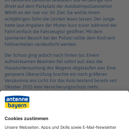
direkt auf dem Parkplatz der Autobahnpolizeistation
Wörth an der Isar vor. Ihr Ziel: Sie wollte ihrem
achtjährigen Sohn die Leviten lesen lassen. Der Junge
hatte laut Angaben der Mutter kurz zuvor während der
Fahrt einfach die Fahrzeugtür geöffnet. Mit dem
spontanen Besuch bei der Polizei sollte dem Kind sein
Fehlverhalten verdeutlicht werden.
Der Schuss ging jedoch nach hinten los: Einem
aufmerksamen Beamten fiel sofort auf, dass die
Hauptuntersuchung des Wagens abgelaufen war. Eine
genauere Überprüfung brachte ein noch größeres
Versäumnis ans Licht: Für das Auto bestand bereits seit
Oktober 2025 kein Versicherungsschutz mehr.
Die Beamten untersagten der Frau die Weiterfahrt und
setzten das Auto noch vor Ort außer Betrieb. Statt einer
Lektion für den Sohn gab es eine Anzeige gegen die
Mutter wegen Verstoßes gegen das
Pflichtversicherungsgesetz.