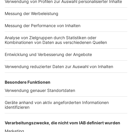
Impressum
Newsletter
Nutzungsbedingungen
Kontakt
Jobs
Studio-Hotline
Presse
Verkehrs-Hotline
Werben
Archiv
ANTENNE BAYERN GROUP
Stiftung ANTENNE BAYERN
hilft
Teilnahmebedingungen