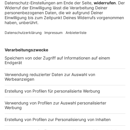
Arbeit»
Ein Tabellenziel hat der 1. FC Nürnberg öffentlich
nicht ausgegeben. Geht es nach Trainer-Urgestein
Friedhelm Funkel, führt der Weg von Miroslav Klose
und den Franken ganz nach oben.
DEINE GEMERKTEN ARTIKEL
Du hast dir noch keine Artikel gemerkt
Markiere sie hierfür mit einem