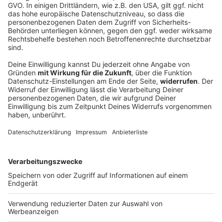
Gewalt bei «Schanzenfest» rund um YouTuber
«Drachenlord»
Schon im vergangenen Jahr kamen Tausende in den
früheren Wohnort des YouTubers «Drachenlord». Nun
muss die Polizei dort wieder zu einem unerlaubten
«Schanzenfest» ausrücken. Die Bilanz.
DEINE GEMERKTEN ARTIKEL
Du hast dir noch keine Artikel gemerkt
Markiere sie hierfür mit einem