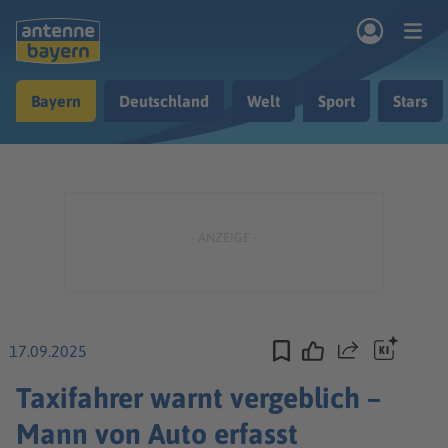
Zum Hauptinhalt springen
Bayern
Deutschland
Welt
Sport
Stars
rogramm
Musik & Radio
Podcasts
Nachrichten
Ratgeber
Kontakt
17.09.2025
Teilen
Taxifahrer warnt vergeblich –
Mann von Auto erfasst