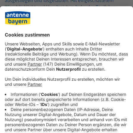
ausgestiegen und losgelaufen. Mit eingeschaltetem
Warnblinklicht und Handzeichen habe der Taxifahrer
andere Verkehrsteilnehmer vor dem erheblich
alkoholisierten 44-Jährigen warnen wollen. Dann wurde
der Mann von einem Auto erfasst, wie es hieß. Zur
genauen Klärung des Unfallhergangs bestellte die
Staatsanwaltschaft einen Gutachter ein.