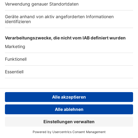
ANTENNE BAYERN GROUP
Stiftung ANTENNE BAYERN
hilft
Teilnahmebedingungen
Grounding Page ANTENNE
BAYERN
Datenschutz­erklärung
Cookie- und Drittanbieter-
einstellungen
Persönliche Datenkontrolle
ANTENNE BAYERN Live
Justin Bieber – Love Yourself