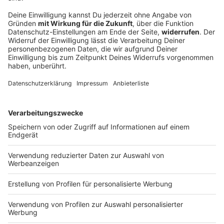
Bayern lockert wegen Dürre Regeln für Bio-
Tierhaltung
Das Landwirtschaftsministerium stuft die
Versorgungslage mit Futtermitteln als
Katastrophenfall ein - das ermöglicht Bio-Bauern, auf
nichtökologisches Heu oder Silage auszuweichen.
DEINE GEMERKTEN ARTIKEL
Du hast dir noch keine Artikel gemerkt
Markiere sie hierfür mit einem