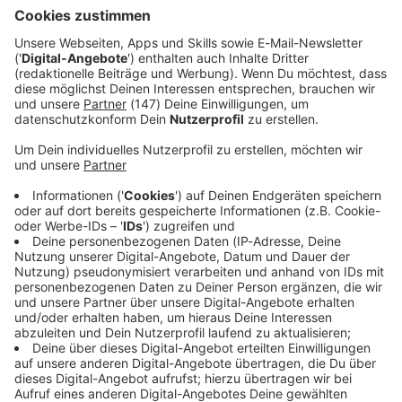
wie Weihenstephan und Landliebe. Das Unternehmen ist
weiterhin vollständig im Besitz der Gründerfamilie Müller.