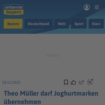
Zum Hauptinhalt springen
Bayern
Deutschland
Welt
Sport
Stars
rogramm
Musik & Radio
Podcasts
Nachrichten
Ratgeber
Kontakt
18.12.2025
Teilen
Theo Müller darf Joghurtmarken
übernehmen