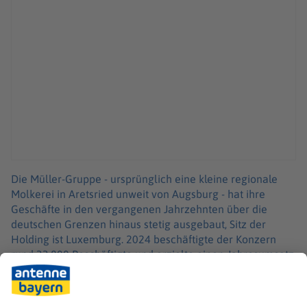
Die Müller-Gruppe - ursprünglich eine kleine regionale
Molkerei in Aretsried unweit von Augsburg - hat ihre
Geschäfte in den vergangenen Jahrzehnten über die
deutschen Grenzen hinaus stetig ausgebaut, Sitz der
Holding ist Luxemburg. 2024 beschäftigte der Konzern
rund 33.800 Beschäftigte und erzielte einen Jahresumsatz
von 9,5 Milliarden Euro, die Produkte gehen demnach in
gut 80 Länder. Neben den unter dem Namen Müller
vertriebenen Produkten gehören weitere Marken dazu