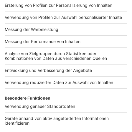
Impressum
Newsletter
Nutzungsbedingungen
Kontakt
Jobs
Studio-Hotline
Presse
Verkehrs-Hotline
Werben
Archiv
ANTENNE BAYERN GROUP
Stiftung ANTENNE BAYERN
hilft