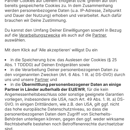
Sprachnachricht
© dpa-infocom, dpa:251218-930-439923/1
DAS KÖNNTE DICH AUCH INTERESSIEREN
Bayern