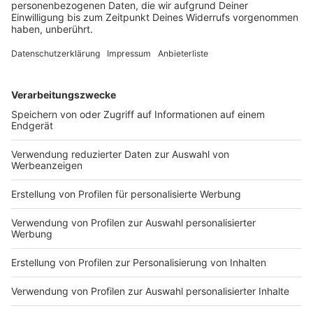
Gäubodenvolksfest gestartet
Bis zum 17. August befindet sich Straubing im
kollektiven Volksfestrausch. Um die 1,3 Millionen
Besucher werden erwartet.
DEINE GEMERKTEN ARTIKEL
Du hast dir noch keine Artikel gemerkt
Markiere sie hierfür mit einem