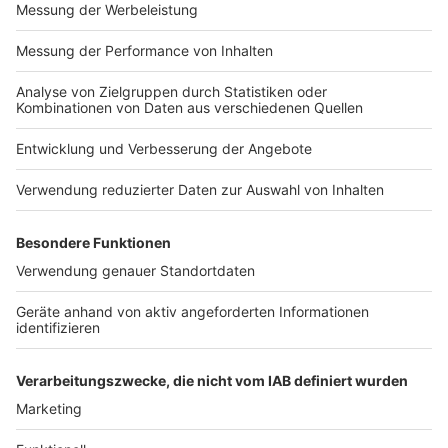
Impressum
Newsletter
Nutzungsbedingungen
Kontakt
Jobs
Studio-Hotline
Presse
Verkehrs-Hotline
Werben
Archiv
ANTENNE BAYERN GROUP
Stiftung ANTENNE BAYERN
hilft
Teilnahmebedingungen
Grounding Page ANTENNE