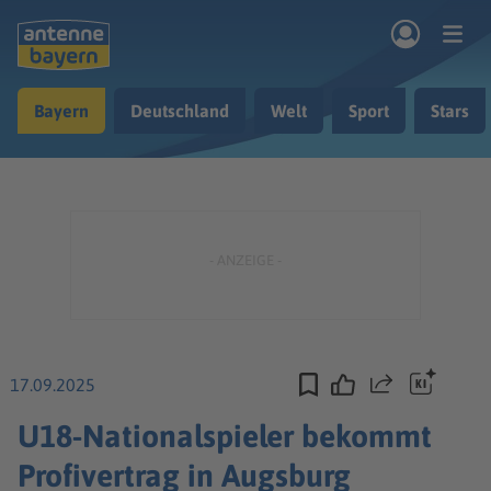
Zum Hauptinhalt springen
Bayern
Deutschland
Welt
Sport
Stars
rogramm
Musik & Radio
Podcasts
Nachrichten
Ratgeber
Kontakt
17.09.2025
Teilen
U18-Nationalspieler bekommt
Profivertrag in Augsburg