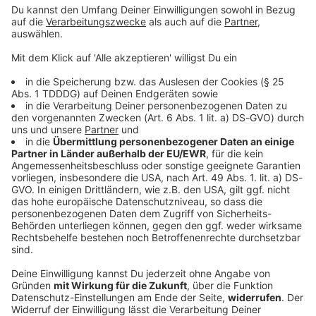
Sprachnachricht
© dpa-infocom, dpa:250917-930-48997/1
DAS KÖNNTE DICH AUCH INTERESSIEREN
Bayern
Fünfte Jahreszeit in Straubing: