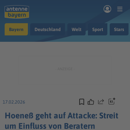
Zum Hauptinhalt springen
Bayern
Deutschland
Welt
Sport
Stars
rogramm
Musik & Radio
Podcasts
Nachrichten
Ratgeber
Kontakt
17.02.2026
Teilen
Hoeneß geht auf Attacke: Streit
um Einfluss von Beratern