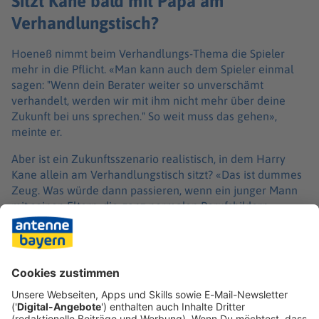
Sitzt Kane bald mit Papa am
Verhandlungstisch?
Hoeneß nimmt beim Verhandlungs-Thema die Spieler
mehr in die Pflicht. «Man kann auch dem Spieler einmal
sagen: "Wenn dein Berater weiter so unverschämt
verhandelt, werden wir mit ihm nicht mehr über deine
Zukunft bei uns sprechen." So weit muss das gehen»,
meinte er.
Aber ist ein Zukunftsszenario realistisch, in dem Harry
Kane allein am Verhandlungstisch sitzt? «Das ist dummes
Zeug. Was würde dann passieren, wenn ein junger Mann
mit seinen Eltern, die ganz normalen Berufsbildern
nachgehen, zu so einem Monster kommt?», hatte
Spielerberater Roger Wittmann bei Sky mit Blick auf die
großen Vereine gesagt: «Wenn es keine Berater geben
würde, dann würden die Clubs mit den Spielern machen,
was sie wollen.»