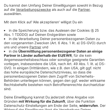
© dpa-infocom, dpa:260217-930-696779/5
DAS KÖNNTE DICH AUCH INTERESSIEREN
Bayern
FC Augsburg siegt beim Familientag gegen
Italien-Club