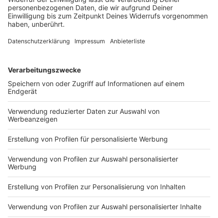
Im Duell mit Sassuolo Calcio holt der Fußball-
Bundesligist einen 0:2-Rückstand auf und tankt
weiteres Selbstvertrauen für die bevorstehende
Saison.
DEINE GEMERKTEN ARTIKEL
Du hast dir noch keine Artikel gemerkt
Markiere sie hierfür mit einem