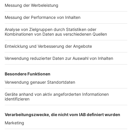
Impressum
Newsletter
Nutzungsbedingungen
Kontakt
Jobs
Studio-Hotline
Presse
Verkehrs-Hotline
Werben
Archiv
ANTENNE BAYERN GROUP
Stiftung ANTENNE BAYERN
hilft
Teilnahmebedingungen
Grounding Page ANTENNE