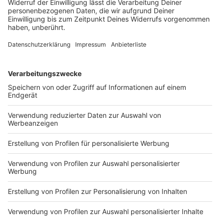
Mit deutlich überhöhter Geschwindigkeit und
riskanten Überholmanövern flüchtet ein 24-Jähriger
vor der Polizei. Die Verfolgungsfahrt endet an einem
Baum. Die Ermittler bitten Zeugen um Hinweise.
DEINE GEMERKTEN ARTIKEL
Du hast dir noch keine Artikel gemerkt
Markiere sie hierfür mit einem