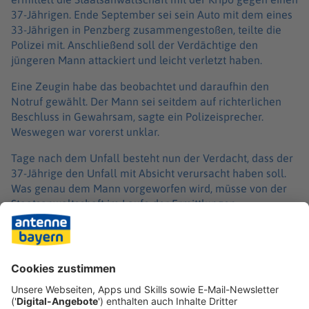
37-Jährigen. Ende September sei sein Auto mit dem eines
33-Jährigen in Penzberg zusammengestoßen, teilte die
Polizei mit. Anschließend soll der Verdächtige den
jüngeren Mann attackiert und leicht verletzt haben.
Eine Zeugin habe das beobachtet und daraufhin den
Notruf gewählt. Der Mann sei seitdem auf richterlichen
Beschluss in Gewahrsam, sagte ein Polizeisprecher.
Weswegen war vorerst unklar.
Tage nach dem Unfall besteht nun der Verdacht, dass der
37-Jährige den Unfall mit Absicht verursacht haben soll.
Was genau dem Mann vorgeworfen wird, müsse von der
Staatsanwaltschaft im Laufe der Ermittlungen
entschieden werden, erklärte der Polizeisprecher. Das
könnte demnach von einer fahrlässigen Körperverletzung
bis hin zu einer vorsätzlichen Straftat reichen. Nähere
Details zu den Ermittlungen sowie zu dem Unfall konnte
die Polizei bislang nicht nennen.