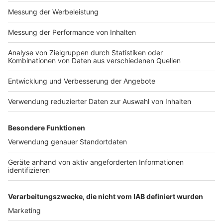
Impressum
Newsletter
Nutzungsbedingungen
Kontakt
Jobs
Studio-Hotline
Presse
Verkehrs-Hotline
Werben
Archiv
ANTENNE BAYERN GROUP
Stiftung ANTENNE BAYERN
hilft
Teilnahmebedingungen
Grounding Page ANTENNE