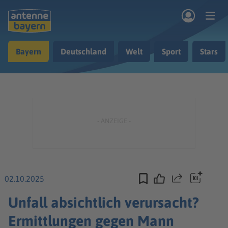
Zum Hauptinhalt springen
Bayern
Deutschland
Welt
Sport
Stars
rogramm
Musik & Radio
Podcasts
Nachrichten
Ratgeber
Kontakt
02.10.2025
Teilen
Unfall absichtlich verursacht?
Ermittlungen gegen Mann