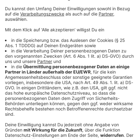
© dpa-infocom, dpa:251002-930-115833/1
DAS KÖNNTE DICH AUCH INTERESSIEREN
Bayern
Autofahrer rast der Polizei davon - bis an
einen Baum