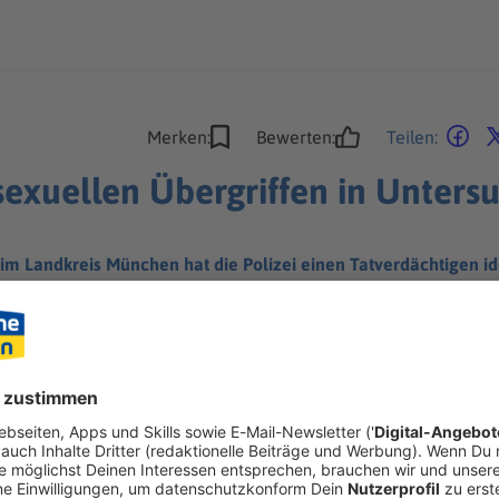
Merken:
Bewerten:
Teilen:
sexuellen Übergriffen in Unters
im Landkreis München hat die Polizei einen Tatverdächtigen ide
n gefasst.