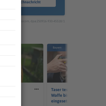
Sprachnachricht
© dpa-infocom, dpa:250916-930-45518/1
Bayern
rschutz-
Taser testen auf Streife:
ht positive
Waffe bisher 19-mal
lanz
eingesetzt