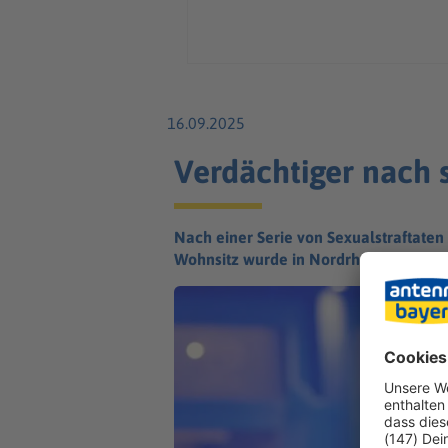
16.09.2025
Verdächtiger nach 
Nach einer Serie von Sexualstraftaten 
Wohnsitz wurde in Nordrhein-Westfale