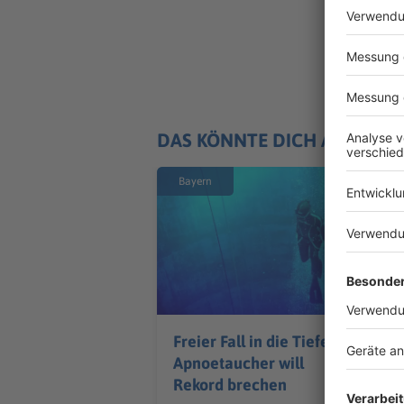
DAS KÖNNTE DICH AUCH IN
Bayern
Freier Fall in die Tiefe:
Apnoetaucher will
Rekord brechen