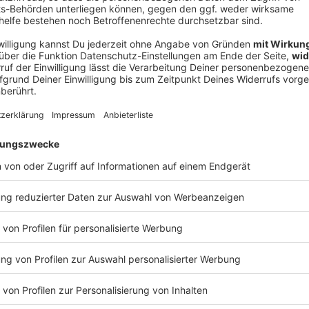
V
Ne
od