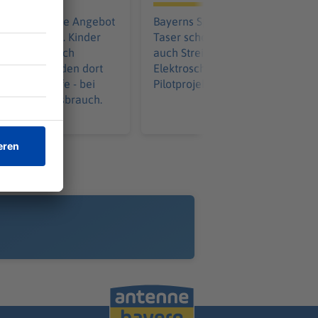
eit einmalige Angebot
Bayerns Spezialeinheiten nutze
 einem Monat. Kinder
Taser schon länger. Nun testen
che, aber auch
auch Streifenpolizisten die
wachsene finden dort
Elektroschockgeräte. So läuft da
ner und Hilfe - bei
Pilotprojekt bisher.
nso wie Missbrauch.