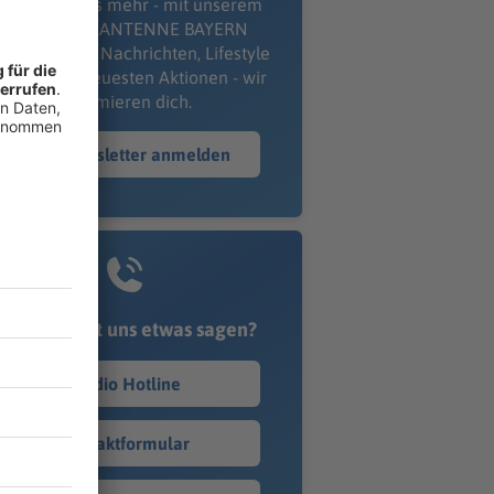
erpass' nichts mehr - mit unserem
kostenlosen ANTENNE BAYERN
wsletter. Ob Nachrichten, Lifestyle
er unsere neuesten Aktionen - wir
informieren dich.
Zum Newsletter anmelden
Du möchtest uns etwas sagen?
Studio Hotline
Kontaktformular