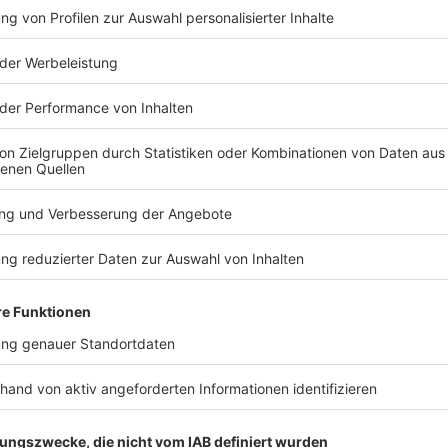
TERESSIEREN
Bayern
Bayern
Bayern blickt schon auf
Neue Kinde
Supercup - «Messer
Hotline zie
zwischen Zähnen»
Zwischenbi