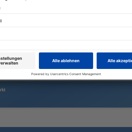
Die Asienreise des FC Bayern geht
Das bundesw
mit einem Testspielsieg zu Ende.
besteht seit
Kompany ist beeindruckt. Jetzt geht
und Jugendli
es in der Heimat mit der
besorgte Er
Vorbereitung weiter. Das erste
Ansprechpart
Titelduell naht allmählich.
Mobbing ebe
rkt