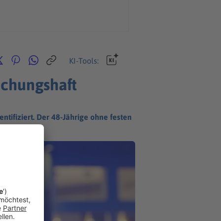
KI-Tools:
uchungshaft
ntifiziert. Der 48-Jährige ohne festen