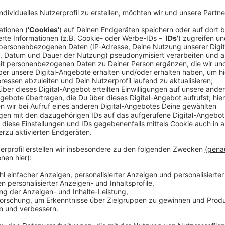
 mutmaßlich sexuell motivierter Übergriffe im