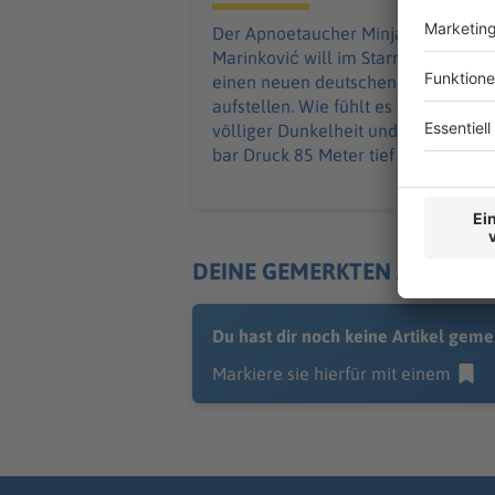
Der Apnoetaucher Minja
Marinković will im Starnberger See
einen neuen deutschen Rekord
aufstellen. Wie fühlt es sich an, in
völliger Dunkelheit und bei neun
bar Druck 85 Meter tief zu tauchen?
DEINE GEMERKTEN ARTIKEL
Du hast dir noch keine Artikel geme
Markiere sie hierfür mit einem