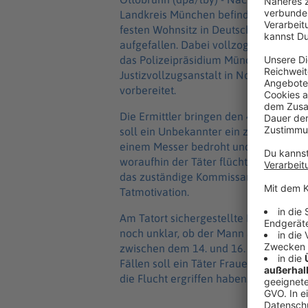
Landkreis München befindet sich ein 
festen Wohnsitz in Deutschland war i
aufgefallen. Dabei vollzogen die Behö
das Polizeipräsidium München mitteilte
Justizvollzugsanstalt in Nordrhein-We
vorbereitet.
Die Ermittler bringen den 48-Jährigen 
soll ein Unbekannter ein zwölfjährig
einem Messer bedroht und an ihrer Ta
woraufhin der Täter flüchtete. Zunä
das zuständige Kommissariat übernah
Tatmotivation.
Am Tatort sichergestellte DNA-Spuren f
noch unklar, ob der Mann auch für vier 
zwischen dem 14. und 16. August in 
Fällen soll ein Täter Frauen und ein
die Flucht ergriffen haben.