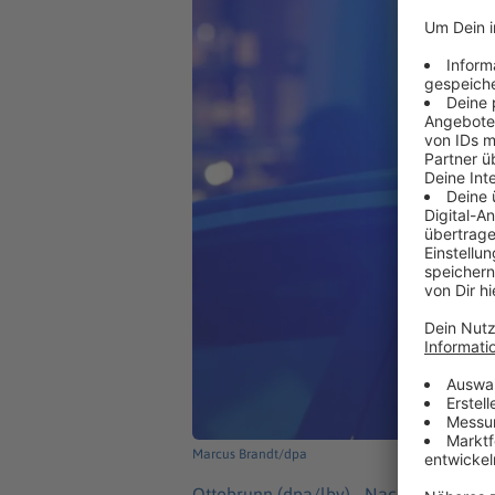
Marcus Brandt/dpa
Ottobrunn (dpa/lby) -
Nach einer Serie