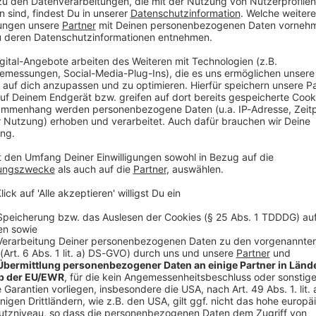
48-Jähriger in Untersuchungshaft. Der Mann ohne
n Nordrhein-Westfalen bei einem Ladendiebstahl
rden einen bereits zuvor erlassenen Haftbefehl, wie
. Derzeit befindet sich der Tatverdächtige in einer
stfalen, eine Überstellung nach Bayern werde
mit einem Angriff am 14. Juli in Verbindung. Damals
es Mädchen in der Nähe des S-Bahnhofs Ottobrunn mit
sche gezogen haben. Das Kind rief um Hilfe,
chst war von einem Raub ausgegangen worden, doch
m den Fall wegen einer möglichen sexuellen
ührten später zu dem 48-Jährigen. Laut Polizei ist
weitere Sexualstraftaten verantwortlich ist, die
Ottobrunn und Hohenbrunn begangen wurden. In allen
 Mädchen sexuell belästigt und nach deren Gegenwehr