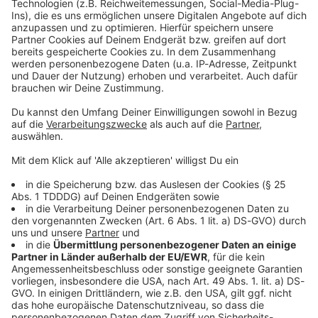
Kontaktformular
Sprachnachricht
© dpa-infocom, dpa:260212-930-677072/2
DAS KÖNNTE DICH AUCH INTERESSIEREN
Bayern