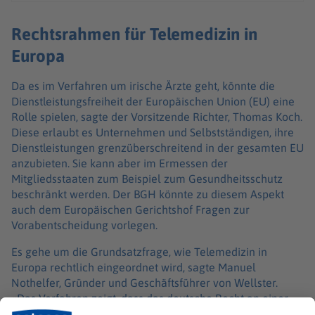
Rechtsrahmen für Telemedizin in
Europa
Da es im Verfahren um irische Ärzte geht, könnte die
Dienstleistungsfreiheit der Europäischen Union (EU) eine
Rolle spielen, sagte der Vorsitzende Richter, Thomas Koch.
Diese erlaubt es Unternehmen und Selbstständigen, ihre
Dienstleistungen grenzüberschreitend in der gesamten EU
anzubieten. Sie kann aber im Ermessen der
Mitgliedsstaaten zum Beispiel zum Gesundheitsschutz
beschränkt werden. Der BGH könnte zu diesem Aspekt
auch dem Europäischen Gerichtshof Fragen zur
Vorabentscheidung vorlegen.
Es gehe um die Grundsatzfrage, wie Telemedizin in
Europa rechtlich eingeordnet wird, sagte Manuel
Nothelfer, Gründer und Geschäftsführer von Wellster.
«Das Verfahren zeigt, dass das deutsche Recht an einer
Stelle mit der europäischen Realität kollidiert. Wenn wir