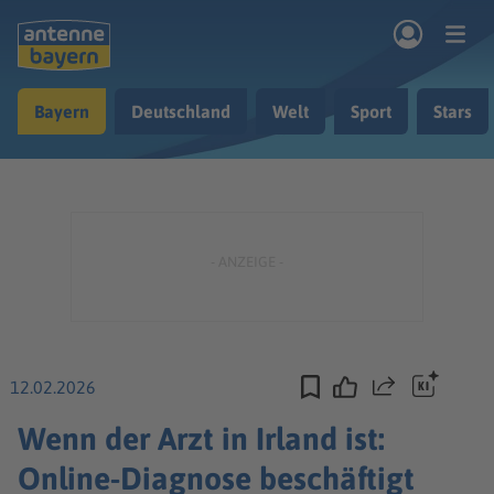
Zum Hauptinhalt springen
Bayern
Deutschland
Welt
Sport
Stars
rogramm
Musik & Radio
Podcasts
Nachrichten
Ratgeber
Kontakt
12.02.2026
Teilen
Wenn der Arzt in Irland ist:
Online-Diagnose beschäftigt