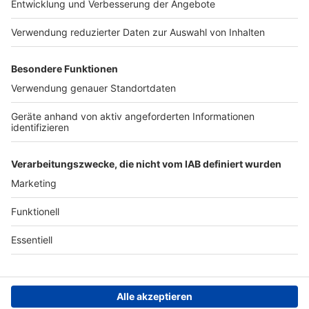
Presse
Verkehrs-Hotline
Werben
Archiv
ANTENNE BAYERN GROUP
Stiftung ANTENNE BAYERN
hilft
Teilnahmebedingungen
Grounding Page ANTENNE
BAYERN
Datenschutz­erklärung
Cookie- und Drittanbieter-
einstellungen