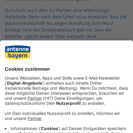
Nun droht auch dem Ex-Partner eine lebenslange
Haftstrafe. Denn nach dem Urteil ist zu erwarten, dass die
Staatsanwaltschaft ihn wegen Anstiftung zum Mord
anklagt. Und das Strafgesetzbuch gibt vor, dass ein
Anstifter «gleich einem Täter bestraft» wird.
Richter Eberle gab dem verurteilten 30-Jährigen mit, dass
er dann im zweiten Prozess noch einmal die Chance habe,
den Kindern des Opfers und den Eltern der Frau die
Hintergründe der Tat zu erklären: «Tun Sie endlich das
Richtige, versuchen Sie es mit der Wahrheit.»