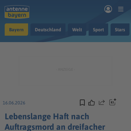
Zum Hauptinhalt springen
Bayern
Deutschland
Welt
Sport
Stars
rogramm
Musik & Radio
Podcasts
Nachrichten
Ratgeber
Kontakt
16.06.2026
Teilen
Lebenslange Haft nach
Auftragsmord an dreifacher