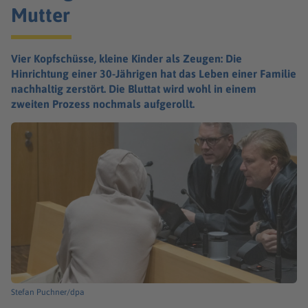
Mutter
Vier Kopfschüsse, kleine Kinder als Zeugen: Die
Hinrichtung einer 30-Jährigen hat das Leben einer Familie
nachhaltig zerstört. Die Bluttat wird wohl in einem
zweiten Prozess nochmals aufgerollt.
Stefan Puchner/dpa