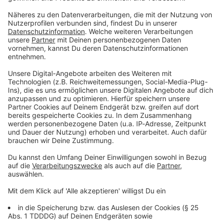
Du möchtest uns etwas sagen?
Studio Hotline
Kontaktformular
Sprachnachricht
© dpa-infocom, dpa:260616-930-228799/3
DAS KÖNNTE DICH AUCH INTERESSIEREN