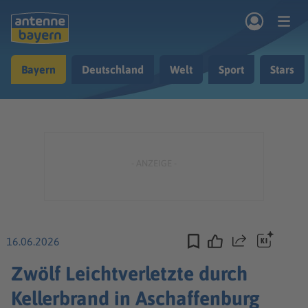
Zum Hauptinhalt springen
Bayern
Deutschland
Welt
Sport
Stars
rogramm
Musik & Radio
Podcasts
Nachrichten
Ratgeber
Kontakt
16.06.2026
Teilen
Zwölf Leichtverletzte durch
Kellerbrand in Aschaffenburg