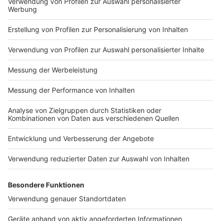
Impressum
Newsletter
Nutzungsbedingungen
Kontakt
Jobs
Studio-Hotline
Presse
Verkehrs-Hotline
Werben
Archiv
ANTENNE BAYERN GROUP