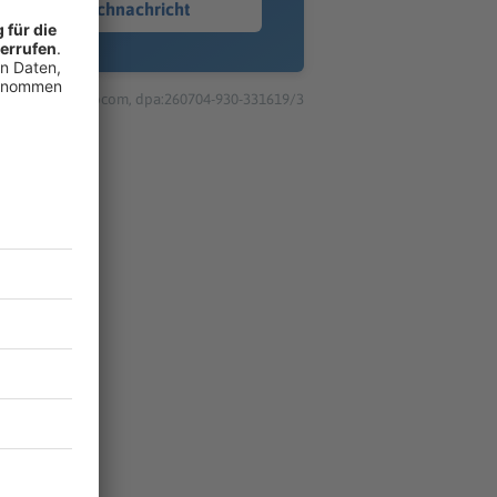
Sprachnachricht
© dpa-infocom, dpa:260704-930-331619/3