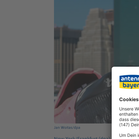
Jan Woitas/dpa
New York/Frankfurt (dpa) -
Die Gestal