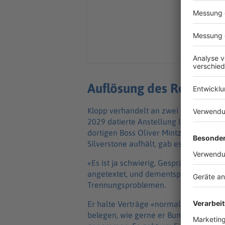
Auflösung des Red-Bull
Klopp verhandelt an zwei Fronten. Er 
2029 datierte Anstellung loswerden. U
dortigen Boss Oliver Mintzlaff, der s
Silverstone aufhält, gab es auch schon
«Es ist ja schwierig, Gesprächen vorz
angetextet, und dementsprechend gehe
Trennungsproblemen.
Er halte Verträge «normalerweise supe
belegen, wie gerne er Bundestrainer we