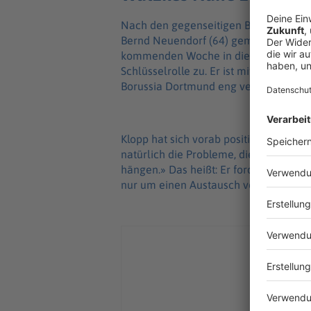
Nach den gegenseitigen Bereitschaft
Bernd Neuendorf (64) gemeinsam mit 
kommenden Woche in die USA reisen. 
Schlüsselrolle zu. Er ist mit Klopp se
Borussia Dortmund eng verbunden.
Klopp hat sich vorab positioniert. «Es
natürlich die Probleme, die wir aktue
hängen.» Das heißt: Er fordert maxima
nur um einen Austausch von Köpfen.