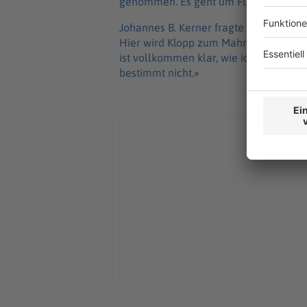
genommen. Es geht um Fußball-Deuts
Johannes B. Kerner fragte in dem Mag
Hier wird Klopp zum Mahner. Es sei ja 
ist vollkommen klar, wie ich eben scho
bestimmt nicht.»