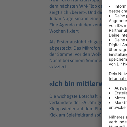
dem nächsten WM-Flop der Fußball-Na
zeigt sich «bereit». Und die DFB-Boss
Julian Nagelsmann einen zeitnahen T
Eine Agenda mit den zentralen Theme
Wochen fixiert.
Als Erster ausführlich gesprochen hat
abgesteckt. Das Mikrofon in einer Hand
der Stimme. Vor den Wolkenkratzern v
Nacht bei seinem Sommer-Arbeitgebe
skizziert.
«Ich bin mittlerweile m
Die wichtigste Botschaft. «Ich bin mittl
verkündete der 59-Jährige. Zwei Jahr
Klopp wieder auf dem Platz stehen, mi
Kick am Spielfeldrand spüren und ausl