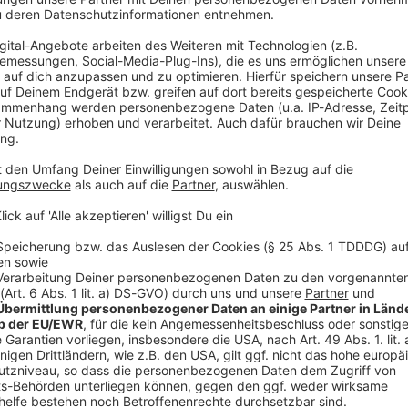
V
Ne
od
der großen Lösung für den vakanten DFB-Posten. Das
Red Bull auch deutlich. Auf die Frage, was zu einer
opp mit einem Wort: «Zeit.» Mehr als 6.000 Kilometer
-Zentrale parallel an den nächsten Schritten zu einem
 als DFB-Pfund