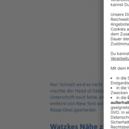
Nur: Schnell wird es nicht gehen mit 
machte der Head of Global Soccer von 
Unterschrift noch fehle, antwortete Kl
entfernt von New York wird in der DFB
Klopp-Deal gearbeitet.
Watzkes Nähe zu Klopp