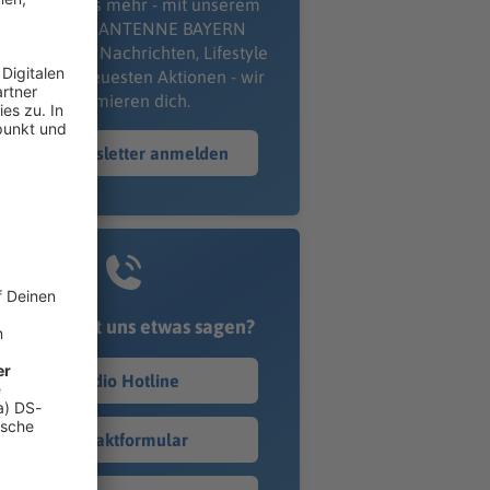
erpass' nichts mehr - mit unserem
kostenlosen ANTENNE BAYERN
wsletter. Ob Nachrichten, Lifestyle
er unsere neuesten Aktionen - wir
informieren dich.
Zum Newsletter anmelden
Du möchtest uns etwas sagen?
Studio Hotline
Kontaktformular