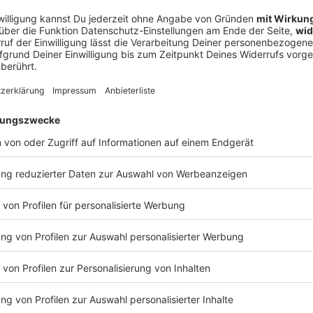
sbekundungen für eine Zusammenarbeit soll Präsident
DFB-Vize Hans-Joachim Watzke (67) im Laufe der
Ligapräsident Watzke kommt dabei eine
it der jahrelangen erfolgreichen Zusammenarbeit bei
 werden intensive Gespräche sein müssen, weil es
ll haben, nicht an der Personalie Julian Nagelsmann
len Einfluss und Gestaltungsspielraum. Es geht nicht