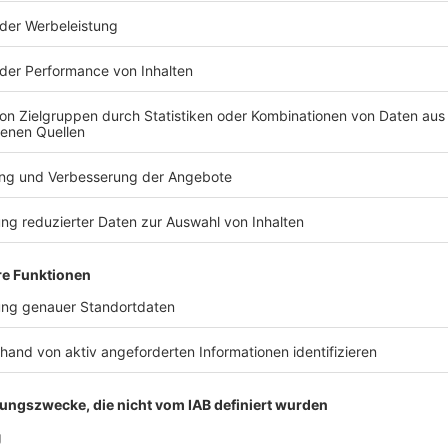
-Vertrages
muss auch beim Getränkeriesen Red Bull seine bis
nd zwar gesichtswahrend für alle Seiten. Mit dem
ich aktuell in England beim Formel-1-Rennen von
 Kontakt.
ugreifen. Aber wir haben natürlich auch schon Dinge
 ich da nicht von aus», sagte Klopp zu möglichen
r gerne» ein, sagte Klopp. Diese Ausführungen
rden möchte. Mintzlaff wird moralisch in die Pflicht