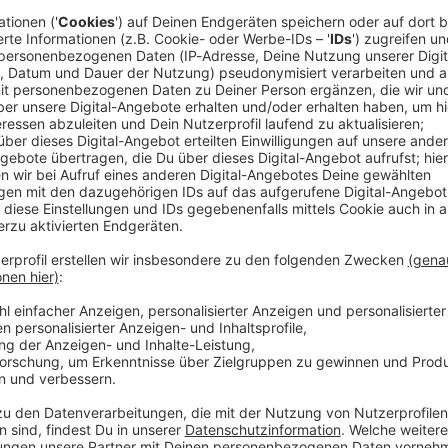
tionalmannschaft Fahrt auf. Der Wunschkandidat
e planen nach der rasch vollzogenen Trennung von
rip zum Bundestrainer-Wunschkandidaten in die USA.
n und Aufgaben ist für die kommenden Tage und
 Klopp - und dabei einen Rahmen und eine Richtung
, die andere Hand lässig in der Hosentasche. Fest in
on New York im Hintergrund hat er in der deutschen
r MagentaTV seine Gedanken und Vorstellungen
ehr als aufgetankt»
erweile mehr als aufgetankt, also ich bin bereit»,
e nach seinem Trainer-Rückzug beim FC Liverpool will
t einer Mannschaft arbeiten und in vollen Stadien den
eben.