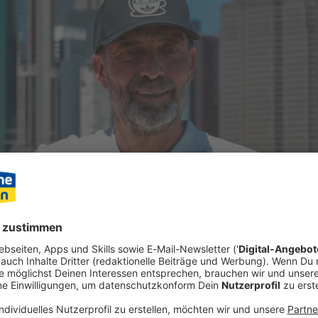
tung einer DFB-Zukunft mit Jürgen Klopp nimmt nach