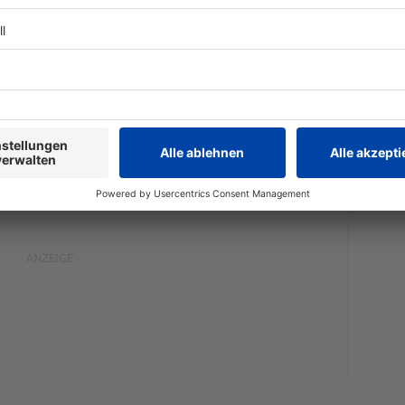
chland.
enta-Interview nach den Aussichten bis zur EM 2028.
«noch ein bisschen ein ungelegtes Ei», bremste er. «Es
n gesagt habe, es liegt nicht nur am Cheftrainer, ganz