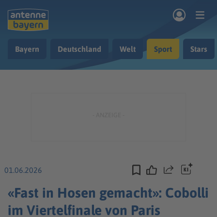
Zum Hauptinhalt springen
Bayern
Deutschland
Welt
Sport
Stars
rogramm
Musik & Radio
Podcasts
Nachrichten
Ratgeber
Kontakt
01.06.2026
Teilen
«Fast in Hosen gemacht»: Cobolli
im Viertelfinale von Paris