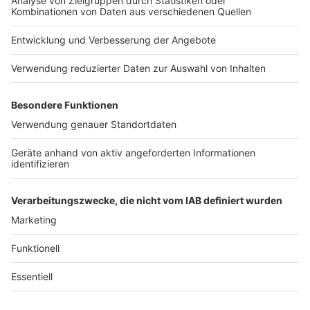
Jobs
Studio-Hotline
Presse
Verkehrs-Hotline
Werben
Archiv
ANTENNE BAYERN GROUP
Stiftung ANTENNE BAYERN
hilft
Teilnahmebedingungen
Grounding Page ANTENNE
BAYERN
Datenschutz­erklärung