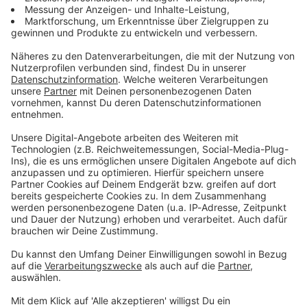
Zum Newsletter anmelden
Du möchtest uns etwas sagen?
Studio Hotline
Kontaktformular
Sprachnachricht
© dpa-infocom, dpa:260601-930-158055/3