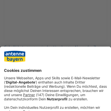
Cobolli hat - genau wie der Hamburger Alexander Zverev
- im Turnierverlauf erst einen Satz verloren und starke
Leistungen gezeigt. Der Finalist des Sandplatzturniers von
München trifft im Viertelfinale auf Felix Auger-Aliassime.
Der an Nummer vier gesetzte Kanadier setzte sich mit 6:3,
7:5, 6:1 klar gegen Alejandro Tabilo aus Chile durch.