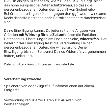
Netanjahu: Israel lehnt Gaza-Fahrplan ab
Das 15-Punkte-Dokument des Gaza-Friedensrats stößt
auf Ablehnung Israels. Netanjahu bekräftigt: Ein
Abzug kommt erst nach vollständiger Entwaffnung
der Hamas infrage.
DEINE GEMERKTEN ARTIKEL
Du hast dir noch keine Artikel gemerkt
Markiere sie hierfür mit einem