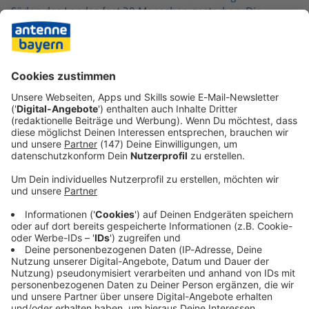
Süden des Landes fast 30 Menschen gestorben. Die
schlimmste Schiffskatastrophe in Friedenszeiten ereignete
sich in den philippinischen Gewässern 1987, als eine
Fähre mit einem Tanker kollidierte. Mehr als 4.000
Menschen kamen damals ums Leben.