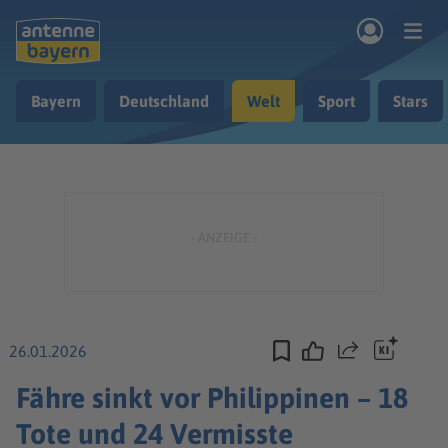
Zum Hauptinhalt springen
Bayern
Deutschland
Welt
Sport
Stars
rogramm
Musik & Radio
Podcasts
Nachrichten
Ratgeber
Kontakt
26.01.2026
Teilen
Fähre sinkt vor Philippinen – 18
Tote und 24 Vermisste