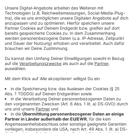
Studio Hotline
Kontaktformular
Sprachnachricht
© dpa-infocom, dpa:260126-930-596007/3
DAS KÖNNTE DICH AUCH INTERESSIEREN
Welt