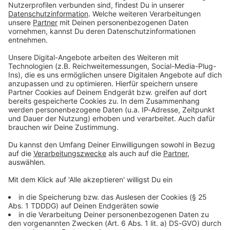
Foto: Camping Aach
Foto: Camping Aach
1
/
3
Spitzen-Fußball beim Telekom Cup
2026
Am
Samstag, 15. August 2026
, wartet in der Allianz Arena
ein echter Fußball-Kracher: Der
FC Bayern München
empfängt RB Leipzig zum
Telekom Cup
. Anstoß ist um
15.30 Uhr. Das hochkarätige Duell läutet die heiße Phase
der Saisonvorbereitung ein – und verspricht
Spitzenfußball vor ausverkaufter Heimkulisse.