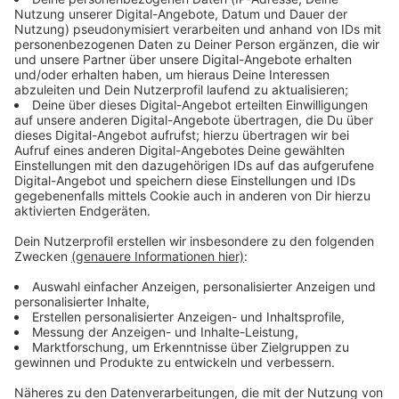
1
/
3
Camping Aach (Oberstaufen, Schwaben)
Camping Aach
ist ein gewachsener Familienbetrieb, der
sich über Jahre an den Bedürfnissen seiner Gäste
orientiert hat – das merkt man an den individuellen
Stellplätzen und der entspannten Atmosphäre. Wer
keinen „Reißbrett-Campingplatz“ sucht, sondern lieber
einen Ort mit Geschichte, Stammgästen und Allgäuer
Umgebung, ist hier mit der Familie gut aufgehoben.