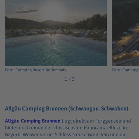
Foto: Camping Resort Bodenmais
Foto: Camping
1
/
3
Allgäu Camping Brunnen (Schwangau, Schwaben)
Allgäu Camping Brunnen
liegt direkt am Forggensee und
bietet euch einen der klassischsten Panorama-Blicke in
Bayern: Wasser vorne, Schloss Neuschwanstein und die