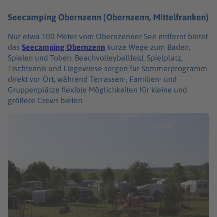
Seecamping Obernzenn (Obernzenn, Mittelfranken)
Nur etwa 100 Meter vom Obernzenner See entfernt bietet
das
Seecamping Obernzenn
kurze Wege zum Baden,
Spielen und Toben. Beachvolleyballfeld, Spielplatz,
Tischtennis und Liegewiese sorgen für Sommerprogramm
direkt vor Ort, während Terrassen-, Familien- und
Gruppenplätze flexible Möglichkeiten für kleine und
größere Crews bieten.