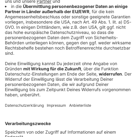
Mit dem FC Bayern und dem zweimaligen DFB-
Pokalsieger RB Leipzig treffen zwei der stärksten
deutschen Mannschaften aufeinander. Die Münchner
haben die vergangenen drei Duelle gewonnen und wollen
mit Stars wie Harry Kane und Joshua Kimmich auch
diesmal vor heimischem Publikum überzeugen.
Für beide Teams ist die Partie ein echter Härtetest vor
dem
Saisonstart
– und für die Fans ein Fußball-
Nachmittag, auf den sie sich richtig freuen können!