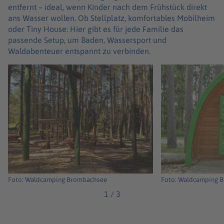
entfernt – ideal, wenn Kinder nach dem Frühstück direkt
ans Wasser wollen. Ob Stellplatz, komfortables Mobilheim
oder Tiny House: Hier gibt es für jede Familie das
passende Setup, um Baden, Wassersport und
Waldabenteuer entspannt zu verbinden.
Foto: Waldcamping Brombachsee
Foto: Waldcamping 
1
/
3