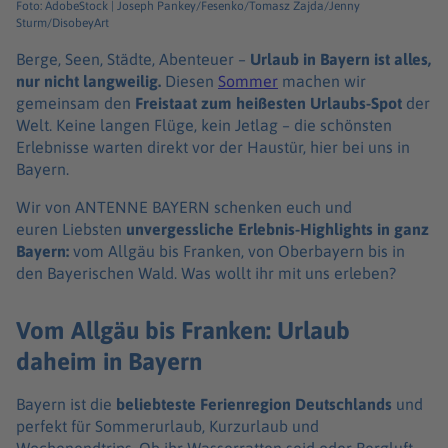
Foto: AdobeStock | Joseph Pankey/Fesenko/Tomasz Zajda/Jenny
Sturm/DisobeyArt
Berge, Seen, Städte, Abenteuer –
Urlaub in Bayern ist alles,
nur nicht langweilig.
Diesen
Sommer
machen wir
gemeinsam den
Freistaat zum heißesten Urlaubs-Spot
der
Welt. Keine langen Flüge, kein Jetlag – die schönsten
Erlebnisse warten direkt vor der Haustür, hier bei uns in
Bayern.
Wir von ANTENNE BAYERN schenken euch und
euren Liebsten
unvergessliche Erlebnis-Highlights in ganz
Bayern:
vom Allgäu bis Franken, von Oberbayern bis in
den Bayerischen Wald. Was wollt ihr mit uns erleben?
Vom Allgäu bis Franken: Urlaub
daheim in Bayern
Bayern ist die
beliebteste Ferienregion Deutschlands
und
perfekt für Sommerurlaub, Kurzurlaub und
Wochenendtrips. Ob ihr Wasserratten seid oder Bergluft