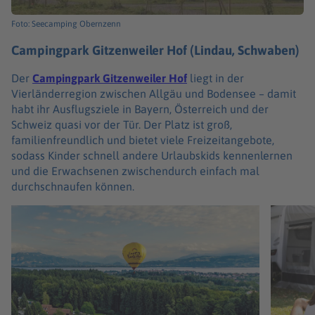
Foto: Seecamping Obernzenn
Campingpark Gitzenweiler Hof (Lindau, Schwaben)
Der
Campingpark Gitzenweiler Hof
liegt in der
Vierländerregion zwischen Allgäu und Bodensee – damit
habt ihr Ausflugsziele in Bayern, Österreich und der
Schweiz quasi vor der Tür. Der Platz ist groß,
familienfreundlich und bietet viele Freizeitangebote,
sodass Kinder schnell andere Urlaubskids kennenlernen
und die Erwachsenen zwischendurch einfach mal
durchschnaufen können.