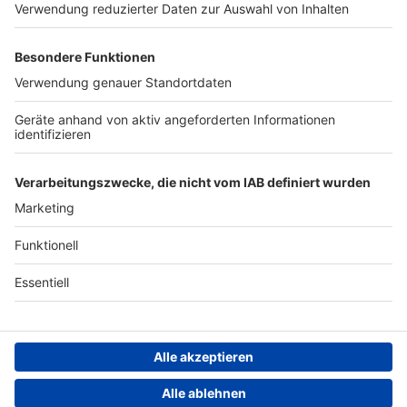
Werben
Archiv
ANTENNE BAYERN GROUP
Stiftung ANTENNE BAYERN
hilft
Teilnahmebedingungen
Grounding Page ANTENNE
BAYERN
Datenschutz­erklärung
Cookie- und Drittanbieter-
einstellungen
Persönliche Datenkontrolle