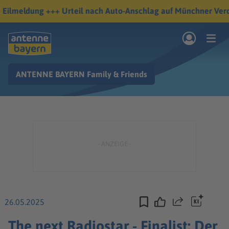
Zum Hauptinhalt springen
ANTENNE BAYERN Family & Friends
rogramm
Musik & Radio
Podcasts
Nachrichten
Ratgeber
Kontakt
26.05.2025
Teilen
The next Radiostar - Finalist: Der