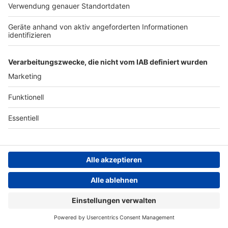
ANTENNE BAYERN GROUP
Stiftung ANTENNE BAYERN
hilft
Teilnahmebedingungen
Grounding Page ANTENNE
BAYERN
Datenschutz­erklärung
Cookie- und Drittanbieter-
einstellungen
Persönliche Datenkontrolle
ANTENNE BAYERN Live
Shania Twain – Man! I Feel Like A Woman!