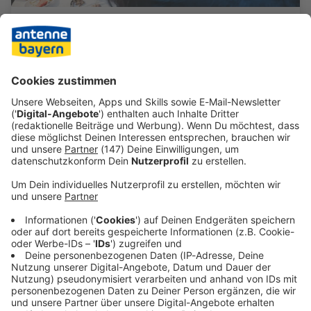
ANTENNE BAYERN – Bock auf Bayern:
Hier Urlaubs-Highlights sichern!
Gemeinsam machen wir Bayern in diesem Sommer
zum heißesten Urlaubs-Spot der Welt! Worauf habt
ihr Bock? Macht mit, verratet es uns und lasst es uns
zusammen erleben.