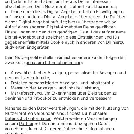
Jetzt Push aktivieren
Hier geht's zu allen Finalisten:
The next Radiostar - Finalist: Der Mode-
Revoluzzer Sebastian
ANTENNE BAYERN sucht "The next Radiostar"! Hier
lernt ihr Sebastian, den Mode-Revoluzzer kennen.
Wer wird am Ende die Krone als „The Next Radiostar“
tragen? Ihr entscheidet!
The next Radiostar - Finalist: Die lässige
Lara