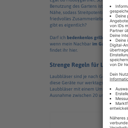
Benutzung des Gartens ist einiges zu 
Nähe, sodass Streitpotential vorhanden
friedvolles Zusammenleben mit den 
gibt es eigentlich?
Darf ich
bedenkenlos grillen
,
wie lau
t
d
wenn mein Nachbar
im Garten Bienen
findet ihr hier.
Strenge Regeln für Laubbläse
Laubbläser sind je nach Gerät zwisch
diese Geräte nur werktags
zwischen 9
Laubbläser mit einem Umweltkennzei
Ausnahme zwischen 20 und 7 Uhr und 