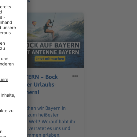
e Aktionen:
ionen
TENNE BAYERN – Bock
 Bayern: Hier Urlaubs-
hlights sichern!
einsam machen wir Bayern in
sem Sommer zum heißesten
ubs-Spot der Welt! Worauf habt ihr
? Macht mit, verratet es uns und
st es uns zusammen erleben.