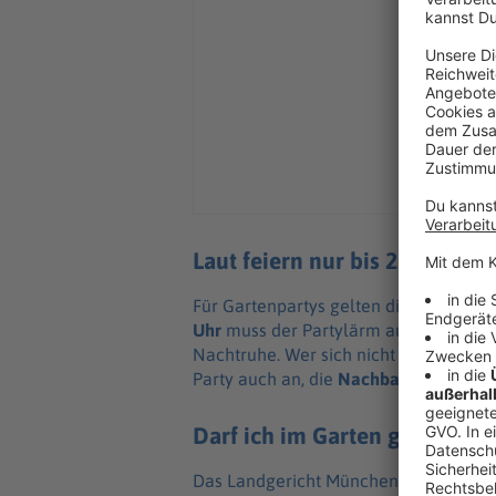
Laut feiern nur bis 22 Uhr
Für Gartenpartys gelten die im Ort vo
Uhr
muss der Partylärm auf Zimmerlaut
Nachtruhe. Wer sich nicht daran hält, r
Party auch an, die
Nachbarn zu infor
Darf ich im Garten grillen?
Das Landgericht München hat geurteilt: