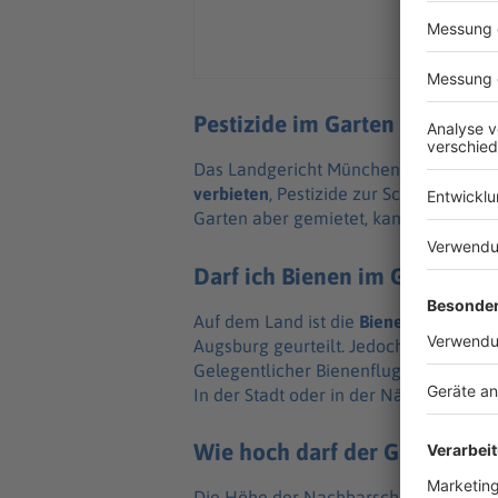
Pestizide im Garten - ja oder 
Das Landgericht München hat geurtei
verbieten
, Pestizide zur Schädlingsbe
Garten aber gemietet, kann der Vermie
Darf ich Bienen im Garten zü
Auf dem Land ist die
Bienenhaltung vo
Augsburg geurteilt. Jedoch dürfen Na
Gelegentlicher Bienenflug oder Biene
In der Stadt oder in der Nähe von Kind
Wie hoch darf der Gartenzaun
Die Höhe der Nachbarschaftsgrenze is