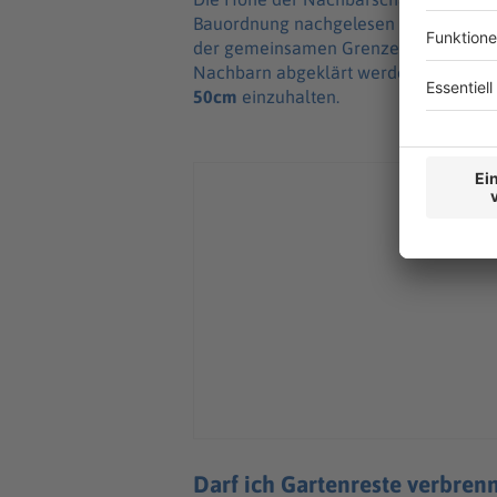
Bauordnung nachgelesen werden. Übli
der gemeinsamen Grenze, muss die Err
Nachbarn abgeklärt werden. Steht der
50cm
einzuhalten.
Darf ich Gartenreste verbren