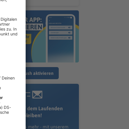
Jetzt Push aktivieren
Immer auf dem Laufenden
bleiben!
erpass' nichts mehr - mit unserem