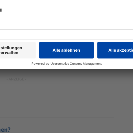
ch ist eine
Höhe von 1,20 Metern
. Steht der Zaun auf
ichtung und die Kostenfrage vorher mit den
 Zaun im eigenen Garten ist ein
Mindestabstand von
nen?