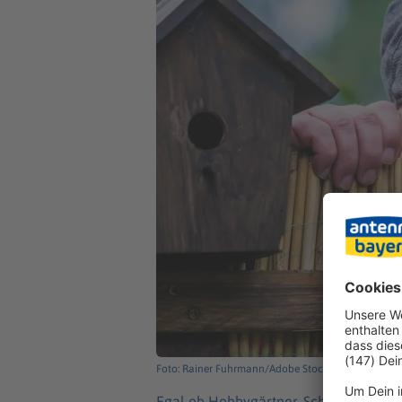
Foto: Rainer Fuhrmann/Adobe Stock
Egal ob Hobbygärtner, Schrebergarten