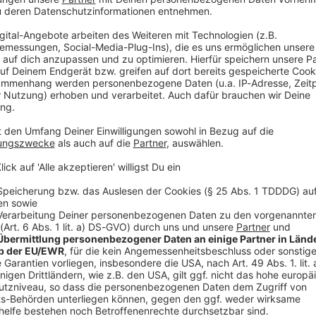
rgeschriebenen Ruhezeiten. Grundsätzlich gilt:
Ab 22
stärke reduziert werden, denn ab da gilt die
iskiert schnell eine Anzeige. Es bietet sich vor einer
mieren
und um Verständnis zu bitten.
 Ein generelles Grillverbot ist unzulässig. Wie oft
V