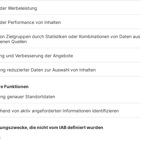
nein?
lt: Nachbarn
dürfen dem Gartenbesitzer nicht
kämpfung einzusetzen. Ist das Haus und damit der
ter einschreiten.
chten?
n höchstens 15 Völkern
erlaubt, hat das Amtsgericht
chbarn nicht übermäßig gestört werden.
nkot sind dabei hinzunehmende Beeinträchtigungen.
ereinrichtungen ist die Bienenhaltung aber verboten.
 sein?
t je nach Gemeinde unterschiedlich und kann in der