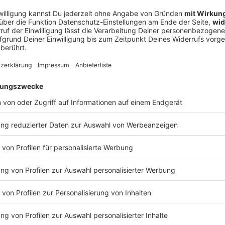
eis
unterschiedlich. Besteht ein ausreichender
Einschränkungen
. Generell ist darauf zu achten, dass
Ne
 beim Grillen entstehen, belästigt zu werden.
od
 oder fällen?
den. Wann ein Baum gefällt werden darf, ist aber
je
Bäumen über fünf Jahren braucht ihr auf jeden Fall eine
gilt eine
Ruhezeit vom 1. März bis zum 30.
äumen grundsätzlich verboten.