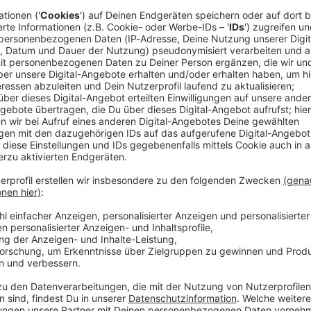
Unser
beachten. Oftmals sind die Nachbarn in unmittelbarer
 ist. Regeln und Absprachen sind dabei für ein
Akt
Nachbarn immens wichtig. Doch welche Regelungen
arf ich im eigenen Garten sein
und ist es erlaubt,
 züchtet
? Die Antworten auf die wichtigsten Fragen
r
AN
en 65 und 90 db laut. Aus Lärmschutzgründen dürfen
auf
-13 Uhr und 15-17 Uhr benutzt
werden. Geräuscharme
Hig
chen dürfen normal verwendet werden - mit
an Sonn- und Feiertagen.
Gem
die
Urla
Bock
las