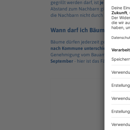
gegrillt werden darf, ist
je nach Landkr
Abstand zum Nachbarn gibt es
keine 
die Nachbarn nicht durch Gerüche, die
Wann darf ich Bäume pflanzen
Bäume dürfen jederzeit gepflanzt wer
nach Kommune unterschiedlich
. Bei 
Genehmigung vom Bauamt. Außerdem 
September
- hier ist das Fällen von B