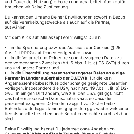
Zu Beginn des neuen Schul- und Kindergartenjahres
2023/2024 bekommen alle Erstklässlerinnen und
Erstklässler bzw. Vorschulkinder einen Gutschein
über 50 Euro für einen Schwimmkurs für das
„Seepferdchen“. Alle Infos dazu lest ihr hier.
DAS KÖNNTE DICH AUCH INTERESSIEREN
Liebe