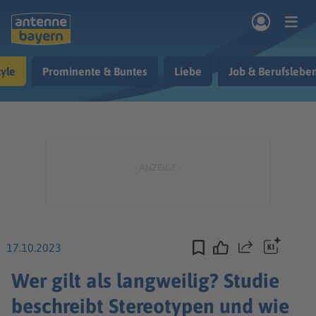
Zum Hauptinhalt springen
tyle
Prominente & Buntes
Liebe
Job & Berufslebe
rogramm
Musik & Radio
Podcasts
Nachrichten
Ratgeber
Kontakt
17.10.2023
Teilen
Wer gilt als langweilig? Studie
beschreibt Stereotypen und wie