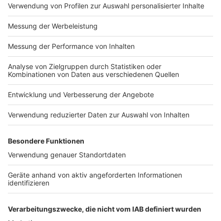
Impressum
Newsletter
Nutzungsbedingungen
Kontakt
Jobs
Studio-Hotline
Presse
Verkehrs-Hotline
Werben
Archiv
ANTENNE BAYERN GROUP
Stiftung ANTENNE BAYERN
hilft
Teilnahmebedingungen