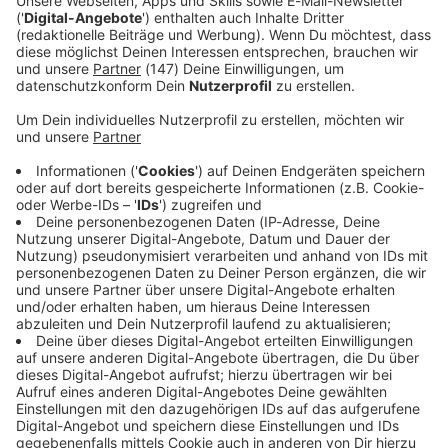
Wie Van Tilburg gegenüber brigitte.de schön
formuliert:
Menschen als langweilig abzustempeln, ist
langweilig.
Im Gegenteil, auch Menschen die vorlaut sind,
aufbrausend oder immer unterhaltsam können viel
anstrengender sein. Ein
ruhiger Mensch im Freundeskreis
kann daher ausgleichend wirken
und ist meist eben gar
nicht so langweilig, wie es auf den ersten Blick wirkt.
Audiotitel - Herbst Hits
Herbst Hits
Der Sound für die goldene
Jahreszeit:
Melancholische Klänge
und warme Melodien.
Für den Herbstblues in
dir!
Gerade läuft:
Liebe auf