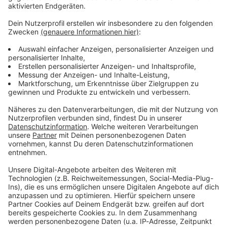
Distanz
- Revolverheld
feat. Antje Schomaker
Aktionen
Die ANTENNE BAYERN
Heimatministerin: Seepferdchen-
Gutschein