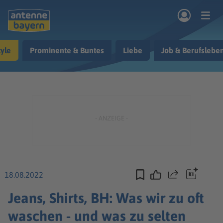
Zum Hauptinhalt springen
tyle
Prominente & Buntes
Liebe
Job & Berufslebe
rogramm
Musik & Radio
Podcasts
Nachrichten
Ratgeber
Kontakt
18.08.2022
Teilen
Jeans, Shirts, BH: Was wir zu oft
waschen - und was zu selten