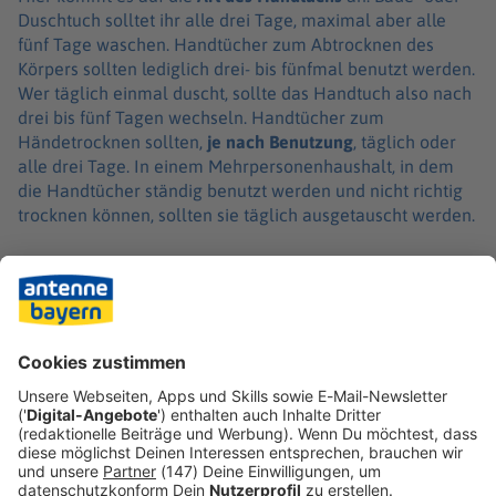
Duschtuch solltet ihr alle drei Tage, maximal aber alle
fünf Tage waschen. Handtücher zum Abtrocknen des
Körpers sollten lediglich drei- bis fünfmal benutzt werden.
Wer täglich einmal duscht, sollte das Handtuch also nach
drei bis fünf Tagen wechseln. Handtücher zum
Händetrocknen sollten,
je nach Benutzung
, täglich oder
alle drei Tage. In einem Mehrpersonenhaushalt, in dem
die Handtücher ständig benutzt werden und nicht richtig
trocknen können, sollten sie täglich ausgetauscht werden.
Geschirrtücher
Geschirrtücher sind
echte
Keimfallen
. Sie sollten daher
mindestens einmal pro Woche gewaschen werden.