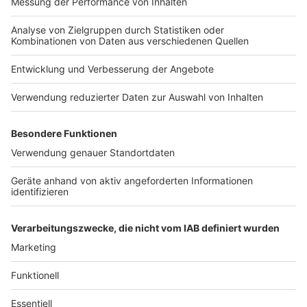
Nutzungsbedingungen
Kontakt
Jobs
Studio-Hotline
Presse
Verkehrs-Hotline
Werben
Archiv
ANTENNE BAYERN GROUP
Stiftung ANTENNE BAYERN
hilft
Teilnahmebedingungen
Grounding Page ANTENNE
BAYERN