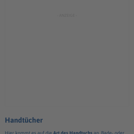
Handtücher
Hier kommt es auf die
Art
des
Handtuchs
an. Bade- oder