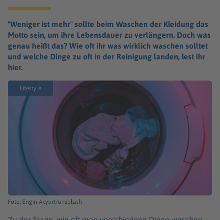
"Weniger ist mehr" sollte beim Waschen der Kleidung das
Motto sein, um ihre Lebensdauer zu verlängern. Doch was
genau heißt das? Wie oft ihr was wirklich waschen solltet
und welche Dinge zu oft in der Reinigung landen, lest ihr
hier.
Lifestyle
Foto: Engin Akyurt/unsplash
Zu der Frage, wie oft man verschiedene Dinge waschen