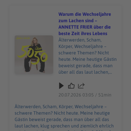
Warum die Wechseljahre
zum Lachen sind –
ANNETTE FRIER über die
beste Zeit ihres Lebens
Audiotitel - Warum die Wechseljahre zum Lachen sind –
Älterwerden, Scham,
Körper, Wechseljahre –
schwere Themen? Nicht
heute. Meine heutige Gästin
beweist gerade, dass man
über all das laut lachen,
klug sprechen und ziemlich
ehrlich sein kann. In ihrer
neuen Serie „Frier & 50“ auf
20.07.2026 03:05 / 51min
Joyn und SAT.1 nimmt sie
die Wechseljahre mit
Älterwerden, Scham, Körper, Wechseljahre –
maximalem Humor,
schwere Themen? Nicht heute. Meine heutige
Selbstironie und ordentlich
Gästin beweist gerade, dass man über all das
Wumms auseinander –
laut lachen, klug sprechen und ziemlich ehrlich
oberlustig, ungeschönt und