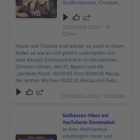
https://www.instagram.com
geschieden 00:27:50 Scheidungsgründe 00:35:45
Großbritannien, Christian
Dahl https://podcastreview.org/review/the-
coachella-ploetzlich-zeigt-
https://de.wikipedia.org/wiki/Werther-Effekt
s Du möchtest Werbung in
Bühnenprogramm 00:18:58
/erikaratcliffe1/ Roast
Love-Language, Popkorn 00:40:00 was bedeutet
Ulmen, den FC Bayern und
secret-world-of-roald-dahl-can-we-distance-the-
er-ein-rtl-video-
Über das Paradoxon sexueller Freiheit
diesem Podcast schalten?
Beim Schreiben fast
Battle Besprechung
Beziehung, wichtige sozial Kontakte 00:48:00
die „perfekte Pizza“.
authors-views-from-his-work/ Tarantino über
69dbab8af30b32a4822c25
https://youtu.be/1CoT1AJBb54?
Dann erfahre hier mehr
geschieden 00:27:50
https://www.youtube.com/li
Angst Bewältigung 00:54:08 Ja-Kultur 00:55:50
00:00:00 Intro 00:00:30
Gremlins 2 https://youtu.be/VUkR1LZ_Sv8?
e9 Will Ferrell bei Sabrina
si=2wW6u1dQ0IXdBIR8 Live Podcast in Groß-
über die
12.04.2026 22:01 / 1h
Scheidungsgründe 00:35:45
ve/Yvh4SXe_Olo?
die schönsten Orte in der Schweiz, zweite
Recap der letzten Wochen
si=YJJsUk2WArX3wd-F Du möchtest mehr über
Carpenter
Umstadt https://www.ztix.de/gross-
Werbemöglichkeiten bei
12min
Love-Language, Popkorn
si=AlAvxvoVyy91mhbo
Hochzeit 01:00:46 Alpine-divorce, Bergunfall
00:02:20 Restaurant Fails
unsere Werbepartner erfahren? Hier findest du
https://www.vice.com/en/a
umstadt/events/live-podcast-hazel-thomas-
Seven.One Audio:
00:40:00 was bedeutet
(Thomas’ Battle kommt ab
01:05:40 Reisen mit Kindern 01:14:04 Top Spots
00:03:20 Glutenfreie Pizza-
alle Infos & Rabatte:
rticle/will-ferrell-makes-
Hazel und Thomas sind wieder zu zweit in ihrem
hoererlebnis-yT1OjT Du möchtest mehr über
https://www.seven.one/port
Beziehung, wichtige sozial
Min 54) Fibo riecht nach
italienische Schweiz 01:14:50 Entweder-oder-
Party 00:21:35 Tickets, FC-
https://linktr.ee/hoererlebnis Du möchtest
random-cameo-in-star-
Keller, so wie es sich gehört, unterhalten sich
unsere Werbepartner erfahren? Hier findest du
folio/sevenone-audio
Kontakte 00:48:00 Angst
Furz
Fragen 01:30:10 Schweizer Sprachtest Loredana
Bayern 00:32:24
Werbung in diesem Podcast schalten? Dann
studded-sabrina-carpenter-
über Kanyes Einreiseverbot in Großbritannien,
alle Infos & Rabatte:
Bewältigung 00:54:08 Ja-
https://www.krone.at/4115
und Kilian auf IG
Mondmission Artemis 2
erfahre hier mehr über die Werbemöglichkeiten
coachella-performance/
Christian Ulmen, den FC Bayern und die
https://linktr.ee/hoererlebnis Du möchtest
Kultur 00:55:50 die
114 Protein Farts
https://www.instagram.com/saturday.and.sunday
00:42:30 Sich einladen
bei Seven.One Audio:
Netflix „Tudum“
„perfekte Pizza“. 00:00:00 Intro 00:00:30 Recap
Werbung in diesem Podcast schalten? Dann
schönsten Orte in der
https://www.healthline.com
/ Live Shows von Loredana und Kilian
lassen 00:44:20 Das große
https://www.seven.one/portfolio/sevenone-
https://en.wikipedia.org/wik
der letzten Wochen 00:02:20 Restaurant Fails
erfahre hier mehr über die Werbemöglichkeiten
Schweiz, zweite Hochzeit
/health/protein-farts Bro
https://www.ticketcorner.ch/artist/loredana-
Tamtam um Ye / Kanye
audio
i/Tudum We Love Green
00:03:20 Glutenfreie Pizza-Party 00:21:35
bei Seven.One Audio:
01:00:46 Alpine-divorce,
Sepp IG
kilian/loredana-kilian-3731592/ Emil
West 01:06:35 Fun Facts zu
Festival
Tickets, FC-Bayern 00:32:24 Mondmission
https://www.seven.one/portfolio/sevenone-
Bergunfall 01:05:40 Reisen
12.04.2026 22:01 / 1h 12min
https://www.instagram.com
Steinberger
Hamburg 01:09:48 Der Fall
https://www.welovegreen.fr
Artemis 2 00:42:30 Sich einladen lassen 00:44:20
audio
mit Kindern 01:14:04 Top
/bro_sep/ Omagerichte
https://de.wikipedia.org/wiki/Emil_Steinberger
Ulmen-Fernandes 01:12:30
Winzerfest Umstadt
Das große Tamtam um Ye / Kanye West 01:06:35
Spots italienische Schweiz
https://www.omagerichte.d
Loredana und Kilian gewinnen Podcast-Preis
Hörbi-Fragen Knigge-Kurs-
https://de.wikipedia.org/wik
Fun Facts zu Hamburg 01:09:48 Der Fall Ulmen-
Südhessen-Vibes mit
01:14:50 Entweder-oder-
e/omas/ Ultimate Frisbee
https://www.wundo.ch/artikel/comedypaar-
Video
i/Winzerfest_Groß-Umstadt
Fernandes 01:12:30 Hörbi-Fragen Knigge-Kurs-
YouTuberin DominoKati
Fragen 01:30:10 Schweizer
https://de.wikipedia.org/wik
loredana-kilian-aus-buchs-gewinnt-podcast-
https://youtu.be/9oe5NpUe
Nicole Kidman
Video https://youtu.be/9oe5NpUel4Y?
In ihrer Wahlheimat
Sprachtest Loredana und
i/Ultimate 51-jährige
award/ Jimmy Neutron
l4Y?si=4nnhtH9kxBvI-SLV
https://www.theguardian.co
si=4nnhtH9kxBvI-SLV Viel Spaß IG
empfangen Hazel und
Kilian auf IG
Audiotitel - Südhessen-Vibes mit YouTuberin DominoKat
Calisthenics-Athletin auf
https://de.wikipedia.org/wiki/Jimmy_Neutron
Viel Spaß IG