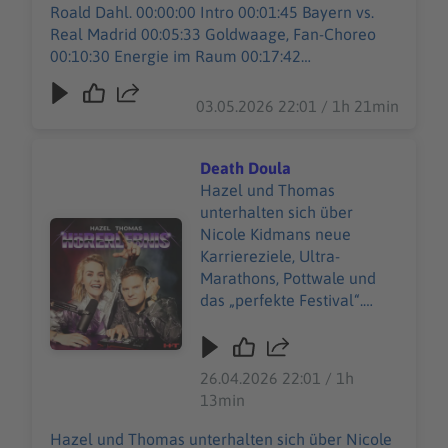
https://www.spiegel.de/panorama/mordanklage
Review 00:41:10 Lieblings
https://www.spiegel.de/kultur/musik/ikkimel-
und 4
Roald Dahl. 00:00:00 Intro 00:01:45 Bayern vs.
erwelt/lachse-auf-koks--
7ZEF6BVAR5D4XJPAVV3FN
suedafrika-video-war-nicht-
-vierjaehrige-starb-an-kochsalz-im-pudding-a-
Roast Gegner:in 00:43:55
releaseparty-zu-neuem-album-poppstar-wo-ist-
https://www.focus.de/kultur
Real Madrid 00:05:33 Goldwaage, Fan-Choreo
die-droge-veraendert-die-
JUVXM.html Helmut Kohl
geplant_7671730a-e8ea-
344738.html Zu viele Bananen sind wohl doch
Sich mal wieder Zeit
eigentlich-das-scheiss-ketamin-a-b2a54bdb-
/kino-tv/eiskoenigin-stars-
00:10:30 Energie im Raum 00:17:42
fische-37345436.html Du
aß Butter
4271-aaf7-
nicht tödlich
nehmen 00:47:07 FiBo-Furz-
4bbf-40ac-9021-0c15466dfc08 Du möchtest
schliessen-irren-gagen-
Museumserfahrungen 00:18:32 Thomas beim
möchtest mehr über unsere
https://www.derstandard.at
4d646b59978f.html Sarah
https://www.focus.de/gesundheit/ernaehrung/si
Fiasco 00:58:28 Oma-
mehr über unsere Werbepartner erfahren? Hier
deal-ab-disney-zahlt-
Roast Battle 00:31:24 Battle-Review 00:41:10
Werbepartner erfahren?
/story/2818429/aufgedeckt
03.05.2026 22:01 / 1h 21min
Engels PR Fail 2
nd-zu-viele-bananen-toedlich-das-muessen-sie-
Restaurant 01:08:16
findest du alle Infos & Rabatte:
dreistelligen-millionen-
Lieblings Roast Gegner:in 00:43:55 Sich mal
Hier findest du alle Infos &
-bizarre-essgewohnheiten-
https://www.tag24.de/unter
wissen_dac0583a-779e-4c7f-842e-
Ultimate-Frisbee, Rosalia
https://linktr.ee/hoererlebnis Du möchtest
betrag_a5aa15e2-77fc-
wieder Zeit nehmen 00:47:07 FiBo-Furz-Fiasco
Rabatte:
von-helmut-kohl Tödliche
haltung/promis/sarah-
6a9e9e39133f.html Oliver Pocher im Megapark
Konzert 01:14:37 Barcelona
Werbung in diesem Podcast schalten? Dann
48de-9e35-
00:58:28 Oma-Restaurant 01:08:16 Ultimate-
https://linktr.ee/hoererlebni
Death Doula
Dosis Salz
lombardi/shitstorm-nach-
ausgebuht
Tipps, Regensburg 01:19:05
erfahre hier mehr über die Werbemöglichkeiten
3a696647a4cf.html Du
Frisbee, Rosalia Konzert 01:14:37 Barcelona
s Du möchtest Werbung in
Hazel und Thomas
https://www.spiegel.de/pan
feminismus-aussage-jetzt-
https://www.rnd.de/promis/ballermann-oliver-
Thomas Kinoprogramm
bei Seven.One Audio:
möchtest mehr über unsere
Tipps, Regensburg 01:19:05 Thomas
diesem Podcast schalten?
unterhalten sich über
orama/mordanklage-
wehrt-sich-sarah-engels-
pocher-im-megapark-ausgepfiffen-und-
01:21:15 Podcast Roald
https://www.seven.one/portfolio/sevenone-
Audiotitel - Death Doula
Werbepartner erfahren?
Kinoprogramm 01:21:15 Podcast Roald Dahl
Dann erfahre hier mehr
Nicole Kidmans neue
vierjaehrige-starb-an-
3500211 Lucy kennt Dara
ausgebuht-
Dahl 01:25:41 Outro Spiel
audio
Hier findest du alle Infos &
01:25:41 Outro Spiel Bayern-Madrid
über die
Karriereziele, Ultra-
kochsalz-im-pudding-a-
https://www.gala.de/stars/
DKP4CIQVAVBKRLYMACAFBE7HR4.html
Bayern-Madrid
Rabatte:
https://youtu.be/cfx-OnQsMU0?
Werbemöglichkeiten bei
Marathons, Pottwale und
344738.html Zu viele
news/lucy-diakovska--
Anglerfisch
https://youtu.be/cfx-
https://linktr.ee/hoererlebni
si=cAbbOP3Bpvjh-gIz Kimmich sagt „Kommt alle
Seven.One Audio:
das „perfekte Festival“.
Bananen sind wohl doch
gemeinsame-
https://nationalgeographic.de/tiere/2024/05/da
OnQsMU0?
s Du möchtest Werbung in
in rot“
https://www.seven.one/port
00:00:00 Intro 00:04:25 Go
nicht tödlich
vergangenheit-mit-esc-
s-bizarre-sexleben-der-anglerfische/ Klaas mit
si=cAbbOP3Bpvjh-gIz
diesem Podcast schalten?
https://bayerntotal.com/2026/04/14/kommt-
folio/sevenone-audio
One More Ultra 00:11:29
https://www.focus.de/gesun
siegerin-dara-
Muckis https://www.blick.ch/people-
Kimmich sagt „Kommt alle
Dann erfahre hier mehr
alle-in-rot-kimmich-mobilisiert-die-bayern-fans-
Workout Mindset 00:21:09
dheit/ernaehrung/sind-zu-
24602504.html Bulgarian
tv/international/das-netz-flippt-aus-tv-star-
26.04.2026 22:01 / 1h
in rot“
über die
fuer-real-kracher/ „Schmutzli-Kampagne“
Coachella Valley Music and
viele-bananen-toedlich-
Split Squats
klaas-heufer-umlauf-hat-jetzt-muckis-
13min
https://bayerntotal.com/20
Werbemöglichkeiten bei
https://www.bluewin.ch/de/entertainment/hazel
Arts Festival 00:26:25
das-muessen-sie-
https://www.healthline.com
id21910624.html Du möchtest mehr über unsere
26/04/14/kommt-alle-in-
Seven.One Audio:
-brugger-kritisiert-mutlose-schweizer-
Zweites Kind 00:35:40
wissen_dac0583a-779e-
Hazel und Thomas unterhalten sich über Nicole
/health/fitness-
Werbepartner erfahren? Hier findest du alle
rot-kimmich-mobilisiert-die-