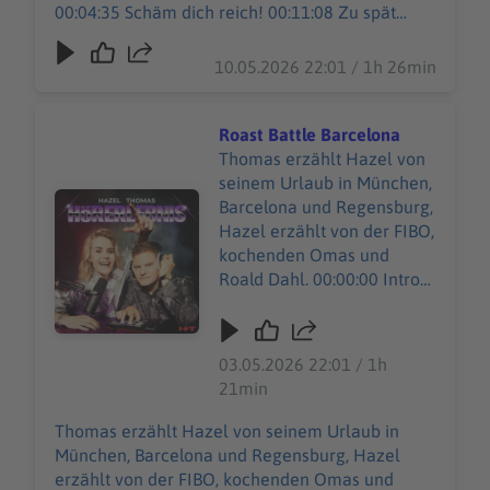
Donald Glover
Was getrennt machen
si=isC4wU2ea6WoXneE
00:04:35 Schäm dich reich! 00:11:08 Zu spät
dara-24602504.html Bulgarian Split Squats
Scheinbar in Berlin
1236484279/ Sandra-
https://de.wikipedia.org/wiki/Donald_Glover The
00:59:32 Live-Fernsehen
Bangaranga Behind The
kommen 00:17:25 Senderpolitik 00:27:52
https://www.healthline.com/health/fitness-
https://www.scheinbar.de
Studer-Doku im SRF
Book of Mormon (Musical)
01:17:44 Entweder-Oder?
Scenes
Handschlag-Fail 00:33:54 Was für 1000€?
exercise/bulgarian-split-squat
Till Reiners’ Happy Hour
10.05.2026 22:01 / 1h 26min
https://www.srf.ch/play/tv/
https://en.wikipedia.org/wiki/The_Book_of_Mor
01:26:18 Zweite Staffel
https://youtu.be/F1wmmYV
00:38:07 Ballermann-Hit 00:45:23 Was getrennt
Siegerperformance
https://www.3sat.de/kabare
eurovision-song-
mon_(musical) „I believe“ vom WDR
01:30:45 Barbara Salesch
bdgs?
machen 00:59:32 Live-Fernsehen 01:17:44
https://youtu.be/Cgu6QuMrwKI?si=2Q-OfZa7drS-
tt/happy-hour Daniel Luis
contest/video/die-sandra-
Funkhausorchester
01:35:23 Outro Hazel
si=HIR8twPxqZ4ZpphX
Entweder-Oder? 01:26:18 Zweite Staffel 01:30:45
Roast Battle Barcelona
5qXi Alexander Skarsgård
IG
studer-story?
https://www.youtube.com/live/2ovBsAJo8b4?
Thomas und die Wolter-
Hate gegen Sarah Engels
Barbara Salesch 01:35:23 Outro Hazel Thomas
Thomas erzählt Hazel von
https://de.wikipedia.org/wiki/Alexander_Skarsgå
https://www.instagram.com
urn=urn:srf:video:2f598e4e-
si=DMQiEkvq9HBmHsUN&t=5683 Gagen für
Zwillinge spielen „Activity
wegen CSD
und die Wolter-Zwillinge spielen „Activity
seinem Urlaub in München,
rd Buch „Plastik im Kopf“
/danielluiscomedy Donald
c402-4b0c-a87f-
Frozen 3 und 4
Professional“
Audiotitel - Roast Battle Barcelona
https://www.20min.ch/story
Professional“ https://youtu.be/OFPOLZYmhPw?
Barcelona und Regensburg,
https://www.amazon.de/Plastik-Kopf-
Glover
51a70c0c40df Spiegel
https://www.focus.de/kultur/kino-tv/eiskoenigin-
https://youtu.be/OFPOLZY
/sarah-engels-und-
si=rh4x8kb2OYIbmKcD Schäm dich reich
Hazel erzählt von der FIBO,
Mikropartikel-unterschätzten-Bestseller-
https://de.wikipedia.org/wik
Interview
stars-schliessen-irren-gagen-deal-ab-disney-
mhPw?
feminismus-esc-star-
https://www.joyn.de/serien/schaem-dich-reich
kochenden Omas und
Autor/dp/3426571803 Faisal Kawusi Plagiats-
i/Donald_Glover The Book
Miniaturwunderland
zahlt-dreistelligen-millionen-betrag_a5aa15e2-
si=rh4x8kb2OYIbmKcD
entfacht-debatte-mit-
Sarah Kuttner und das N-Wort
Roald Dahl. 00:00:00 Intro
Skandal
of Mormon (Musical)
https://www.spiegel.de/kult
77fc-48de-9e35-3a696647a4cf.html Du
Schäm dich reich
interview-aussage-
https://www.rnd.de/medien/sarah-kuttner-
00:01:45 Bayern vs. Real
https://www.abendblatt.de/hamburg/article2053
https://en.wikipedia.org/wik
ur/miniatur-wunderland-
möchtest mehr über unsere Werbepartner
https://www.joyn.de/serien/
103567149
reproduziert-in-podcast-das-n-wort-und-erntet-
Madrid 00:05:33
55085/Alles-nur-geklaut-Faisal-Kawusi-gibt-
i/The_Book_of_Mormon_(
gruender-gerrit-und-
erfahren? Hier findest du alle Infos & Rabatte:
schaem-dich-reich Sarah
Melodifestivalen
heftige-kritik-
Goldwaage, Fan-Choreo
Preise-zurueck.html Antirassistisches Klopapier
musical) „I believe“ vom
frederik-braun-reichtum-
https://linktr.ee/hoererlebnis Du möchtest
03.05.2026 22:01 / 1h
Kuttner und das N-Wort
https://de.wikipedia.org/wik
7ZEF6BVAR5D4XJPAVV3FNJUVXM.html Helmut
00:10:30 Energie im Raum
https://taz.de/Debatte-ueber-antirassistisches-
WDR Funkhausorchester
kann-eine-provokation-
Werbung in diesem Podcast schalten? Dann
21min
https://www.rnd.de/medien
i/Melodifestivalen Sarah
Kohl aß Butter
00:17:42
Klopapier/!5815313/ Marathon-Rekord von
https://www.youtube.com/li
sein-a-40b213f6-f587-4359-
erfahre hier mehr über die Werbemöglichkeiten
/sarah-kuttner-
Engels PR Fail 1
https://www.derstandard.at/story/2818429/aufg
Museumserfahrungen
Sebastian Sawe https://taz.de/Nach-dem-
ve/2ovBsAJo8b4?
Thomas erzählt Hazel von seinem Urlaub in
a65a-4da8061777b6
bei Seven.One Audio:
reproduziert-in-podcast-
https://www.focus.de/kultur
edeckt-bizarre-essgewohnheiten-von-helmut-
00:18:32 Thomas beim
Marathon-Weltrekord/!6170785/ Ikkimel
si=DMQiEkvq9HBmHsUN&t
München, Barcelona und Regensburg, Hazel
Lachse auf Kokain
https://www.seven.one/portfolio/sevenone-
das-n-wort-und-erntet-
/stars/sarah-engels-
kohl Tödliche Dosis Salz
Roast Battle 00:31:24 Battle-
Release
=5683 Gagen für Frozen 3
erzählt von der FIBO, kochenden Omas und
https://www.geo.de/natur/ti
audio
heftige-kritik-
reagiert-auf-shitstorm-um-