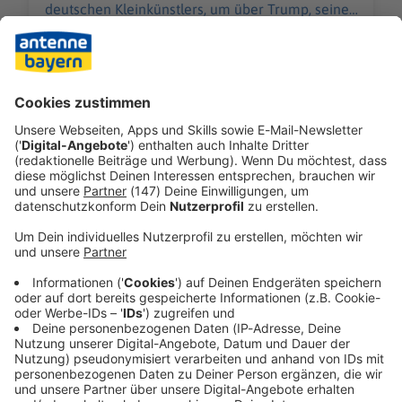
gesunde Snacks
00:13:10 Das Neinhorn
/japan-verdoppelt-die-
deutschen Kleinkünstlers, um über Trump, seine
8/11/08/schwangerschaft-endometriose-
Handkäs Birkenstock
alle Infos & Rabatte:
https://www.instagram.com/p/DUU6kcvjP9Z/
00:27:13 Donald Trump in
preise-fuer-auslaendische-
neue Online-Serie „Fun Facts“ und „Über-Reiche“
verbesserung/ Frankfurt Galaxy Dancers
https://handkaese.com Mos
https://linktr.ee/hoererlebni
Vox-Video über Independent-Kinos
Stand-up-Comedy 00:35:50
touristen-94228621.html
zu sprechen. 00:00:00 Intro 00:03:17 Regie bei
https://www.instagram.com/frankfurtgalaxydanc
Instagram
22.03.2026 23:01 / 1h 23min
s Du möchtest Werbung in
https://youtu.be/-R0fPJQr0qo?
Bücher schreiben &
Klage gegen David Protein
„Die Känguru-Chroniken“ 00:13:10 Das Neinhorn
ers/ Hazel Cheerleading
https://www.instagram.com
diesem Podcast schalten?
si=Bitz2zL8Zo5wqZSd Nächster Termin:
Lesungen 00:42:02 Kaputte
Bars
00:27:13 Donald Trump in Stand-up-Comedy
https://youtu.be/FyHmVmVdU5Q?si=q4p-
/big_morilla Otzberg Likör
Dann erfahre hier mehr
https://www.ztix.de/gross-umstadt/events/live-
Kommunen 00:53:55
https://www.cbsnews.com/
00:35:50 Bücher schreiben & Lesungen 00:42:02
Fabergé-Eier zu Ostern
ZameVR794zcI Schlongonges IG
https://www.heiners-
über die
podcast-hazel-thomas-hoererlebnis-yT1OjT Du
Comedy-
news/david-protein-bars-
Kaputte Kommunen 00:53:55 Comedy-
Erkennen Schildkröten ihre
https://www.instagram.com/schlongonges/
erben.de TimeLash
Werbemöglichkeiten bei
möchtest mehr über unsere Werbepartner
Nachrichtenformat: Fun
lawsuit-calories-fat-
Nachrichtenformat: Fun Facts 01:00:02
Besitzer? Was kosten
Podcast KaTeaTime
https://timelash-event.de
Seven.One Audio:
erfahren? Hier findest du alle Infos & Rabatte:
Facts 01:00:02 Einkommen
Audiotitel - Fabergé-Eier zu Ostern
labeling/ Kreatin Wirkung
Einkommen in der Unterhaltungsbranche
Fabergé-Eier? Was bringt
https://www.youtube.com/@KaTeaTime_Podcas
VR Zeitreise Köln
https://www.seven.one/port
https://linktr.ee/hoererlebnis Du möchtest
in der
und Nebenwirkung
01:11:17 Zuhörerfragen Zeitstempel können
ein Open-Mic-Auftritt vor 6
t Du möchtest mehr über unsere Werbepartner
https://timeride.de/timerid
folio/sevenone-audio
Werbung in diesem Podcast schalten? Dann
Unterhaltungsbranche
https://www.ndr.de/ratgebe
variieren. Marc-Uwe Kling IG
Leuten? Und worum geht’s
erfahren? Hier findest du alle Infos & Rabatte:
e-koeln-vr/ Thomas’
erfahre hier mehr über die Werbemöglichkeiten
01:11:17 Zuhörerfragen
r/gesundheit/kreatin-
https://www.instagram.com/marcuwekling/
beim ESC wirklich? Keine
https://linktr.ee/hoererlebnis Du möchtest
gesunde Snacks
bei Seven.One Audio:
Zeitstempel können
welche-wirkung-dosierung-
Decision Fatigue bei Kindern
Frage ist zu unnötig.
Werbung in diesem Podcast schalten? Dann
https://www.instagram.com
https://www.seven.one/portfolio/sevenone-
variieren. Marc-Uwe Kling
nebenwirkung,kreatin-
https://www.todaysparent.com/family/parenting
00:00:00 Thai-Massage
erfahre hier mehr über die Werbemöglichkeiten
/p/DUU6kcvjP9Z/ Vox-
audio
IG
104.html Kreatin bei
/giving-children-choices-can-backfire/ Conan
ohne Ende, Frustessen &
bei Seven.One Audio:
Video über Independent-
15.03.2026 23:01 / 1h
https://www.instagram.com
Schlafmangel
O’Brien über Comedians und Trump
Erreichen von Zielen
https://www.seven.one/portfolio/sevenone-
Kinos https://youtu.be/-
15min
/marcuwekling/ Decision
https://www.fz-
https://variety.com/2026/tv/news/conan-obrien-
00:09:18 Blumen
audio
R0fPJQr0qo?
Fatigue bei Kindern
juelich.de/de/aktuelles/ne
criticizes-comedians-anti-trump-serious-
bestimmen & Sind
si=Bitz2zL8Zo5wqZSd
Erkennen Schildkröten ihre Besitzer? Was kosten
https://www.todaysparent.c
ws/pressemitteilungen/202
1236626599/ Kosten um Hunger zu beenden
Schildkröten Haustiere?
Nächster Termin:
Fabergé-Eier? Was bringt ein Open-Mic-Auftritt
om/family/parenting/givin
4/kreatin-verbessert-die-
https://news.un.org/en/story/2025/11/1166397
00:20:07 Eier ausblasen,
https://www.ztix.de/gross-
vor 6 Leuten? Und worum geht’s beim ESC
g-children-choices-can-
kognitive-