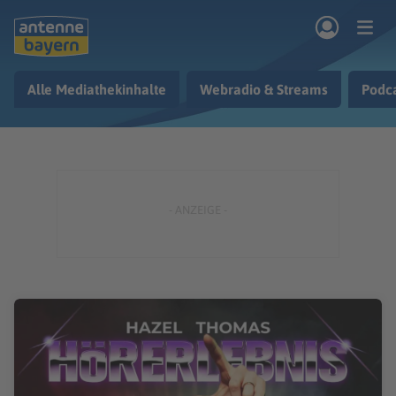
Zum Hauptinhalt springen
Alle Mediathekinhalte
Webradio & Streams
Podc
rogramm
Musik & Radio
Podcasts
Nachrichten
Ratgeber
Kontakt