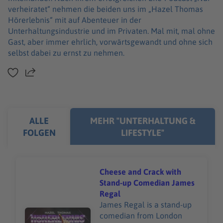
verheiratet“ nehmen die beiden uns im „Hazel Thomas
Hörerlebnis“ mit auf Abenteuer in der
Unterhaltungsindustrie und im Privaten. Mal mit, mal ohne
Gast, aber immer ehrlich, vorwärtsgewandt und ohne sich
selbst dabei zu ernst zu nehmen.
Teilen
ALLE
MEHR "UNTERHALTUNG &
FOLGEN
LIFESTYLE"
Cheese and Crack with
Stand-up Comedian James
Regal
James Regal is a stand-up
Audiotitel - Cheese and Crack with Stand-up Comedian
comedian from London