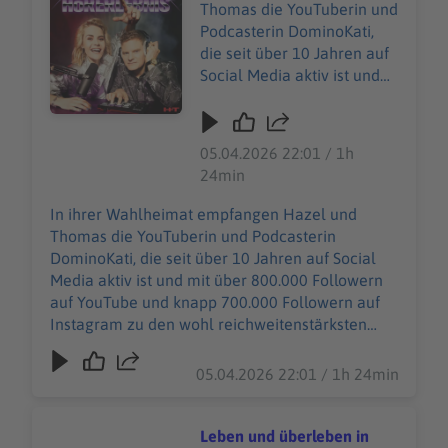
m/film/2026/apr/15/nicole
https://www.instagram.com/vielspassgmbh/
Thomas die YouTuberin und
https://www.instagram.com
FIBO
Petersilienhochzeit ua
https://www.instagram.com
-kidman-death-doula
Faktencheck: Ist „Pizza“ Code in den Epstein-
Podcasterin DominoKati,
/saturday.and.sunday/ Live
https://www.instagram.com
https://de.wikipedia.org/wiki/Hochzeitstag
/vielspassgmbh/
Werther-Effekt
Files? https://www.mimikama.org/epstein-
die seit über 10 Jahren auf
Shows von Loredana und
/reel/DXScCNOiAOU/?
Alpine Divorce https://www.zeit.de/news/2026-
Faktencheck: Ist „Pizza“
https://de.wikipedia.org/wik
codewoerter-faktencheck/ Bayern-Spiel
Social Media aktiv ist und
Kilian
utm_source=ig_web_copy_
04/07/alpine-divorce-wenn-der-berg-zur-
Code in den Epstein-Files?
i/Werther-Effekt Über das
Highlights https://youtu.be/8dLLeiJt48k?
mit über 800.000 Followern
https://www.ticketcorner.ch
link&igsh=NTc4MTIwNjQ2Y
beziehungsprobe-wird Ouchy
https://www.mimikama.org
Paradoxon sexueller
si=PlNYHogIamjZefJE Virale Momente der
auf YouTube und knapp
/artist/loredana-
Q== Rosalia
https://de.wikipedia.org/wiki/Ouchy Käse-Push
/epstein-codewoerter-
Freiheit
Mondmission
700.000 Followern auf
kilian/loredana-kilian-
https://de.wikipedia.org/wik
nach dem 2. Weltkrieg
05.04.2026 22:01 / 1h
faktencheck/ Bayern-Spiel
https://youtu.be/1CoT1AJB
https://www.spiegel.de/wissenschaft/weltall/art
Instagram zu den wohl
3731592/ Emil Steinberger
i/Rosalía_(Sängerin)
https://blog.nationalmuseum.ch/2019/11/geschi
24min
Highlights
b54?
emis-2-das-sind-die-viralen-momente-der-nasa-
reichweitenstärksten
https://de.wikipedia.org/wik
Rosalia bei Chicken Shop
chte-des-fondue-in-der-schweiz/ Trudi Gerster
https://youtu.be/8dLLeiJt48
si=2wW6u1dQ0IXdBIR8
mondmission-a-6d5683b5-ea9f-424b-beec-
Südhessen zählt, mit
i/Emil_Steinberger
In ihrer Wahlheimat empfangen Hazel und
Date
https://de.wikipedia.org/wiki/Trudi_Gerster Du
k?si=PlNYHogIamjZefJE
Live Podcast in Groß-
8da4f38e203d Lisa Eckhart roter Stuhl
„KaTeaTime“ einen
Loredana und Kilian
Thomas die YouTuberin und Podcasterin
https://youtu.be/SNL1828h
möchtest mehr über unsere Werbepartner
Virale Momente der
Umstadt
https://youtu.be/JlinQE3JeX4?
erfolgreichen Podcast hat -
gewinnen Podcast-Preis
DominoKati, die seit über 10 Jahren auf Social
KIQ?
erfahren? Hier findest du alle Infos & Rabatte:
Mondmission
https://www.ztix.de/gross-
si=R93_PAwBOxE2sRbD Fantano über Ye und die
und jetzt in der
https://www.wundo.ch/artik
Media aktiv ist und mit über 800.000 Followern
si=HudxoUNYIKkJsqAm
https://linktr.ee/hoererlebnis Du möchtest
https://www.spiegel.de/wis
umstadt/events/live-
Festival-Teilnahme
Nachbarschaft wohnt!
el/comedypaar-loredana-
auf YouTube und knapp 700.000 Followern auf
Secret World of Roald Dahl
Werbung in diesem Podcast schalten? Dann
senschaft/weltall/artemis-
podcast-hazel-thomas-
https://youtu.be/u2B4Z9ZOTtk?
00:00:00 Intro 00:05:18 Das
kilian-aus-buchs-gewinnt-
Instagram zu den wohl reichweitenstärksten
https://podcastreview.org/r
erfahre hier mehr über die Werbemöglichkeiten
2-das-sind-die-viralen-
hoererlebnis-yT1OjT Du
si=uCORwjgSstWc7Sol Erfolg von Kanyes
Beste an Hessen 00:16:49
podcast-award/ Jimmy
Südhessen zählt, mit „KaTeaTime“ einen
eview/the-secret-world-of-
bei Seven.One Audio:
momente-der-nasa-
möchtest mehr über unsere
„Graduation“ 20 Jahre nach Release
China & Japan 00:28:14
Neutron
erfolgreichen Podcast hat - und jetzt in der
roald-dahl-can-we-
https://www.seven.one/portfolio/sevenone-
mondmission-a-6d5683b5-
05.04.2026 22:01 / 1h 24min
Werbepartner erfahren?
https://parade.com/news/kanye-west-18-year-
Markus Rühl 00:29:25
https://de.wikipedia.org/wik
Nachbarschaft wohnt! 00:00:00 Intro 00:05:18
distance-the-authors-views-
audio
ea9f-424b-beec-
Hier findest du alle Infos &
old-hit-makes-spotify-top-5-most-streamed-rap-
Kreatin 00:34:58 Hazels
i/Jimmy_Neutron
Das Beste an Hessen 00:16:49 China & Japan
from-his-work/ Tarantino
8da4f38e203d Lisa Eckhart
Rabatte:
album-of-2025 Net n Yahoo
Frisur 00:38:24 Content-
Petersilienhochzeit ua
00:28:14 Markus Rühl 00:29:25 Kreatin 00:34:58
über Gremlins 2
Leben und überleben in
roter Stuhl
https://linktr.ee/hoererlebni
https://youtu.be/5u8J5Q9TaQk?