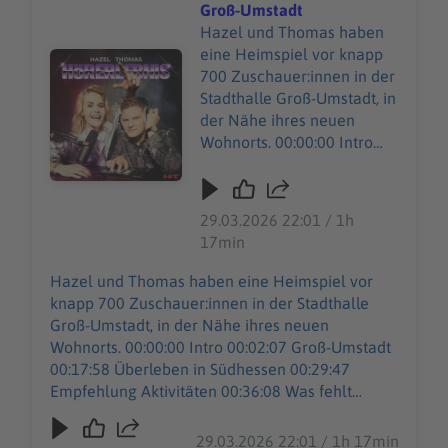
Planung 00:45:35
https://de.wikipedia.org/wik
Hazels Frisur 00:38:24 Content-Planung 00:45:35
https://youtu.be/VUkR1LZ_
Groß-Umstadt
https://youtu.be/JlinQE3JeX
s Du möchtest Werbung in
si=RgIx0DdqjWQ9Z_tg Einreiseverbot für Ye in
Mutterschaft 00:58:55
i/Hochzeitstag Alpine
Mutterschaft 00:58:55 Endometriose 01:00:52
Sv8?si=YJJsUk2WArX3wd-F
Hazel und Thomas haben
4?si=R93_PAwBOxE2sRbD
diesem Podcast schalten?
UK
Endometriose 01:00:52
Divorce
Kinder 01:03:50 Lipödem 01:16:05 Frankfurt
Du möchtest mehr über
eine Heimspiel vor knapp
Fantano über Ye und die
Audiotitel - Leben und überleben in Groß-Umstadt
Dann erfahre hier mehr
https://www.tagesschau.de/ausland/europa/kan
Kinder 01:03:50 Lipödem
https://www.zeit.de/news/2
Galaxy 01:21:47 Glaube YouTuberin DominoKati
unsere Werbepartner
700 Zuschauer:innen in der
Festival-Teilnahme
über die
ye-west-einreise-100.html Ye s Apology
01:16:05 Frankfurt Galaxy
026-04/07/alpine-divorce-
https://www.youtube.com/channel/UCkhcCPued
erfahren? Hier findest du
Stadthalle Groß-Umstadt, in
https://youtu.be/u2B4Z9ZO
Werbemöglichkeiten bei
https://www.theguardian.com/music/2026/jan/2
01:21:47 Glaube
wenn-der-berg-zur-
3JClKU_HPEvApA Felsenmeer Legende
alle Infos & Rabatte:
der Nähe ihres neuen
Ttk?si=uCORwjgSstWc7Sol
Seven.One Audio:
6/kanye-west-takes-out-full-page-ad-
YouTuberin DominoKati
beziehungsprobe-wird
https://www.felsenmeer-zentrum.de/lernen-
https://linktr.ee/hoererlebni
Wohnorts. 00:00:00 Intro
Erfolg von Kanyes
https://www.seven.one/port
apologising-for-antisemitic-behaviour-and-
https://www.youtube.com/c
Ouchy
erleben/entstehung/geschichte-
s Du möchtest Werbung in
00:02:07 Groß-Umstadt
„Graduation“ 20 Jahre nach
folio/sevenone-audio
denying-he-is-a-nazi-ye Neue Michael Jackson
hannel/UCkhcCPued3JClKU
https://de.wikipedia.org/wik
sagen/#:~:text=Die%20Riesensage&text=Schnell
diesem Podcast schalten?
00:17:58 Überleben in
Release
Fotos
_HPEvApA Felsenmeer
i/Ouchy Käse-Push nach
%20hatte%20er%20seinen%20Gegner,unterlege
Dann erfahre hier mehr
Südhessen 00:29:47
https://parade.com/news/k
https://www.dailymail.co.uk/tvshowbiz/article-
29.03.2026 22:01 / 1h
Legende
dem 2. Weltkrieg
nen%20Riesen%20unter%20den%20Felsen.
über die
Empfehlung Aktivitäten
anye-west-18-year-old-hit-
15702409/michael-jackson-photos-cascio-
17min
https://www.felsenmeer-
https://blog.nationalmuseu
Fischbachtal See
Werbemöglichkeiten bei
00:36:08 Was fehlt Umstadt
makes-spotify-top-5-most-
lawsuit.html?
zentrum.de/lernen-
m.ch/2019/11/geschichte-
https://www.fischbachtal.de/buergerinfo/buerge
Seven.One Audio:
00:46:24 Bestes regionales
streamed-rap-album-of-
Hazel und Thomas haben eine Heimspiel vor
ns_mchannel=rss&ns_campaign=1490&ito=soci
erleben/entstehung/geschi
des-fondue-in-der-schweiz/
rnachrichten/steinbruchsee-bei-messbach-und-
https://www.seven.one/port
Bier 00:49:53 Hazels
2025 Net n Yahoo
knapp 700 Zuschauer:innen in der Stadthalle
al-twitter_mailonline Uluru
chte-
Trudi Gerster
billings-id_1307/ Cube Mountainbikes
folio/sevenone-audio
Erfindungen 01:03:46 Q&A
https://youtu.be/5u8J5Q9T
Groß-Umstadt, in der Nähe ihres neuen
https://en.wikipedia.org/wiki/Uluru Du möchtest
sagen/#:~:text=Die%20Ries
https://de.wikipedia.org/wik
https://cube-shop-chiemsee.de/fahrraeder Riese
Oberbürgermeister René
aQk?si=RgIx0DdqjWQ9Z_tg
Wohnorts. 00:00:00 Intro 00:02:07 Groß-Umstadt
mehr über unsere Werbepartner erfahren? Hier
ensage&text=Schnell%20ha
i/Trudi_Gerster Du
& Müller Mountainbikes https://www.r-m.de/de/
Kirch
Einreiseverbot für Ye in UK
00:17:58 Überleben in Südhessen 00:29:47
findest du alle Infos & Rabatte:
tte%20er%20seinen%20Ge
möchtest mehr über unsere
Beziehung China Japan
https://www.instagram.com
https://www.tagesschau.de/
Empfehlung Aktivitäten 00:36:08 Was fehlt
https://linktr.ee/hoererlebnis Du möchtest
gner,unterlegenen%20Ries
Werbepartner erfahren?
https://www.sueddeutsche.de/projekte/artikel/p
/r_kirch/ Popcorn Bucket
ausland/europa/kanye-
Umstadt 00:46:24 Bestes regionales Bier 00:49:53
Werbung in diesem Podcast schalten? Dann
en%20unter%20den%20Fel
Hier findest du alle Infos &
olitik/china-japan-asien-ostchinesisches-meer-
Teufel trägt Prada 2
west-einreise-100.html Ye s
Hazels Erfindungen 01:03:46 Q&A
erfahre hier mehr über die Werbemöglichkeiten
sen. Fischbachtal See
29.03.2026 22:01 / 1h 17min
Rabatte: