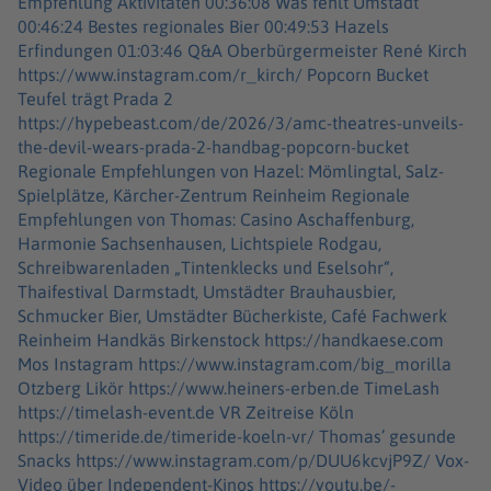
Empfehlung Aktivitäten 00:36:08 Was fehlt Umstadt
00:46:24 Bestes regionales Bier 00:49:53 Hazels
Erfindungen 01:03:46 Q&A Oberbürgermeister René Kirch
https://www.instagram.com/r_kirch/ Popcorn Bucket
Teufel trägt Prada 2
https://hypebeast.com/de/2026/3/amc-theatres-unveils-
the-devil-wears-prada-2-handbag-popcorn-bucket
Regionale Empfehlungen von Hazel: Mömlingtal, Salz-
Spielplätze, Kärcher-Zentrum Reinheim Regionale
Empfehlungen von Thomas: Casino Aschaffenburg,
Harmonie Sachsenhausen, Lichtspiele Rodgau,
Schreibwarenladen „Tintenklecks und Eselsohr“,
Thaifestival Darmstadt, Umstädter Brauhausbier,
Schmucker Bier, Umstädter Bücherkiste, Café Fachwerk
Reinheim Handkäs Birkenstock https://handkaese.com
Mos Instagram https://www.instagram.com/big_morilla
Otzberg Likör https://www.heiners-erben.de TimeLash
https://timelash-event.de VR Zeitreise Köln
https://timeride.de/timeride-koeln-vr/ Thomas’ gesunde
Snacks https://www.instagram.com/p/DUU6kcvjP9Z/ Vox-
Video über Independent-Kinos https://youtu.be/-