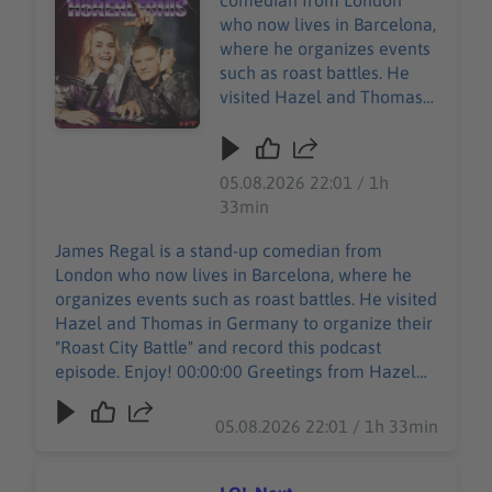
comedian from London
who now lives in Barcelona,
where he organizes events
such as roast battles. He
visited Hazel and Thomas
in Germany to organize
their "Roast City Battle" and
record this podcast episode.
05.08.2026 22:01 / 1h
Enjoy! 00:00:00 Greetings
33min
from Hazel 00:07:39 Intro
00:08:00 James loves
James Regal is a stand-up comedian from
Rammstein 00:09:53
London who now lives in Barcelona, where he
Thomas Tuchel 00:13:16
organizes events such as roast battles. He visited
Jude Bellingham 00:19:54
Hazel and Thomas in Germany to organize their
James vs. Thomas 00:29:07
"Roast City Battle" and record this podcast
Jewish Porn 00:32:57
episode. Enjoy! 00:00:00 Greetings from Hazel
James’ Dating Show
00:07:39 Intro 00:08:00 James loves Rammstein
00:37:00 Spanish Comedy
00:09:53 Thomas Tuchel 00:13:16 Jude
05.08.2026 22:01 / 1h 33min
vs. English Comedy
Bellingham 00:19:54 James vs. Thomas 00:29:07
00:43:59 Misconceptions on
Jewish Porn 00:32:57 James’ Dating Show
Roast Comedy 00:52:22
00:37:00 Spanish Comedy vs. English Comedy