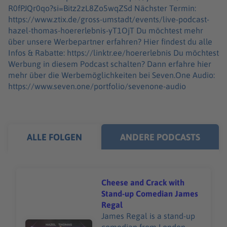
R0fPJQr0qo?si=Bitz2zL8Zo5wqZSd Nächster Termin:
https://www.ztix.de/gross-umstadt/events/live-podcast-
hazel-thomas-hoererlebnis-yT1OjT Du möchtest mehr
über unsere Werbepartner erfahren? Hier findest du alle
Infos & Rabatte: https://linktr.ee/hoererlebnis Du möchtest
Werbung in diesem Podcast schalten? Dann erfahre hier
mehr über die Werbemöglichkeiten bei Seven.One Audio:
https://www.seven.one/portfolio/sevenone-audio
ALLE FOLGEN
ANDERE PODCASTS
Cheese and Crack with
Stand-up Comedian James
Regal
James Regal is a stand-up
Audiotitel - Cheese and Crack with Stand-up Comedian