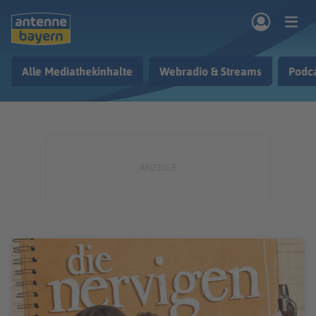
Zum Hauptinhalt springen
Alle Mediathekinhalte
Webradio & Streams
Podc
rogramm
Musik & Radio
Podcasts
Nachrichten
Ratgeber
Kontakt