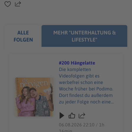
Teilen
ALLE
MEHR "UNTERHALTUNG &
FOLGEN
LIFESTYLE"
#200 Hängelatte
Die kompletten
Videofolgen gibt es
Audiotitel - #200 Hängelatte
werbefrei schon eine
Woche früher bei Podimo.
Dort findest du außerdem
zu jeder Folge noch eine
exklusive Bonusfolge, in der
sich die Gäste Sebastians
spicy Schnellfragen stellen:
06.08.2026 22:10 / 1h
https://podimo.de/tiggestrif
16min