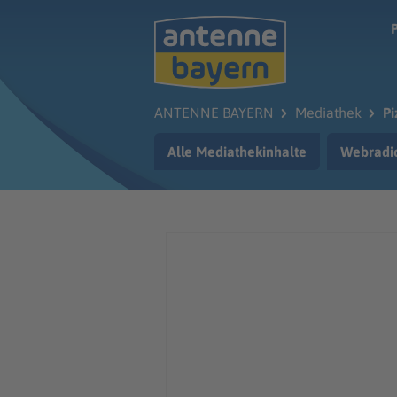
Zum Hauptinhalt springen
ANTENNE BAYERN
Mediathek
Pi
Alle Mediathekinhalte
Webradi