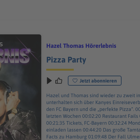
Hazel Thomas Hörerlebnis
Pizza Party
Jetzt abonnieren
Hazel und Thomas sind wieder zu zweit in i
unterhalten sich über Kanyes Einreiseverb
den FC Bayern und die „perfekte Pizza“. 00:00:00 Intro 00:00:30 Recap der
letzten Wochen 00:02:20 Restaurant Fails 
00:21:35 Tickets, FC-Bayern 00:32:24 Mond
einladen lassen 00:44:20 Das große Tamt
Facts zu Hamburg 01:09:48 Der Fall Ulme