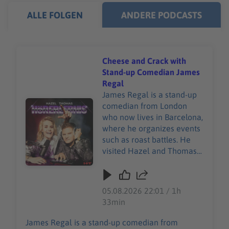
ALLE FOLGEN
ANDERE PODCASTS
Cheese and Crack with
Stand-up Comedian James
Regal
James Regal is a stand-up
Audiotitel - Cheese and Crack with Stand-up Comedian
comedian from London
who now lives in Barcelona,
where he organizes events
such as roast battles. He
visited Hazel and Thomas
in Germany to organize
their "Roast City Battle" and
record this podcast episode.
05.08.2026 22:01 / 1h
Enjoy! 00:00:00 Greetings
33min
from Hazel 00:07:39 Intro
00:08:00 James loves
James Regal is a stand-up comedian from