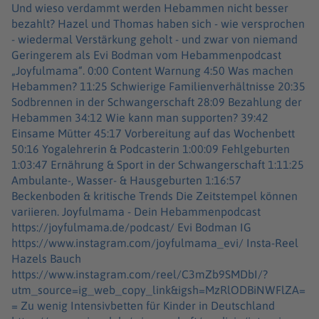
Und wieso verdammt werden Hebammen nicht besser
bezahlt? Hazel und Thomas haben sich - wie versprochen
- wiedermal Verstärkung geholt - und zwar von niemand
Geringerem als Evi Bodman vom Hebammenpodcast
„Joyfulmama“. 0:00 Content Warnung 4:50 Was machen
Hebammen? 11:25 Schwierige Familienverhältnisse 20:35
Sodbrennen in der Schwangerschaft 28:09 Bezahlung der
Hebammen 34:12 Wie kann man supporten? 39:42
Einsame Mütter 45:17 Vorbereitung auf das Wochenbett
50:16 Yogalehrerin & Podcasterin 1:00:09 Fehlgeburten
1:03:47 Ernährung & Sport in der Schwangerschaft 1:11:25
Ambulante-, Wasser- & Hausgeburten 1:16:57
Beckenboden & kritische Trends Die Zeitstempel können
variieren. Joyfulmama - Dein Hebammenpodcast
https://joyfulmama.de/podcast/ Evi Bodman IG
https://www.instagram.com/joyfulmama_evi/ Insta-Reel
Hazels Bauch
https://www.instagram.com/reel/C3mZb9SMDbI/?
utm_source=ig_web_copy_link&igsh=MzRlODBiNWFlZA=
= Zu wenig Intensivbetten für Kinder in Deutschland