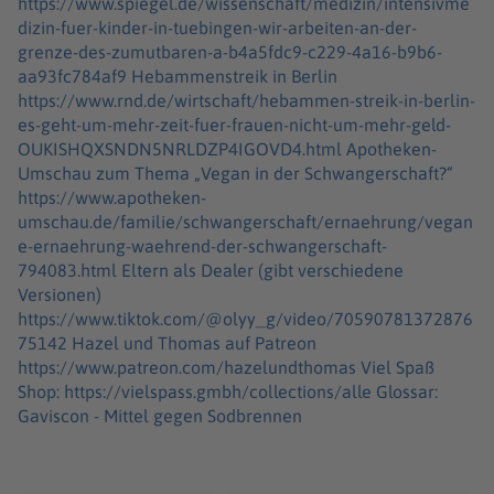
https://www.spiegel.de/wissenschaft/medizin/intensivme
dizin-fuer-kinder-in-tuebingen-wir-arbeiten-an-der-
grenze-des-zumutbaren-a-b4a5fdc9-c229-4a16-b9b6-
aa93fc784af9 Hebammenstreik in Berlin
https://www.rnd.de/wirtschaft/hebammen-streik-in-berlin-
es-geht-um-mehr-zeit-fuer-frauen-nicht-um-mehr-geld-
OUKISHQXSNDN5NRLDZP4IGOVD4.html Apotheken-
Umschau zum Thema „Vegan in der Schwangerschaft?“
https://www.apotheken-
umschau.de/familie/schwangerschaft/ernaehrung/vegan
e-ernaehrung-waehrend-der-schwangerschaft-
794083.html Eltern als Dealer (gibt verschiedene
Versionen)
https://www.tiktok.com/@olyy_g/video/70590781372876
75142 Hazel und Thomas auf Patreon
https://www.patreon.com/hazelundthomas Viel Spaß
Shop: https://vielspass.gmbh/collections/alle Glossar:
Gaviscon - Mittel gegen Sodbrennen