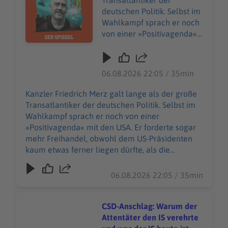
Transatlantiker der
deutschen Politik. Selbst im
Wahlkampf sprach er noch
von einer »Positivagenda«
mit den USA. Er forderte
sogar mehr Freihandel,
obwohl dem US-
06.08.2026 22:05 / 35min
Präsidenten kaum etwas
ferner liegen dürfte, als die
Kanzler Friedrich Merz galt lange als der große
Vereinigten Staaten weiter
Transatlantiker der deutschen Politik. Selbst im
für Produkte aus
Wahlkampf sprach er noch von einer
Deutschland zu öffnen. Nun
»Positivagenda« mit den USA. Er forderte sogar
hat Merz auf der Münchner
mehr Freihandel, obwohl dem US-Präsidenten
Sicherheitskonferenz eine
kaum etwas ferner liegen dürfte, als die
bemerkenswerte Rede
Vereinigten Staaten weiter für Produkte aus
gehalten. Von einem
Deutschland zu öffnen. Nun hat Merz auf der
06.08.2026 22:05 / 35min
bedingungslosen
Münchner Sicherheitskonferenz eine
Transatlantiker Merz dürfte
bemerkenswerte Rede gehalten. Von einem
vorerst niemand mehr
bedingungslosen Transatlantiker Merz dürfte
CSD-Anschlag: Warum der
sprechen. In dieser Folge
vorerst niemand mehr sprechen. In dieser Folge
Attentäter den IS verehrte
von »Acht Milliarden«
von »Acht Milliarden« spricht Host Juan Moreno