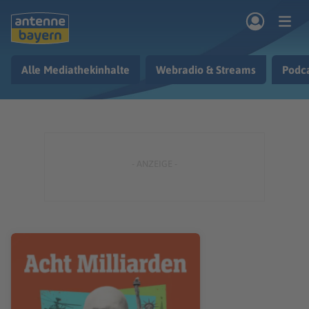
Zum Hauptinhalt springen
Alle Mediathekinhalte
Webradio & Streams
Podc
rogramm
Musik & Radio
Podcasts
Nachrichten
Ratgeber
Kontakt