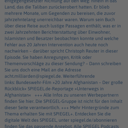
entgegengesetzter Richtung auf den Weg: hinein in das
Land, das die Taliban zurückerobert hatten. Er blieb
mehrere Monate, um Gegenden zu bereisen, die zuvor
jahrzehntelang unerreichbar waren. Warum sein Buch
über diese Reise auch lustige Passagen enthält, was er in
zwei Jahrzehnten Berichterstattung über Einwohner,
Islamisten und Besatzer beobachten konnte und welche
Fehler aus 20 Jahren Intervention auch heute noch
nachwirken – darüber spricht Christoph Reuter in dieser
Episode. Sie haben Anregungen, Kritik oder
Themenvorschläge zu dieser Sendung? – Dann schreiben
Sie uns doch eine Mail an die Adresse
acht.milliarden@spiegel.de. Weiterführende
links: Bundeswehr-Film »20 Jahre Afghanistan – Der große
Rückblick« SPIEGEL.de-Reportage »Unterwegs in
Afghanistan« +++ Alle Infos zu unseren Werbepartnern
finden Sie hier. Die SPIEGEL-Gruppe ist nicht für den Inhalt
dieser Seite verantwortlich. +++ Mehr Hintergründe zum
Thema erhalten Sie mit SPIEGEL+. Entdecken Sie die
digitale Welt des SPIEGEL, unter spiegel.de/abonnieren
finden Sie das passende Angebot. Alle SPIEGEL Podcasts