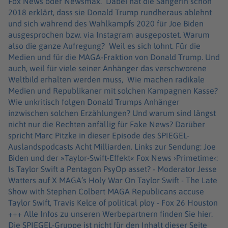
Fox News oder Newsmax. Dabei hat die Sängerin schon
2018 erklärt, dass sie Donald Trump rundheraus ablehnt
und sich während des Wahlkampfs 2020 für Joe Biden
ausgesprochen bzw. via Instagram ausgepostet. Warum
also die ganze Aufregung? Weil es sich lohnt. Für die
Medien und für die MAGA-Fraktion von Donald Trump. Und
auch, weil für viele seiner Anhänger das verschworene
Weltbild erhalten werden muss, Wie machen radikale
Medien und Republikaner mit solchen Kampagnen Kasse?
Wie unkritisch folgen Donald Trumps Anhänger
inzwischen solchen Erzählungen? Und warum sind längst
nicht nur die Rechten anfällig für Fake News? Darüber
spricht Marc Pitzke in dieser Episode des SPIEGEL-
Auslandspodcasts Acht Milliarden. Links zur Sendung: Joe
Biden und der »Taylor-Swift-Effekt« Fox News ›Primetime‹:
Is Taylor Swift a Pentagon PsyOp asset? - Moderator Jesse
Watters auf X MAGA’s Holy War On Taylor Swift - The Late
Show with Stephen Colbert MAGA Republicans accuse
Taylor Swift, Travis Kelce of political ploy - Fox 26 Houston
+++ Alle Infos zu unseren Werbepartnern finden Sie hier.
Die SPIEGEL-Gruppe ist nicht für den Inhalt dieser Seite