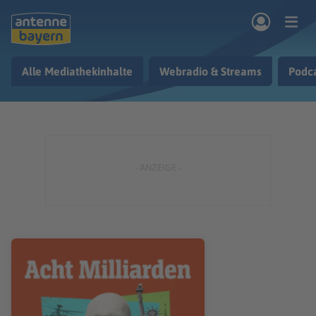
Zum Hauptinhalt springen
Alle Mediathekinhalte
Webradio & Streams
Podc
rogramm
Musik & Radio
Podcasts
Nachrichten
Ratgeber
Kontakt