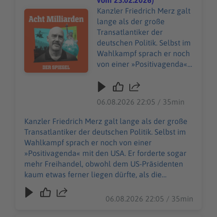
vom 23.02.2026)
Kanzler Friedrich Merz galt
Audiotitel - Friedrich Merz: Das Ende des Transatlantik
lange als der große
Transatlantiker der
deutschen Politik. Selbst im
Wahlkampf sprach er noch
von einer »Positivagenda«
mit den USA. Er forderte
sogar mehr Freihandel,
obwohl dem US-
06.08.2026 22:05 / 35min
Präsidenten kaum etwas
ferner liegen dürfte, als die
Kanzler Friedrich Merz galt lange als der große
Vereinigten Staaten weiter
Transatlantiker der deutschen Politik. Selbst im
für Produkte aus
Wahlkampf sprach er noch von einer
Deutschland zu öffnen. Nun
»Positivagenda« mit den USA. Er forderte sogar
hat Merz auf der Münchner
mehr Freihandel, obwohl dem US-Präsidenten
Sicherheitskonferenz eine
kaum etwas ferner liegen dürfte, als die
bemerkenswerte Rede
Vereinigten Staaten weiter für Produkte aus
gehalten. Von einem
Deutschland zu öffnen. Nun hat Merz auf der
06.08.2026 22:05 / 35min
bedingungslosen
Münchner Sicherheitskonferenz eine
Transatlantiker Merz dürfte
bemerkenswerte Rede gehalten. Von einem