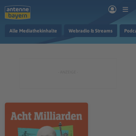
Zum Hauptinhalt springen
Alle Mediathekinhalte
Webradio & Streams
Podc
rogramm
Musik & Radio
Podcasts
Nachrichten
Ratgeber
Kontakt