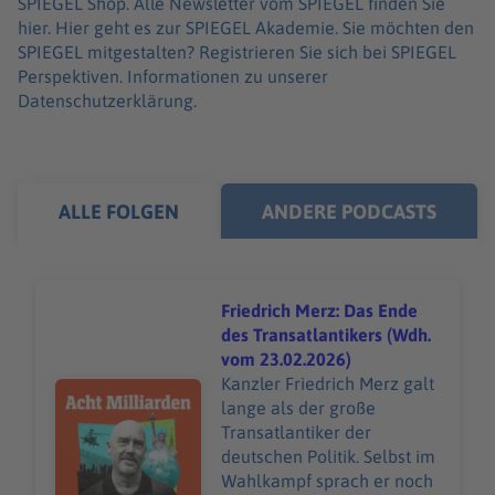
SPIEGEL Shop. Alle Newsletter vom SPIEGEL finden Sie
hier. Hier geht es zur SPIEGEL Akademie. Sie möchten den
SPIEGEL mitgestalten? Registrieren Sie sich bei SPIEGEL
Perspektiven. Informationen zu unserer
Datenschutzerklärung.
ALLE FOLGEN
ANDERE PODCASTS
Friedrich Merz: Das Ende
des Transatlantikers (Wdh.
vom 23.02.2026)
Kanzler Friedrich Merz galt
Audiotitel - Friedrich Merz: Das Ende des Transatlantik
lange als der große
Transatlantiker der
deutschen Politik. Selbst im
Wahlkampf sprach er noch