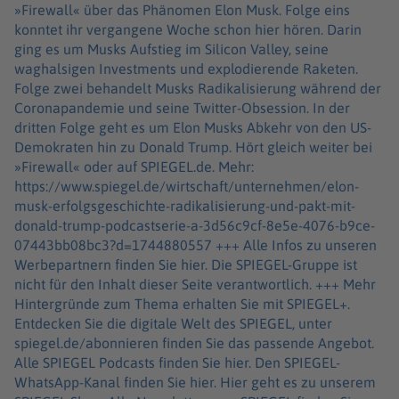
»Firewall« über das Phänomen Elon Musk. Folge eins
konntet ihr vergangene Woche schon hier hören. Darin
ging es um Musks Aufstieg im Silicon Valley, seine
waghalsigen Investments und explodierende Raketen.
Folge zwei behandelt Musks Radikalisierung während der
Coronapandemie und seine Twitter-Obsession. In der
dritten Folge geht es um Elon Musks Abkehr von den US-
Demokraten hin zu Donald Trump. Hört gleich weiter bei
»Firewall« oder auf SPIEGEL.de. Mehr:
https://www.spiegel.de/wirtschaft/unternehmen/elon-
musk-erfolgsgeschichte-radikalisierung-und-pakt-mit-
donald-trump-podcastserie-a-3d56c9cf-8e5e-4076-b9ce-
07443bb08bc3?d=1744880557 +++ Alle Infos zu unseren
Werbepartnern finden Sie hier. Die SPIEGEL-Gruppe ist
nicht für den Inhalt dieser Seite verantwortlich. +++ Mehr
Hintergründe zum Thema erhalten Sie mit SPIEGEL+.
Entdecken Sie die digitale Welt des SPIEGEL, unter
spiegel.de/abonnieren finden Sie das passende Angebot.
Alle SPIEGEL Podcasts finden Sie hier. Den SPIEGEL-
WhatsApp-Kanal finden Sie hier. Hier geht es zu unserem