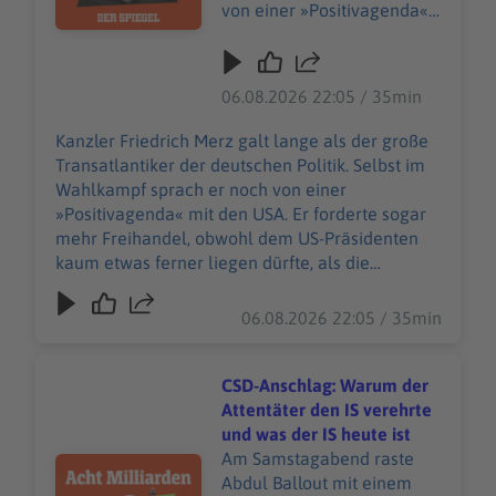
von einer »Positivagenda«
mit den USA. Er forderte
sogar mehr Freihandel,
obwohl dem US-
06.08.2026 22:05 / 35min
Präsidenten kaum etwas
ferner liegen dürfte, als die
Kanzler Friedrich Merz galt lange als der große
Vereinigten Staaten weiter
Transatlantiker der deutschen Politik. Selbst im
für Produkte aus
Wahlkampf sprach er noch von einer
Deutschland zu öffnen. Nun
»Positivagenda« mit den USA. Er forderte sogar
hat Merz auf der Münchner
mehr Freihandel, obwohl dem US-Präsidenten
Sicherheitskonferenz eine
kaum etwas ferner liegen dürfte, als die
bemerkenswerte Rede
Vereinigten Staaten weiter für Produkte aus
gehalten. Von einem
Deutschland zu öffnen. Nun hat Merz auf der
06.08.2026 22:05 / 35min
bedingungslosen
Münchner Sicherheitskonferenz eine
Transatlantiker Merz dürfte
bemerkenswerte Rede gehalten. Von einem
vorerst niemand mehr
bedingungslosen Transatlantiker Merz dürfte
CSD-Anschlag: Warum der
sprechen. In dieser Folge
vorerst niemand mehr sprechen. In dieser Folge
Attentäter den IS verehrte
von »Acht Milliarden«
von »Acht Milliarden« spricht Host Juan Moreno
und was der IS heute ist
spricht Host Juan Moreno
mit Marina Kormbaki, der stellvertretenden
Am Samstagabend raste
Audiotitel - CSD-Anschlag: Warum der Attentäter den IS 
mit Marina Kormbaki, der
Leiterin des Hauptstadtbüros des SPIEGEL. Diese
Abdul Ballout mit einem