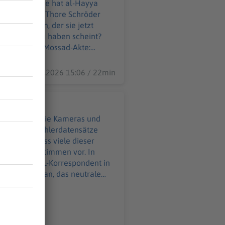
 17 Angehörige hat al-Hayya
Korrespondent Thore Schröder
ist der Mann, der sie jetzt
se an Gaza zu haben scheint?
a? (S+) Die Mossad-Akte:
24.07.2026 15:06 / 22min
ndezeit vor die Kameras und
Millionen Wählerdatensätze
 ist. Und dass viele dieser
 gefälschte Stimmen vor. In
tzke, SPIEGEL-Korrespondent in
inem Thema an, das neutrale
in Iran, den Krieg in der
ke, habe das alles nichts zu tun,
 Mit dieser Rede legt Trump den