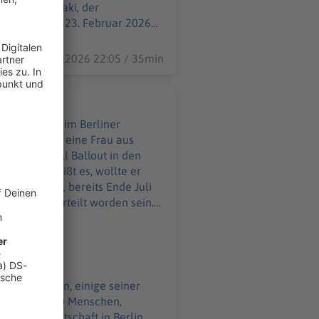
arina Kormbaki, der
prünglich am 23. Februar 2026
06.08.2026 22:05 / 35min
 heute ist
nschenmenge im Berliner
ay. Er tötete eine Frau aus
ai 2025 soll Ballout in den
Von dort, heißt es, wollte er
am er nicht, bereits Ende Juli
n Haft verurteilt worden sein.
fährder ein, als jemanden, dem
etwas gemein mit der
erweile mehr eine Marke als eine
andsreporter Christoph Reuter,
r Tiergarten, einige seiner
te mehr als 30 Menschen,
staatsanwaltschaft in Berlin