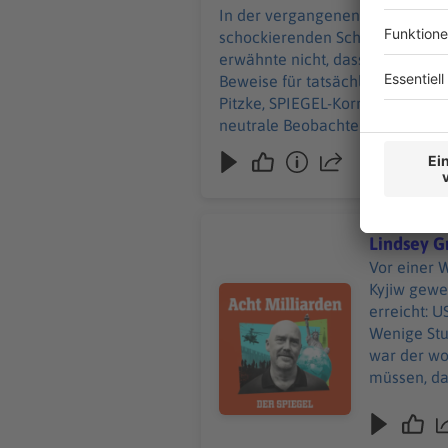
hier. Die SPIEG
In der vergangenen Woche trat 
Thema erhalten 
schockierenden Schwachstellen 
spiegel.de/abonnie
erwähnte nicht, dass das seit La
SPIEGEL-WhatsApp-Kanal fin
Beweise für tatsächlich gefälsc
SPIEGEL finden Sie hier. Hier geht es zur SPI
Pitzke, SPIEGEL-Korrespondent 
neutrale Beobachter nicht als P
im Nahen Osten. Mit der Sicherhe
zum Thema:(S+) Rede an die Nat
Alle Infos zu unseren Werbepartnern finden Sie hier. Die SPIEGEL-Gruppe ist nicht fü
+++ Mehr Hintergründe zum Thema erhalten Sie mit SPIEGEL+. Entdecken Sie die digitale Welt des SPIEGEL, unter
spiegel.de/abonnieren finden Sie das passende Angebot. Alle SPIEGEL
Lindsey G
finden Sie hier. Hier geht es zu unserem SPIEGEL Shop. Alle Newsletter vom SPIEGEL finden Sie hier. Hier geht es zur SPIEGEL
Vor einer 
Akademie. Sie möchten den SPIEGEL mitgestalten? Registrieren Sie sich bei SPIEGEL Perspektiven. Informationen zu unserer
Kyjiw gewe
Audiotitel - Lindsey Graham: D
Datenschutzerklärung.
erreicht: 
Wenige Stu
war der wo
müssen, da 
zusammen m
dieser Fol
SPIEGEL-Au