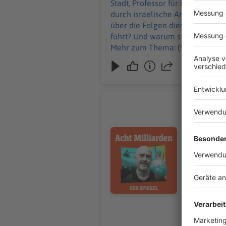
Stadt, Professor für islamische
geht es zur SPIEGEL Akademie. Sie m
durch israelische Angriffe verl
über die Folgen dieser Wahl. Wof
führt? Und warum steht und fäll
Mehr zum Thema: (S+) Führungsw
Einblicke in Israels Geheimdienst +++ Alle Infos zu unseren Werbepartnern finden Sie hier. Die SPIEGEL-Gruppe ist nicht 
Inhalt dieser Seite verantwortlich. +++ Mehr Hintergründe zum Thema erhalten Sie mit SPIEGEL+. Entdecken Sie die 
Welt des SPIEGEL, unter spiegel.de/abonnieren f
SPIEGEL-WhatsApp-Kanal finden Sie hier. Hier geht es zu unserem SPIEGEL Shop. Alle Newsletter v
Hier geht es zur SPIEGEL Akademie. Sie möchten den SPIEGEL mitgestalten? Registrieren Sie sich bei SPIEGE
Donald Tr
Informatione
In der ver
warnte vor
Audiotitel - Donald Trump: Was
habe sich C
Daten ohneh
dieser Fol
New York, 
Beobachter
Ukraine, di
diese inte
22.07.2026
Grundstein, um die Mi