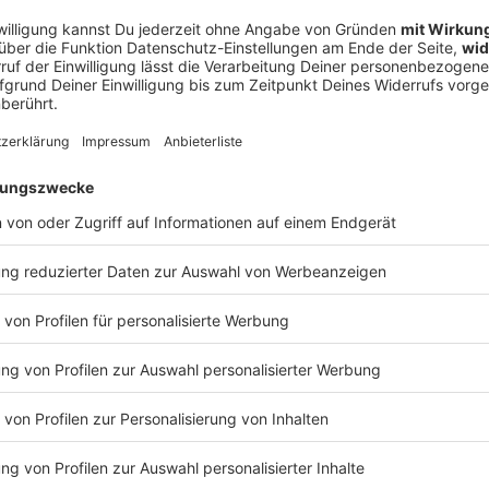
Den SPIEGEL-WhatsApp-Kanal finden Sie hier.
ollte er weiter nach Syrien, um sich dem »Islamischen Staat« anz
EGEL Shop. Alle Newsletter vom SPIEGEL finden Sie hier. Hier geht es zur
en libanesischen Behörden festgenommen und zu drei Monaten Ha
alten? Registrieren Sie sich bei SPIEGEL
das Berliner Landeskriminalamt als Gefährder ein, als jemand
Perspektiven. Informationen zu unserer Datenschutzerklärung.
n Syrien kaum noch etwas gemein mit der Terrormacht ein Jahrze
eine Marke als eine klassische Terrororganisation? Host Juan M
ze Macht«. +++ Alle Infos zu unseren Werbepartnern finden Sie hier.
te verantwortlich. +++ Mehr Hintergründe zum Thema erhalten Sie mit
e Angebot. Alle
echsel in Gaza: Wer ist der Mann, der die Hamas jetzt fü
 Alle
hat die Terrororganisation Hamas einen neuen Chef gewählt: K
n SPIEGEL mitgestalten?
 Gaza-Stadt, Professor für islamisches Recht, seit der Gründun
Gaza: Wer ist der Mann, der die Hamas jetzt führt?
Registrieren Sie sich bei SPIEGEL Perspektiven. Informationen zu unserer Datenschutzerklär
17 Angehörige hat al-Hayya durch israelische Angriffe verloren
iarden« mit Israel-Korrespondent Thore Schröder über die Folge
t vierzig Jahre nach der Gründung? Wer ist der Mann, der sie j
s mit US-Präsident Donald Trump, der zurzeit kein Interesse an
) Führungswechsel in Gaza: Was will der neue Hamas-Chef Khal
eheimdienst +++ Alle Infos zu unseren Werbepartnern finden Sie hier. Die
st nicht für den Inhalt dieser Seite verantwortlich. +++ Mehr Hintergründe zum Thema
 15:06 / 22min
EGEL+. Entdecken Sie die digitale Welt des SPIEGEL, unter spiegel.de/abonnieren
 Alle SPIEGEL Podcasts finden Sie hier. Den SPIEGEL-WhatsApp-Kanal
sation Hamas einen neuen Chef gewählt: Khalil al-Hayya, Jahr
PIEGEL finden Sie hier. Hier