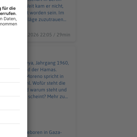
uschließen. Weit kam er nicht,
ft verurteilt worden sein. Im
en, dem Anschläge zuzutrauen
hnt zuvor. Was ist der IS heute?
oreno spricht mit SPIEGEL-
30.07.2026 22:05 / 29min
hrt?
halil al-Hayya, Jahrgang 1960,
g 1987 Mitglied der Hamas.
ung.
. Host Juan Moreno spricht in
n dieser Wahl. Wofür steht die
etzt führt? Und warum steht und
 Gaza zu haben scheint? Mehr zum
il al-Hayya? (S+) Die Mossad-
gang 1960, geboren in Gaza-