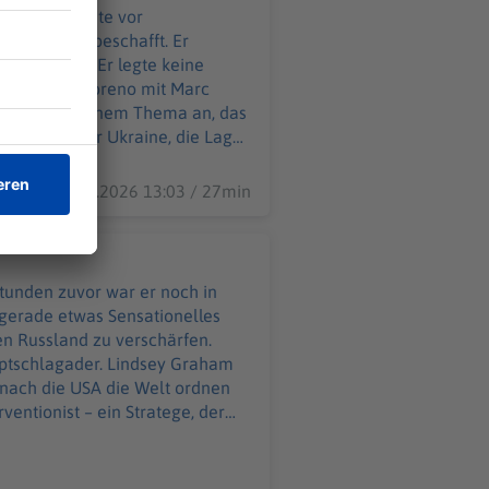
zum
ras und warnte vor
ich China beschafft. Er
nglich sind. Er legte keine
t Host Juan Moreno mit Marc
hnet jetzt einem Thema an, das
istrieren Sie sich bei SPIEGEL Perspektiven. Informationen zu unserer Datenschutzerklärung.
 Krieg in der Ukraine, die Lage
interessiere Trump nicht. Mehr
mwahlen anzuzweifeln +++
22.07.2026 13:03 / 27min
tunden zuvor war er noch in
 gerade etwas Sensationelles
en Russland zu verschärfen.
ptschlagader. Lindsey Graham
onach die USA die Welt ordnen
ventionist – ein Stratege, der
 der Welt ausweiten wollte. In
von Rohr, dem Leiter des
kanischen Außenpolitik, die