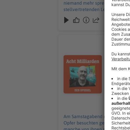
niemand mehr sprechen. In dies
stellvertretenden Leiterin des 
erschienen. +++ Alle Infos zu unseren Werbepartnern finden Sie hier. Die SPIEGEL-Gruppe ist nicht für den Inhalt dieser Seite
verantwortlich. +++ Mehr Hintergründe zum Thema erhalten Sie mit SPIEGEL+. Entdecken Sie die digitale Welt des SPIEGEL,
unter spiegel.de/abonnieren finden Sie das passende Angebot. 
Kanal finden Sie hier. Hier geht es zu unserem SPIEGEL Shop. Alle Newsletter vom SPIEGEL finden Sie hier. Hier geht es zur
SPIEGEL Akademie. Sie möchten den SPIEGEL mitgestalten? Registrieren Sie sich bei SPIEGEL Perspektiven. Informationen zu
CSD-Ansch
unserer Datenschutzerklärung.
Am Samstag
Tiergarten,
Audiotitel - CSD-Anschlag: Warum
Polen und 
Libanon ger
weiter nach
soll er vo
Im vergang
Anschläge 
Terrormacht
30.07.2026
klassische
Autor von »Die schwarze Macht«. 
Am Samstagabend raste Abdul Ba
Gruppe ist nicht fü
Opfer besuchten gerade den Chri
Sie mit SPIEGEL+. Entdecke
manche von ihnen schwer. Im Mai