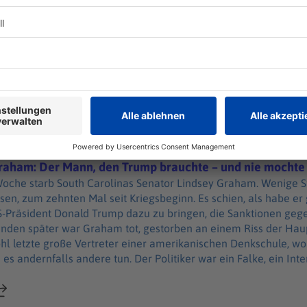
EL-Gruppe ist nicht für den Inhalt dieser Seite verantwortlich. +++ Mehr Hintergründe 
US-Präsident Donald Trump zur besten Sendezeit vor die Kame
Sie mit SPIEGEL+. Entdecken Sie die digitale Welt des SPIEGEL, unter
im Wahlsystem der USA. 220 Millionen Wählerdatensätze habe s
ren finden Sie das passende Angebot. Alle SPIEGEL Podcasts finden Sie hier. Den
ngem bekannt ist. Und dass viele dieser Daten ohnehin frei zugä
den Sie hier. Hier geht es zu unserem SPIEGEL Shop. Alle Newsletter vom
hte Stimmen vor. In dieser Folge von »Trumps Amerika« sprich
EGEL Akademie. Sie möchten den SPIEGEL mitgestalten?
in New York, über die Frage: Warum nimmt sich Trump ausgerec
Reg
roblem ansehen? Es gäbe genug anderes – den Krieg in Iran, den
it der Wahlen, sagt Pitzke, habe das alles nichts zu tun, diese 
ion: Mit dieser Rede legt Trump den Grundstein, um die Midter
r den Inhalt dieser Seite verantwortlich.
 Podcasts finden Sie hier. Den SPIEGEL-WhatsApp-Kanal
raham: Der Mann, den Trump brauchte – und nie mochte
Woche starb South Carolinas Senator Lindsey Graham. Wenige S
sen, zum zehnten Mal seit Kriegsbeginn. Es schien, als habe er
er Mann, den Trump brauchte – und nie mochte
US-Präsident Donald Trump dazu zu bringen, die Sanktionen geg
nden später war Graham tot, gestorben an einem Riss der Hau
hl letzte große Vertreter einer amerikanischen Denkschule, w
es andernfalls andere tun. Der Politiker war ein Falke, ein Inter
it Verbündeten und oft mit langem Atem die Macht der USA in
ge von »Acht Milliarden« spricht Host Juan Moreno mit Mathieu 
slandsressorts, über Lindsey Graham und das Ende einer ameri