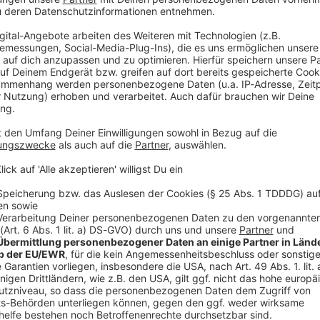
er Folge von »Acht Milliarden« spricht Host Juan Moreno mit M
Hauptstadtbüros des SPIEGEL. Diese Wiederholungsfolge ist urs
Alle SPIEGEL Podcasts finden Sie hier. Den SPIEGEL-WhatsApp-
lag: Warum der Attentäter den IS verehrte und was der IS
abend raste Abdul Ballout mit einem Van gezielt in eine Me
 einige seiner Opfer besuchten gerade den Christopher Street D
 der Attentäter den IS verehrte und was der IS heute ist
verletzte mehr als 30 Menschen, manche von ihnen schwer. Im M
eist sein, wie die Generalstaatsanwaltschaft in Berlin mitteilte. 
 Syrien, um sich dem »Islamischen Staat« anzuschließen. Weit k
n den libanesischen Behörden festgenommen und zu drei Monate
enen Januar stufte ihn das Berliner Landeskriminalamt als Ge
zuzutrauen sind. Schon 2025 hatte der IS in Syrien kaum noch 
 ein Jahrzehnt zuvor. Was ist der IS heute? Warum ist er mittl
 22:05 / 29min
 Terrororganisation? Host Juan Moreno spricht mit SPIEGEL-Ausl
+++ Alle Infos zu unseren Werbepartnern finden Sie hier. Die SPIEGEL-
llout mit einem Van gezielt in eine Menschenmenge im Berline
r den Inhalt dieser Seite verantwortlich. +++ Mehr Hintergründe zum Thema erhalten
stopher Street Day. Er tötete eine Frau aus Polen und verletz
n Sie die digitale Welt des SPIEGEL, unter spiegel.de/abonnieren finden Sie das
 2025 soll Ballout in den Libanon gereist sein, wie die General