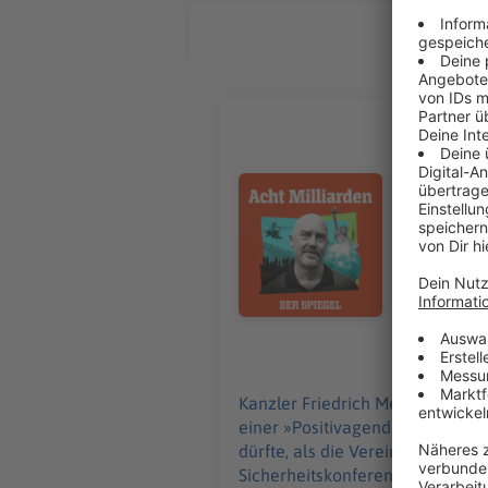
ALLE FOL
Friedrich
Kanzler Fri
Wahlkampf 
Audiotitel - Friedrich Merz: Das
obwohl dem
Produkte a
bemerkensw
niemand me
Kormbaki, 
ursprünglich am 23. Feb
Die SPIEGEL-Gru
06.08.2026
Thema erhalten 
spiegel.de/abonnie
Kanzler Friedrich Merz galt lan
SPIEGEL-WhatsApp-Kanal fin
einer »Positivagenda« mit den 
SPIEGEL finden Sie hier. Hier geht es zur SPI
dürfte, als die Vereinigten Sta
Sicherheitskonferenz eine beme