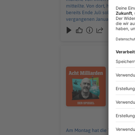
passende Angebot. Alle SPIEGEL Podcasts finden Sie hier. 
mitteilte. Von dort, heißt es, w
Hier geht es zu unserem SPI
bereits Ende Juli soll er von d
SPIEGEL Akademie. Sie möchten den SPIEGEL mitgest
vergangenen Januar stufte ihn 
sind. Schon 2025 hatte der IS i
Warum ist er mittlerweile mehr 
Auslandsreporter Christoph Reuter, Autor von »Die schwar
Die SPIEGEL-Gruppe ist nicht für den Inhalt dieser Sei
SPIEGEL+. Entdecken Sie die digitale Welt des SPIEGEL, unter spiegel.de/abonnieren finden Sie das passend
Führungsw
SPIEGEL Podcasts finden Sie hier. Den SPIEGEL-WhatsApp-Kanal finden Sie hier. Hier geht es zu unserem SPIEGEL Shop.
Am Montag 
Newsletter vom SPIEGEL finden Sie hier. Hier geht es zur SPIEGEL Akademie. Sie möchten de
geboren in
Audiotitel - Führungswechsel in 
Insgesamt 
»Acht Mill
Hamas, fas
fällt alle
Thema: (S+
Akte: Einblicke in Israels G
SPIEGEL-Gruppe i
24.07.2026
erhalten Sie mit SPI
finden Sie das passende Angebot.
Am Montag hat die Terrororgani
finden Sie hier. Hier geht es zu unserem SPIEGEL Shop. Alle Newsletter vom S