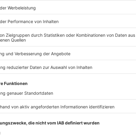
s Recht, seit der Gründung 1987 Mitglied der Hamas. Insgesamt
öchten den SPIEGEL mitgestalten? Registrieren Sie sich bei SPIEGEL
oren. Host Juan Moreno spricht in »Acht Milliarden« mit Israel-
Perspektiven. Informationen zu unserer Datenschutzerklärung.
ür steht die Hamas, fast vierzig Jahre nach der Gründung? Wer 
t alles mit US-Präsident Donald Trump, der zurzeit kein Interes
echsel in Gaza: Was will der neue Hamas-Chef Khalil al-Hayy
für den
digitale
inden Sie das passende Angebot. Alle SPIEGEL Podcasts finden Sie hier. Den
om SPIEGEL finden Sie hier.
L Perspektiven.
ump: Was steckt hinter Trumps Wahlbetrugsvorwürfen?
n zu unserer Datenschutzerklärung.
gangenen Woche trat US-Präsident Donald Trump zur besten Se
 schockierenden Schwachstellen im Wahlsystem der USA. 220 
 steckt hinter Trumps Wahlbetrugsvorwürfen?
hina beschafft. Er erwähnte nicht, dass das seit Langem bekannt
in frei zugänglich sind. Er legte keine Beweise für tatsächlich
ge von »Trumps Amerika« spricht Host Juan Moreno mit Marc Pi
über die Frage: Warum nimmt sich Trump ausgerechnet jetzt e
 nicht als Problem ansehen? Es gäbe genug anderes – den Krieg 
e Lage im Nahen Osten. Mit der Sicherheit der Wahlen, sagt Pitz
ressiere Trump nicht. Mehr zum Thema:(S+) Rede an die Nation:
 13:03 / 27min
dtermwahlen anzuzweifeln +++ Alle Infos zu unseren Werbepartnern finden Sie