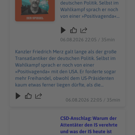
deutschen Politik. Selbst im
Wahlkampf sprach er noch
von einer »Positivagenda«
mit den USA. Er forderte
sogar mehr Freihandel,
obwohl dem US-
06.08.2026 22:05 / 35min
Präsidenten kaum etwas
ferner liegen dürfte, als die
Kanzler Friedrich Merz galt lange als der große
Vereinigten Staaten weiter
Transatlantiker der deutschen Politik. Selbst im
für Produkte aus
Wahlkampf sprach er noch von einer
Deutschland zu öffnen. Nun
»Positivagenda« mit den USA. Er forderte sogar
hat Merz auf der Münchner
mehr Freihandel, obwohl dem US-Präsidenten
Sicherheitskonferenz eine
kaum etwas ferner liegen dürfte, als die
bemerkenswerte Rede
Vereinigten Staaten weiter für Produkte aus
gehalten. Von einem
Deutschland zu öffnen. Nun hat Merz auf der
06.08.2026 22:05 / 35min
bedingungslosen
Münchner Sicherheitskonferenz eine
Transatlantiker Merz dürfte
bemerkenswerte Rede gehalten. Von einem
vorerst niemand mehr
bedingungslosen Transatlantiker Merz dürfte
CSD-Anschlag: Warum der
sprechen. In dieser Folge
vorerst niemand mehr sprechen. In dieser Folge
Attentäter den IS verehrte
von »Acht Milliarden«
von »Acht Milliarden« spricht Host Juan Moreno
und was der IS heute ist