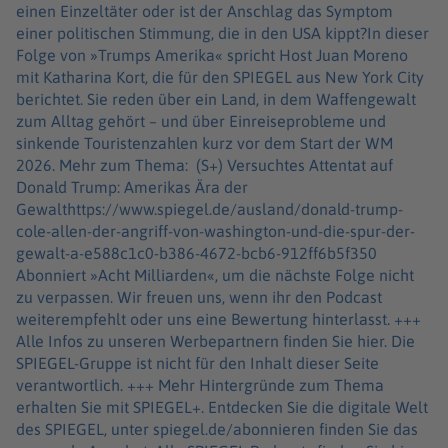
einen Einzeltäter oder ist der Anschlag das Symptom
einer politischen Stimmung, die in den USA kippt?In dieser
Folge von »Trumps Amerika« spricht Host Juan Moreno
mit Katharina Kort, die für den SPIEGEL aus New York City
berichtet. Sie reden über ein Land, in dem Waffengewalt
zum Alltag gehört – und über Einreiseprobleme und
sinkende Touristenzahlen kurz vor dem Start der WM
2026. Mehr zum Thema: (S+) Versuchtes Attentat auf
Donald Trump: Amerikas Ära der
Gewalthttps://www.spiegel.de/ausland/donald-trump-
cole-allen-der-angriff-von-washington-und-die-spur-der-
gewalt-a-e588c1c0-b386-4672-bcb6-912ff6b5f350
Abonniert »Acht Milliarden«, um die nächste Folge nicht
zu verpassen. Wir freuen uns, wenn ihr den Podcast
weiterempfehlt oder uns eine Bewertung hinterlasst. +++
Alle Infos zu unseren Werbepartnern finden Sie hier. Die
SPIEGEL-Gruppe ist nicht für den Inhalt dieser Seite
verantwortlich. +++ Mehr Hintergründe zum Thema
erhalten Sie mit SPIEGEL+. Entdecken Sie die digitale Welt
des SPIEGEL, unter spiegel.de/abonnieren finden Sie das