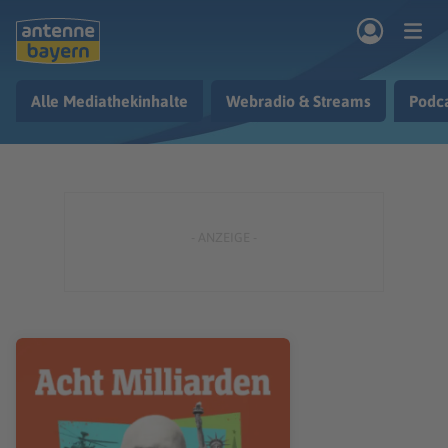
Zum Hauptinhalt springen
Alle Mediathekinhalte
Webradio & Streams
Podc
rogramm
Musik & Radio
Podcasts
Nachrichten
Ratgeber
Kontakt