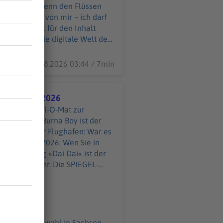
t Baggern, wenn den Flüssen
 dieses Bild von mir – ich darf
07.08.2026 03:44 / 7min
 Sommerhit 2026
zig. Der Wahl-O-Mat zur
hakira und Burna Boy ist der
 am Leipziger Flughafen: War es
andtagswahl 2026: Wen Sie in
all-WM-Song »Dai Dai« ist der
zur Landtagswahl in Sachsen-