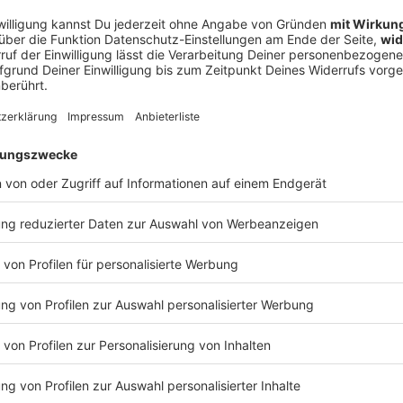
le Infos zu unseren Werbepartnern finden Sie hier. Die
antwortlich. +++ Mehr Hintergründe zum Thema erhalten Sie mit
e Angebot. Alle
 Alle
n SPIEGEL mitgestalten?
Registrieren Sie sich bei SPIEGEL Perspektiven. Informationen zu unserer Datenschutzerklär
Drohnenabwehr in Deutschland, zu wenig Wasser in Flü
g
ds Abwehr gegen Drohnen schwächelt. Lkw sollen auch sonntag
bwehr in Deutschland, zu wenig Wasser in Flüssen, Depressio
tiker spricht offen über Druck und Depression. Das ist die Lag
m Nachlesen: Mehr Hintergründe: Generalbundesanwalt überni
f-Drohne Mehr Hintergründe: Hilft Baggern, wenn den Flüssen 
hier: »Als Mann und als migrantischer Politiker hatte ich dieses 
ier. Die SPIEGEL-Gruppe ist nicht für
ntwortlich. +++ Mehr Hintergründe zum Thema erhalten Sie mit SPIEGEL+.
GEL, unter spiegel.de/abonnieren finden Sie das passende
 03:44 / 7min
er vom SPIEGEL finden Sie hier. Hier geht es zur SPIEGEL
nen schwächelt. Lkw sollen auch sonntags fahren dürfen. Ein G
Informationen zu unserer Datenschutzerklärung.
ist die Lage am Freitagmorgen. Hier die Artikel zum Nachlese