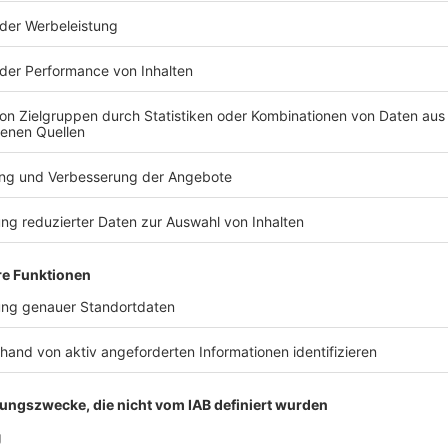
 Ermittlungen zu Sprengstoff-Drohne Mehr Hintergründe: Hilf
hichte hier: »Als Mann und als migrantischer Politiker hatte ich
assende Angebot. Alle SPIEGEL Podcasts finden Sie hier. Den SPIEGEL-
t
n zu unserer Datenschutzerklärung.
 Leipziger Flughafen, Wahl-O-Mat für Sachsen-Anhalt,
olitiker fordern mehr Klarheit nach dem Drohnenfund von Leip
hl in Sachsen-Anhalt wurde veröffentlicht. Und »Dai Dai« von S
er Flughafen, Wahl-O-Mat für Sachsen-Anhalt, Sommerhit 2026
 Sommerhit des Jahres. Die Artikel zum Nachlesen: Bombenfund
Der Innenminister hält sich auffällig zurück Wahl-O-Mat zur L
halt wählen wollen Mehr als 60 Millionen Mal gestreamt: Fußb
 Alle Infos zu unseren Werbepartnern finden Sie hier. Die SPIEGEL-
r den Inhalt dieser Seite verantwortlich. +++ Mehr Hintergründe zum Thema erhalten
n Sie die digitale Welt des SPIEGEL, unter spiegel.de/abonnieren finden Sie das
Den SPIEGEL-WhatsApp-Kanal finden Sie hier.
 16:05 / 5min
EGEL Shop. Alle Newsletter vom SPIEGEL finden Sie hier. Hier geht es zur
alten? Registrieren Sie sich bei SPIEGEL
r Klarheit nach dem Drohnenfund von Leipzig. Der Wahl-O-Mat 