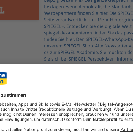
Leipzig bekannt ist Das ganze Gespräch hie
beklagen, wenn demokratische Standards erodieren« +++ Alle
Werbepartnern finden Sie hier. Die SPIEGEL-Gruppe ist nicht für den Inhalt dieser
Seite verantwortlich. +++ Mehr Hintergründe zum Thema erhalten Sie mit
SPIEGEL+. Entdecken Sie die digitale Welt des SPIEGEL, unter
spiegel.de/abonnieren finden Sie das passende Angebot. 
finden Sie hier. Den SPIEGEL-WhatsApp-Kanal finden Sie hier. Hier geht es zu
unserem SPIEGEL Shop. Alle Newsletter vom SPIEGEL finden Sie hier. Hier geht
es zur SPIEGEL Akademie. Sie möchten den SPIEGEL mitgestalten? Registrieren
Sie sich bei SPIEGEL Perspektiven. Informationen zu unserer
Datenschutzerklärung.
Inhalt teilen:
GEN
ANDER