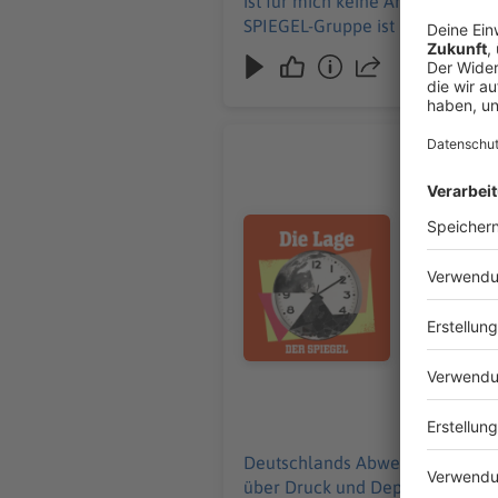
ist für mich keine Arbeit«, sagt Österreichs Bundeskanzler +++ Al
SPIEGEL-Gruppe ist nicht für den Inhalt dieser Seite ver
SPIEGEL+. Entdecken Sie die digitale Welt des SPIEGEL, unter spiegel.de/abonnieren finden Sie das passend
SPIEGEL Podcasts finden Sie hier. Den SPIEGEL-WhatsApp-Kanal finden Sie hier. Hier geht es zu unserem SPIEGEL Shop.
Newsletter vom SPIEGEL finden Sie hier. Hier geht es zur SPIEGEL Akademie. Sie möchten de
Schwache 
Bundesta
Deutschlan
Audiotitel - Schwache Drohnena
Grünenpoli
Artikel zu
Sprengstof
Geschichte 
verletzlich sein« +++ Alle Infos zu unseren Werbepartnern finden Sie h
den Inhalt dieser Seite vera
Entdecken Sie die digitale Welt des SPIE
Angebot. Alle SPIEGEL Podcasts finden Sie hier. Den SPIEGEL-WhatsApp-Kanal finden Sie hier. Hier geht es
07.08.2026
zu unserem SPIEGEL Shop. Alle Newslett
Akademie. Sie möchten den SPIEGEL mitgestalten? Registrieren Sie sich bei SPIEGEL Perspektiven.
Deutschlands Abwehr gegen Droh
über Druck und Depression. Das 