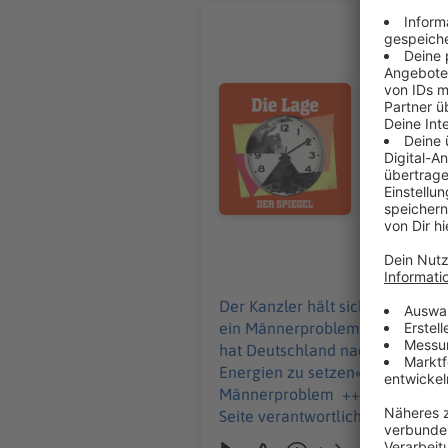
Kanzler b
Linkspart
Der Kanzle
Audiotitel - Kanzler bleibt nac
Die Linke 
Artikeln: 
Mehr Hinter
gefährden 
Männerproblem +++ Alle Infos zu unseren Werbepartnern finden Sie h
den Inhalt dieser Seite vera
Entdecken Sie die digitale Welt des SPIE
Angebot. Alle SPIEGEL Podcasts finden Sie hier. Den SPIEGEL-WhatsApp-Kanal finden Sie hier. Hier geht es
08.08.2026
zu unserem SPIEGEL Shop. Alle Newslett
Akademie. Sie möchten den SPIEGEL mitgestalten? Registrieren Sie sich bei SPIEGEL Perspektiven.
Der Kanzler hält sich nach dem 
ein Männerproblem. Das ist die
hat Deutschland nach dem Drohnen
Energien zu setzen« / »Sie gefä
Männerproblem +++ Alle Infos zu unseren Werbepartnern finden Sie hier. Die SPIEGEL-Gruppe ist nicht für den Inhalt dieser
Seite verantwortlich. +++ Mehr Hintergründe zum Thema erhalten Sie mit SPIEGEL+. Entdecken Sie die digitale Welt des
SPIEGEL, unter spiegel.de/abonnieren finden Sie das p