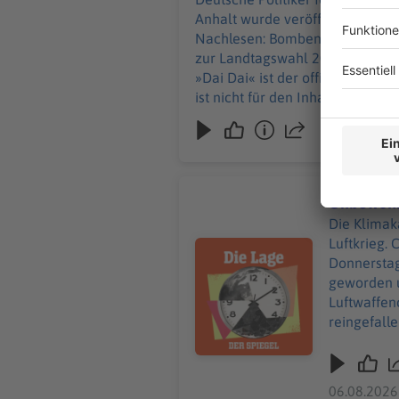
Anhalt wurde veröffentlicht. Und
Nachlesen: Bombenfund am Leipz
zur Landtagswahl 2026: Wen Sie
»Dai Dai« ist der offizielle Sommerhit des Jahres +++ Alle Infos zu unseren Werbep
ist nicht für den Inhalt dieser Seite verantwortlich. +++ Mehr Hintergründe zu
Sie die digitale Welt des SPIEGEL, unter spiegel.de/abonnieren finden Sie das passende Angebot. Alle SPIEGEL Podcasts finden
Sie hier. Den SPIEGEL-WhatsApp-Kanal finden Sie hier. Hier geht es zu unserem SPIEGEL Shop. Alle Newsletter vom SPIEGEL
finden Sie hier. Hier geht es zur SPIEGEL Akademie. Sie möchten den SPIEGEL mitgestalten? Registrieren Sie sich bei SPIEGEL
Unbewohnb
Die Klimak
Luftkrieg. 
Audiotitel - Unbewohnbare Erde,
Donnerstag
geworden u
Luftwaffenc
reingefallen« +++ Alle Infos zu unseren Werbepartnern finden Sie hier. Die SPIEGEL
den Inhalt dieser Seite vera
Entdecken Sie die digitale Welt des SPIE
Angebot. Alle SPIEGEL Podcasts finden Sie hier. Den SPIEGEL-WhatsApp-Kanal finden Sie hier. Hier geht es
06.08.2026