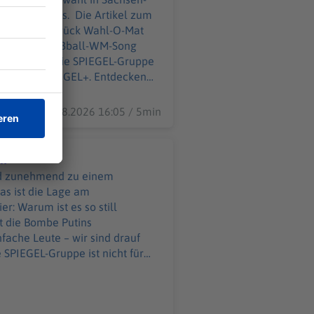
hit des Jahres. Die Artikel zum
 auffällig zurück Wahl-O-Mat
gestreamt: Fußball-WM-Song
06.08.2026 16:05 / 5min
en
ird zunehmend zu einem
as ist die Lage am
: Warum ist es so still
 die Bombe Putins
fache Leute – wir sind drauf