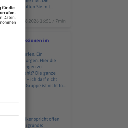
07.08.2026 16:51 / 7min
ung.
ssen, Depressionen im
s fahren dürfen. Ein
nen im Bundestag
e am Freitagmorgen. Hier die
mmt Ermittlungen zu
das Wasser fehlt? Die ganze
Bild von mir – ich darf nicht
rünenpolitiker spricht offen
n: Mehr Hintergründe: