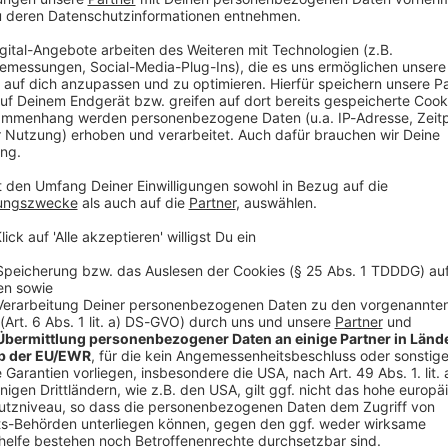
t
n zu unserer Datenschutzerklärung.
lüsse trocknen aus, Klimaaktivistin Neubauer und CDU-Ma
erreichs Kanzler entschuldigt sich
aufnahmen zeigen, wie sehr Europas Flüsse austrocknen. Österr
cknen aus, Klimaaktivistin Neubauer und CDU-Mann Müller streite
Und: Klimaaktivistin Neubauer und CDU-Mann Müller streiten und
eitagabend. Hier die Artikel zum Nachlesen: Vorher-nachher-Ve
SPIEGEL-Solutions: »Es ist schlicht unbezahlbar, weiter auf foss
mit Ihrer Agenda die Demokratie« Christian Stocker: »Kinderbet
undeskanzler +++ Alle Infos zu unseren Werbepartnern finden Sie hier. Die
st nicht für den Inhalt dieser Seite verantwortlich. +++ Mehr Hintergründe zum Thema
EGEL+. Entdecken Sie die digitale Welt des SPIEGEL, unter spiegel.de/abonnieren
 Alle SPIEGEL Podcasts finden Sie hier. Den SPIEGEL-WhatsApp-Kanal
 16:51 / 7min
PIEGEL finden Sie hier. Hier
öchten den SPIEGEL mitgestalten? Registrieren Sie sich bei SPIEGEL
 sehr Europas Flüsse austrocknen. Österreichs Regierungschef 
Perspektiven. Informationen zu unserer Datenschutzerklärung.
U-Mann Müller streiten und nähern sich an. Das ist die Lage am
ergleich: So trocknen Europas Flüsse aus SPIEGEL-Solutions: »
setzen« / »Sie gefährden mit Ihrer Agenda die Demokratie« Chri