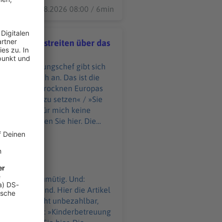
08.08.2026 08:00 / 6min
nn Müller streiten über das
eichs Regierungschef gibt sich
n über das Klima, Österreichs Kanzler entschuldigt sich
 nähern sich an. Das ist die
rgleich: So trocknen Europas
ile Energien zu setzen« / »Sie
reuung ist für mich keine
gibt sich reumütig. Und:
 Freitagabend. Hier die Artikel
Es ist schlicht unbezahlbar,
stian Stocker: »Kinderbetreuung