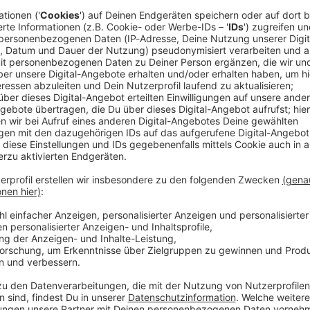
leibt nach Drohnenvorfall im Hintergrund, Hitze kommt
ei
r hält sich nach dem Drohnenvorfall von Leipzig im Hintergrund
h Drohnenvorfall im Hintergrund, Hitze kommt zurück, Männerpr
hat im Osten ein Männerproblem. Das ist die Lage am Samstagm
Mehr Hintergründe hier: Diese Optionen hat Deutschland nach d
gründe hier: »Es ist schlicht unbezahlbar, weiter auf fossile En
mit Ihrer Agenda die Demokratie« Die ganze Geschichte gibt es
ier. Die SPIEGEL-Gruppe ist nicht für
ntwortlich. +++ Mehr Hintergründe zum Thema erhalten Sie mit SPIEGEL+.
GEL, unter spiegel.de/abonnieren finden Sie das passende
 08:00 / 6min
er vom SPIEGEL finden Sie hier. Hier geht es zur SPIEGEL
Drohnenvorfall von Leipzig im Hintergrund. Die Hitze kehrt zur
Informationen zu unserer Datenschutzerklärung.
 Lage am Samstagmorgen. Hier geht´s zu den Artikeln: Mehr Hin
vorfall in Leipzig Mehr Hintergründe hier: »Es ist schlicht un
hrden mit Ihrer Agenda die Demokratie« Die ganze Geschichte g
assende Angebot. Alle SPIEGEL Podcasts finden Sie hier. Den SPIEGEL-