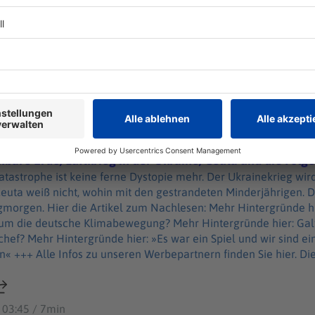
Perspektiven. Informationen zu unserer Datenschutzerklärung.
 »Dai Dai« von Shakira und Burna Boy ist der offizielle Sommer
iger Flughafen: War es Russland? Der Innenminister hält sich
 in Sachsen-Anhalt wählen wollen Mehr als 60 Millionen Mal 
artnern finden Sie hier. Die SPIEGEL-Gruppe
m Thema erhalten Sie mit SPIEGEL+. Entdecken
Perspektiven. Informationen zu unserer Datenschutzerklärung.
are Erde, Luftkrieg in der Ukraine, Ceuta und die Folg
atastrophe ist keine ferne Dystopie mehr. Der Ukrainekrieg w
Ceuta weiß nicht, wohin mit den gestrandeten Minderjährigen. D
 Luftkrieg in der Ukraine, Ceuta und die Folgen
morgen. Hier die Artikel zum Nachlesen: Mehr Hintergründe hier
m die deutsche Klimabewegung? Mehr Hintergründe hier: Galt
hef? Mehr Hintergründe hier: »Es war ein Spiel und wir sind ein
-Gruppe ist nicht für
ntwortlich. +++ Mehr Hintergründe zum Thema erhalten Sie mit SPIEGEL+.
GEL, unter spiegel.de/abonnieren finden Sie das passende
 03:45 / 7min