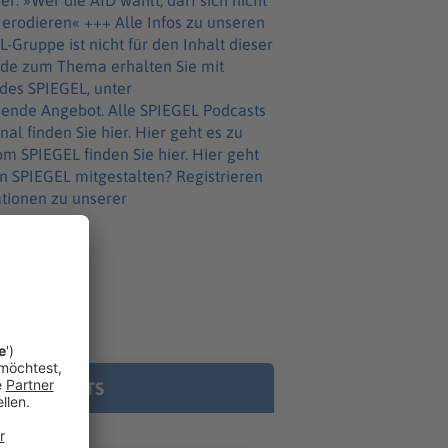
r: »Wer die AfD wählt, darf sich nicht
 Infos zu unseren
Alle SPIEGEL Podcasts
E PODCASTS