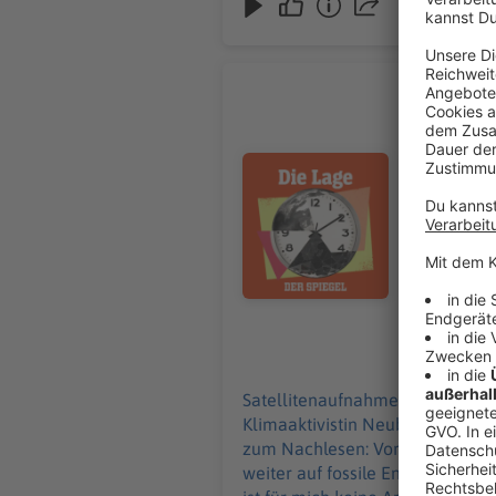
WhatsApp-Kanal finden Sie hier. Hier geht es zu unserem SPIEGEL Shop. Alle Newsletter vom SPIEGEL finden Sie hier. Hier geh
es zur SPIEGEL Akademie. Sie möchten den SPIEGEL mitgestalten? Registrieren Sie sich bei SPIEGEL Perspektiven.
Informatione
Europas F
Klima, Öst
Satelliten
Audiotitel - Europas Flüsse tro
reumütig. 
Lage am Fr
Flüsse aus 
gefährden 
Arbeit«, sagt Österreichs B
SPIEGEL-Gruppe i
erhalten Sie mit SPI
finden Sie das passende Angebot.
07.08.2026
finden Sie hier. Hier geht es zu unserem SPIEGEL Shop. Alle Newsletter vom S
geht es zur SPIEGEL Akademie. Sie m
Satellitenaufnahmen zeigen, wie
Klimaaktivistin Neubauer und CD
zum Nachlesen: Vorher-nachher-V
weiter auf fossile Energien zu 