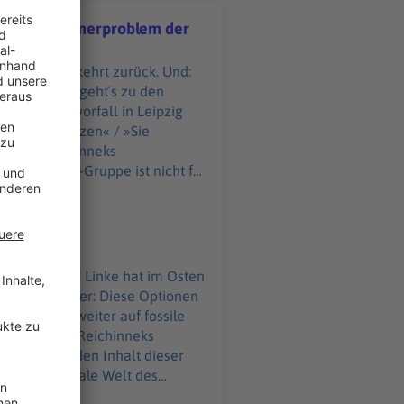
 zurück, Männerproblem der
. Die Hitze kehrt zurück. Und:
oblem der Linkspartei
orgen. Hier geht´s zu den
em Drohnenvorfall in Leipzig
ergien zu setzen« / »Sie
 hier: Reichinneks
ück. Und: Die Linke hat im Osten
tergründe hier: Diese Optionen
bezahlbar, weiter auf fossile
ibt es hier: Reichinneks