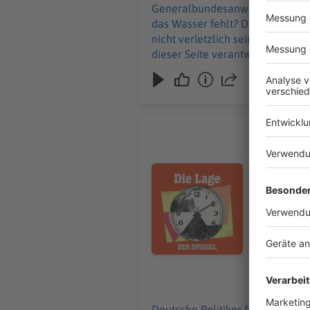
Generalbundesanwalt übernimmt
das Wasser fehlt? Die ganze Gesc
nicht verletzlich sein« +++ Alle Infos zu unseren Werbepartnern finden Sie hier. Die SPIEGEL-Gruppe ist nicht für den Inhalt
dieser Seite verantwortlich. +++ Mehr Hintergründe zum Thema erhalten Sie mit SPIEGEL+. Entdecken Sie die digitale Welt des
SPIEGEL, unter spiegel.de/abonnieren finden Sie das p
WhatsApp-Kanal finden Sie hier. Hier geht es zu unserem SPIEGEL Shop. Alle Newsletter vom SPIEGEL finden Sie hier. Hier geh
es zur SPIEGEL Akademie. Sie möchten den SPIEGEL mitgestalten? Registrieren Sie sich bei SPIEGEL Perspektiven.
Informatione
Drohne am
Deutsche P
Landtagswa
Audiotitel - Drohne am Leipzig
offizielle
Russland? 
Sachsen-An
offizielle Sommerhit des Jahres +++
Gruppe ist nicht fü
Sie mit SPIEGEL+. Entdecke
passende Angebot. Alle SPIEGEL Podcasts finden Sie hier. 
06.08.2026
Hier geht es zu unserem SPI
SPIEGEL Akademie. Sie möchten den SPIEGEL mitgest
Deutsche Politiker fordern meh