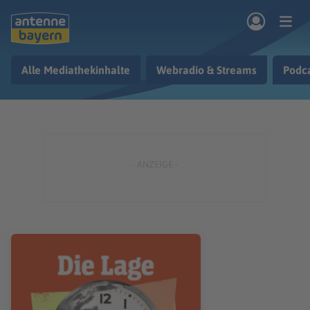
Zum Hauptinhalt springen
Alle Mediathekinhalte
Webradio & Streams
Podc
rogramm
Musik & Radio
Podcasts
Nachrichten
Ratgeber
Kontakt