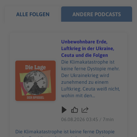
ALLE FOLGEN
ANDERE PODCASTS
Unbewohnbare Erde,
Luftkrieg in der Ukraine,
Ceuta und die Folgen
Die Klimakatastrophe ist
Audiotitel - Unbewohnbare Erde, Luftkrieg in der Ukrain
keine ferne Dystopie mehr.
Der Ukrainekrieg wird
zunehmend zu einem
Luftkrieg. Ceuta weiß nicht,
wohin mit den
gestrandeten
Minderjährigen. Das ist die
Lage am
06.08.2026 03:45 / 7min
Donnerstagmorgen. Hier
die Artikel zum Nachlesen:
Die Klimakatastrophe ist keine ferne Dystopie
Mehr Hintergründe hier: