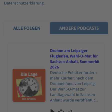
Datenschutzerklärung.
ALLE FOLGEN
ANDERE PODCASTS
Drohne am Leipziger
Flughafen, Wahl-O-Mat für
Sachsen-Anhalt, Sommerhit
2026
Audiotitel - Drohne am Leipziger Flughafen, Wahl-O-Ma
Deutsche Politiker fordern
mehr Klarheit nach dem
Drohnenfund von Leipzig.
Der Wahl-O-Mat zur
Landtagswahl in Sachsen-
Anhalt wurde veröffentlicht.
Und »Dai Dai« von Shakira
und Burna Boy ist der