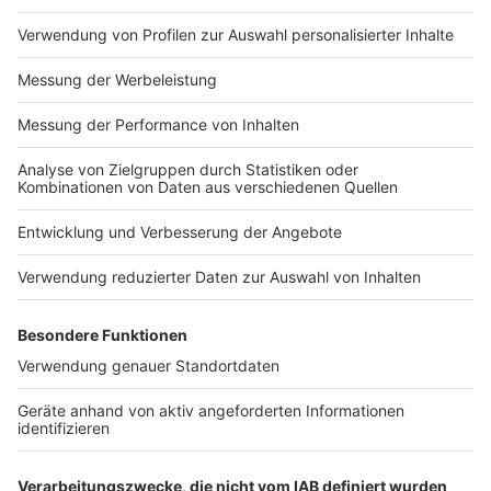
Angebot. Alle SPIEGEL
Newsletter vom SPIEGEL finden Sie hier. Hier
Podcasts finden Sie hier.
geht es zur SPIEGEL Akademie. Sie möchten den
Den SPIEGEL-WhatsApp-
SPIEGEL mitgestalten? Registrieren Sie sich bei
Kanal finden Sie hier. Hier
SPIEGEL Perspektiven. Informationen zu unserer
geht es zu unserem
Impressum
Newsletter
Datenschutzerklärung.
SPIEGEL Shop. Alle
Nutzungsbedingungen
Newsletter vom SPIEGEL
Kontakt
finden Sie hier. Hier geht es
Jobs
Studio-Hotline
zur SPIEGEL Akademie. Sie
möchten den SPIEGEL
Presse
Verkehrs-Hotline
mitgestalten? Registrieren
Sie sich bei SPIEGEL
Werben
Perspektiven.
Informationen zu unserer
Archiv
Datenschutzerklärung.
ANTENNE BAYERN GROUP
Stiftung ANTENNE BAYERN
hilft