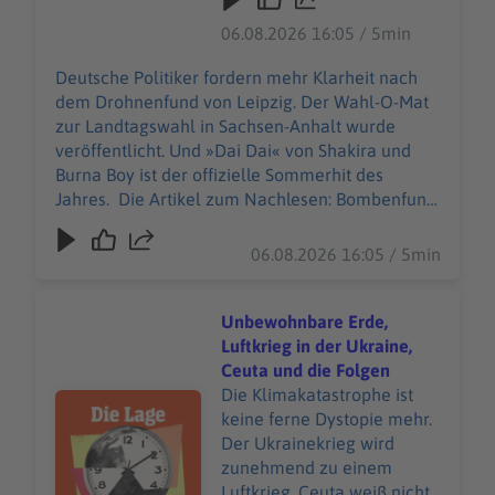
offizielle Sommerhit des
06.08.2026 16:05 / 5min
Jahres. Die Artikel zum
Nachlesen: Bombenfund
Deutsche Politiker fordern mehr Klarheit nach
am Leipziger Flughafen:
dem Drohnenfund von Leipzig. Der Wahl-O-Mat
War es Russland? Der
zur Landtagswahl in Sachsen-Anhalt wurde
Innenminister hält sich
veröffentlicht. Und »Dai Dai« von Shakira und
auffällig zurück Wahl-O-
Burna Boy ist der offizielle Sommerhit des
Mat zur Landtagswahl
Jahres. Die Artikel zum Nachlesen: Bombenfund
2026: Wen Sie in Sachsen-
am Leipziger Flughafen: War es Russland? Der
Anhalt wählen wollen Mehr
Innenminister hält sich auffällig zurück Wahl-O-
06.08.2026 16:05 / 5min
als 60 Millionen Mal
Mat zur Landtagswahl 2026: Wen Sie in Sachsen-
gestreamt: Fußball-WM-
Anhalt wählen wollen Mehr als 60 Millionen Mal
Song »Dai Dai« ist der
gestreamt: Fußball-WM-Song »Dai Dai« ist der
Unbewohnbare Erde,
offizielle Sommerhit des
offizielle Sommerhit des Jahres +++ Alle Infos zu
Luftkrieg in der Ukraine,
Jahres +++ Alle Infos zu
unseren Werbepartnern finden Sie hier. Die
Ceuta und die Folgen
unseren Werbepartnern
SPIEGEL-Gruppe ist nicht für den Inhalt dieser
Die Klimakatastrophe ist
Audiotitel - Unbewohnbare Erde, Luftkrieg in der Ukrain
finden Sie hier. Die SPIEGEL-
Seite verantwortlich. +++ Mehr Hintergründe
keine ferne Dystopie mehr.
Gruppe ist nicht für den
zum Thema erhalten Sie mit SPIEGEL+.
Der Ukrainekrieg wird
Inhalt dieser Seite
Entdecken Sie die digitale Welt des SPIEGEL,
zunehmend zu einem
verantwortlich. +++ Mehr
unter spiegel.de/abonnieren finden Sie das
Luftkrieg. Ceuta weiß nicht,