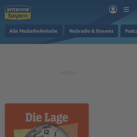
Zum Hauptinhalt springen
Alle Mediathekinhalte
Webradio & Streams
Podc
rogramm
Musik & Radio
Podcasts
Nachrichten
Ratgeber
Kontakt