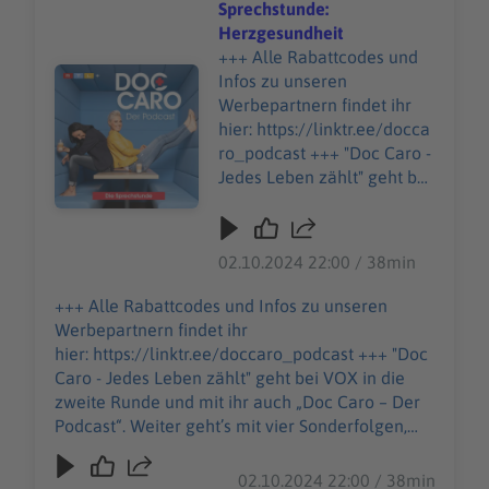
Sprechstunde:
Herzgesundheit
+++ Alle Rabattcodes und
Audiotitel - Sprechstunde: Herzgesundheit
Infos zu unseren
Werbepartnern findet ihr
hier: https://linktr.ee/docca
ro_podcast +++ "Doc Caro -
Jedes Leben zählt" geht bei
VOX in die zweite Runde
und mit ihr auch „Doc Caro
– Der Podcast“. Weiter
02.10.2024 22:00 / 38min
geht’s mit vier
Sonderfolgen, immer
+++ Alle Rabattcodes und Infos zu unseren
wöchentlich am
Werbepartnern findet ihr
Mittwochabend, aufbauend
hier: https://linktr.ee/doccaro_podcast +++ "Doc
auf die Geschehnisse in der
Caro - Jedes Leben zählt" geht bei VOX in die
TV-Doku. In dieser Folge
zweite Runde und mit ihr auch „Doc Caro – Der
spricht sie mit Kerstin über
Podcast“. Weiter geht’s mit vier Sonderfolgen,
die erste Folge und was
immer wöchentlich am Mittwochabend,
dort passiert ist. Aber sie
aufbauend auf die Geschehnisse in der TV-Doku.
02.10.2024 22:00 / 38min