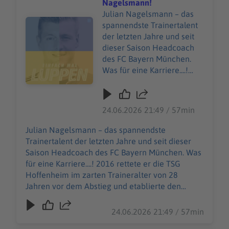
Nagelsmann!
Julian Nagelsmann – das
Audiotitel - Luppen mit ... Julian Nagelsmann!
spannendste Trainertalent
der letzten Jahre und seit
dieser Saison Headcoach
des FC Bayern München.
Was für eine Karriere....!
2016 rettete er die TSG
Hoffenheim im zarten
Traineralter von 28 Jahren
24.06.2026 21:49 / 57min
vor dem Abstieg und
etablierte den Verein im
Julian Nagelsmann – das spannendste
oberen Leistungs-Regal.
Trainertalent der letzten Jahre und seit dieser
Anschließend führte er RB
Saison Headcoach des FC Bayern München. Was
Leipzig ins Halbfinale der
für eine Karriere....! 2016 rettete er die TSG
Champions League. Und
Hoffenheim im zarten Traineralter von 28
jetzt also Bayern! Doch
Jahren vor dem Abstieg und etablierte den
heute muss er sich erstmal
Verein im oberen Leistungs-Regal. Anschließend
den knallharten Fragen der
führte er RB Leipzig ins Halbfinale der
24.06.2026 21:49 / 57min
Brüder Kroos stellen:
Champions League. Und jetzt also Bayern! Doch
Erfolgte der Wechsel zu