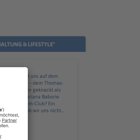
ALTUNG & LIFESTYLE"
belt und mehr geknackt als
ärts-Wunder Ariana Baborie
n: ein Untenrum-Club? Ein
überlegen, ob wir uns nicht
ann das Kind – oder noch
ta-Rabbit-Hole und wilden
. Wir haben auch gratis