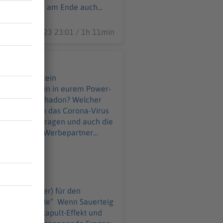
uell ist ganz am Ende auch
e aus Paris! Hier geht
08.11.2023 23:01 / 1h 11min
edingungen (kein
 wir mitten drin in eurem Power-
eschränkt sich das Corona-Virus
normale_Leute
tschreibfehler) für den
te“ Wenn Sauerteig
s ist der Katapult-Effekt und