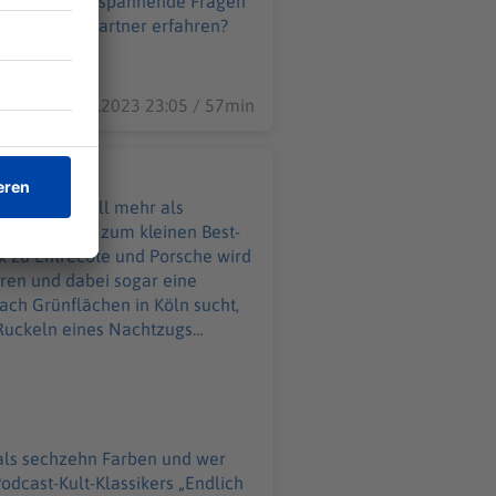
01.11.2023 23:05 / 57min
n NostradaTill mehr als
hren und dabei sogar eine
 Ruckeln eines Nachtzugs
chtest mehr
 als sechzehn Farben und wer