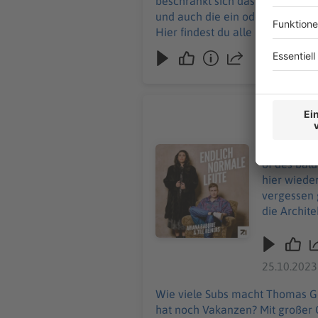
beschränkt sich das Corona-Virus demnächst au
und auch die ein oder andere überraschende Antwort. Gö
Hier findest du alle Infos & Rab
#88 Wiene
Wie viele 
sechzehn Farben und wer
Audiotitel - #88 Wiener-Schmäh-
of des baldigen P
hier wiede
vergessen geglaubte 
die Archit
genießt, auf 
über unsere
https://li
25.10.2023
Wie viele Subs macht Thomas Go
hat noch Vakanzen? Mit großer Geste bitten wir euch herein zum kleinen Best-of des baldigen Podcast-Kult-Klassikers „Endlich