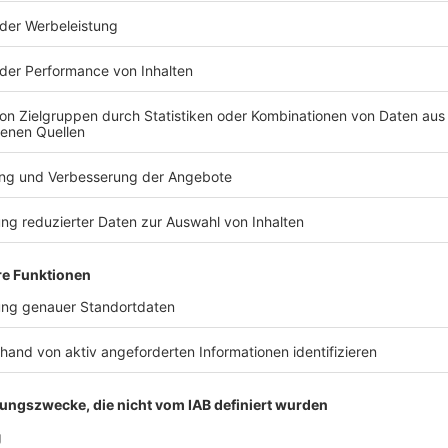
nd ein paar abschließende, warme Worte zum Abschied. Event
teckt. Danke für eure Zeit, fürs Zuhören und mitmachen! Viele Grüß
/comedy/knigge-und-co Du möchtest mehr über unsere Werbepartner
nfos & Rabatte: https://linktr.ee/Endlich_normale_Leute
epter der Whackness
ert ihr Best-of-Untenrum ab, während Till parallel die Ramenb
bfehler) für den sauberen Kulinarius definiert. Und schon sind
r Whackness
Wenn Sauerteig Heroin ist, welcher Teig ist dann Methadon? Welcher
 lebt ausgerechnet in Essen? Was ist der Katapult-Effekt und b
ffnung von Möbelhäusern? Hier gibt es noch mehr spannende Fragen und auch die
erraschende Antwort. Gönnt euch! Du möchtest mehr über unsere Werbepartner
ier findest du alle Infos & Rabatte: https://linktr.ee/Endlich_
 23:05 / 57min
rum ab, während Till parallel die Ramenbedingungen (kein Rech
schon sind wir mitten drin in eurem Power-Podcast „Endlich normale Leu
nn Methadon? Welcher Sternekoch lebt ausgerechnet in Essen? Wa