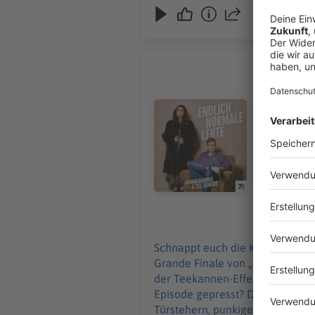
90# Die F
Schnappt e
wir starten in das
Audiotitel - 90# Die Frau von Ro
Till holen 
Niro? Wie v
immer unter dem Play-Button! Auße
ominöse Abdeckstif
Premium-Po
ganz am En
mitmachen! Viele Grüße 
08.11.2023
https://www.zdf.de/comed
findest du 
Schnappt euch die Knabbereien, 
Grande Finale von „Endlich normale Leute“! Glücksfrüchtchen Ariana und Coco Cabana Till
der Teekannen-Effekt? In welche
Episode gepresst? Die Antworten findet ihr wie
Türstehern, punkige Namen, ominöse Abdecksti