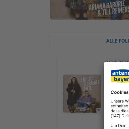
ALLE FOL
MAD CLUB 
Ariana und Bene ha
Player eurer Wahl: h
Audiotitel - MAD CLUB Folge 1: 2
Sabo-Armba
beim Chiro
sagen würde
Basketball
lieber tre
wichtiger 
Strand-Aben
29.11.2024
Luftballons