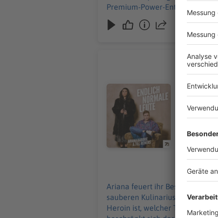
Premium-Power-Entertainment u
noch eine kleine Überraschung vers
es zur Sketch-Sitcom mit Till: https://www.zdf.de
erfahren? Hier findest du alle I
#89 Das Z
Ariana feu
Rechtschrei
Audiotitel - #89 Das Zepter de
Podcast „Endlich normale Leute“ 
Sternekoch
demnächst auf die Erö
ein oder andere üb
erfahren? H
01.11.2023
Ariana feuert ihr Best-of-Unten
sauberen Kulinarius definiert. Und 
Heroin ist, welcher Teig ist da