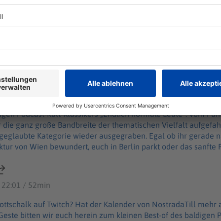
f die Eröffnung von Möbelhäusern? Hier gibt es noch mehr spannende Fragen
nnt euch! Du möchtest mehr über unsere Werbepartner erfahren?
atte: https://linktr.ee/Endlich_normale_Leute
r-Schmäh-Kritik
Subs macht Thomas Gottschalk auf Twitch? Hat der Kalender vo
 hat noch Vakanzen? Mit großer Geste bitten wir euch herein zum kleinen Best-
Kritik
odcast-Kult-Klassikers „Endlich normale Leute“. Vom Punk zu Entrecôte und Porsche wird
r die ganz große Bandbreite der thematischen Vielfalt aufgefa
Kategorie wieder ausgegraben. Egal ob ihr gerade nach Grünflächen in Köln sucht,
ektur von Wien bewundert, euch in Berlin parkt oder das sanfte
die Ohren gibt es Premium Entertainment mit besten Grüßen aus Paris Du mö
 Werbepartner erfahren? Hier findest du alle Infos & Rabatte:
nktr.ee/Endlich_normale_Leute
 22:01 / 52min
ttschalk auf Twitch? Hat der Kalender von NostradaTill mehr