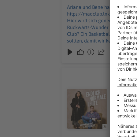
Ariana und Bene haben einen neuen Podcast: MAD CLUB Für alle wei
https://madclub.lnk.to/fbuBFW Herzlich willkommen im MAD CLUB – dem Thomas-Sabo-Armband unter den Comedy-Podcasts.
Hier wird sich geneckt, gekabbe
Rückwärts-Wunder Ariana Baborie
Club? Ein Basketball-Club? Ein 
sollten, damit wir kein Couple
erzählt Bene von seinem neusten
und tretet ein. Wir haben auch gr
Mom & Dad
Für alle ande
Kinderinstr
Audiotitel - Mom & Dadjokes: #
Herzlich w
Podcast “An
versuchen 
euch einfa
und steigt 
fliegen zu