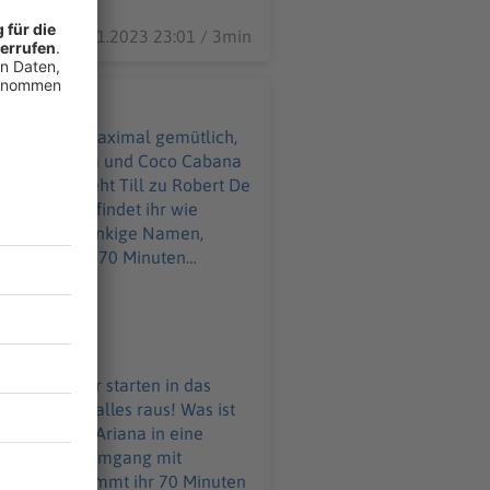
11.11.2023 23:01 / 3min
cht es euch maximal gemütlich,
erhältnis steht Till zu Robert De
 Antworten findet ihr wie
zum Abschied. Eventuell ist
re Zeit, fürs Zuhören und
mütlich, wir starten in das
Gags kriegt Ariana in eine