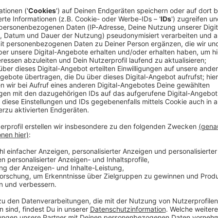
teren Folgen, folgt uns auf dem Player eurer Wahl:
lt und mehr geknackt als beim Chiropraktiker. Also kommt rein u
 sagen würde. Wir klären heute, was für ein Club wir eigentli
Buch-Club? Wir finden es zusammen heraus. Und wir überlegen, 
-Podcast sind. Wer bekäme dann das Kind – oder noch wichtiger
 Insta-Rabbit-Hole und wilden Strand-Abenteuern. Na los, schr
atis Luftballons.
jokes: #1 Chilisauce in Kondomen
ren Folgen von "Mom & Dadjokes" folgt dem neuen Podcast Kanal. Auf ganz viele
umenten (aus Holz natürlich, nicht aus Plastik) spielen wir ein
1 Chilisauce in Kondomen
illkommen zur ersten Podcastfolge von Mom & Dadjokes! Einer 
gebumst” heißt, aber was daraus geworden ist, seht ihr ja selbst
wir jetzt schon, Eltern zu werden, und da das Ganze schwierige
ch mit! Es heißt ja immer so schön “Kinderwunschreise”, deswe
mit in unser kleines Flugzeug aus Bausteinen, aber haltet euch f
rück in den September 2021 und klären dort zusammen so groß