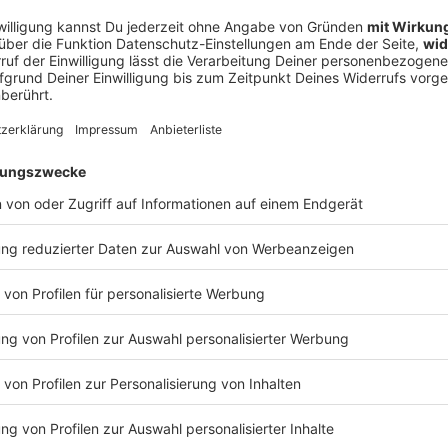
rau von Robert de Niro
uch die Knabbereien, platziert eurer Lieblingsgetränk und ma
 Grande Finale von „Endlich normale Leute“! Glücksfrüchtchen Ariana und Coco Cabana
bert de Niro
nochmal alles raus! Was ist der Teekannen-Effekt? In welchem V
iele Untenrum-Gags kriegt Ariana in eine Episode gepresst? Die
rdem gibt es Hacks im Umgang mit Türstehern, punkige Namen,
te und unnötig kompliziertes Rubbeln. Ein letztes Mal bekommt ihr 70 Minuten
wer-Entertainment und ein paar abschließende, warme Worte 
de auch noch eine kleine Überraschung versteckt. Danke für eu
aus Paris! Hier geht es zur Sketch-Sitcom mit Till:
 23:01 / 1h 11min
y/knigge-und-co Du möchtest mehr über unsere Werbepartner erfahren? Hier
alle Infos & Rabatte: https://linktr.ee/Endlich_normale_Leute
platziert eurer Lieblingsgetränk und macht es euch maximal ge
 holen nochmal alles raus! Was ist
m Verhältnis steht Till zu Robert De Niro? Wie viele Untenrum-
 immer unter dem Play-Button! Außerdem gibt es Hacks im Umgang mit
fte und unnötig kompliziertes Rubbeln. Ein letztes Mal bekommt ihr 70 Minuten