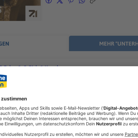
GEN
MEHR "UNTERH
Folge 1: 2 Girls 1 Knack
ben einen neuen Podcast: MAD CLUB Für alle weiteren Folgen, folgt uns auf dem
ttps://madclub.lnk.to/fbuBFW Herzlich willkommen im MAD CLUB – dem Thomas-
 Girls 1 Knack
nd unter den Comedy-Podcasts. Hier wird sich geneckt, gekab
praktiker. Also kommt rein und geht mit uns „liets“, wie Rückw
. Wir klären heute, was für ein Club wir eigentlich sein wolle
-Club? Ein Buch-Club? Wir finden es zusammen heraus. Und wir 
nnen sollten, damit wir kein Couple-Podcast sind. Wer bekäme d
– den Trockner? Außerdem erzählt Bene von seinem neusten Ins
teuern. Na los, schreitet über den roten Teppich und tretet ein
 07:49 / 58min
.