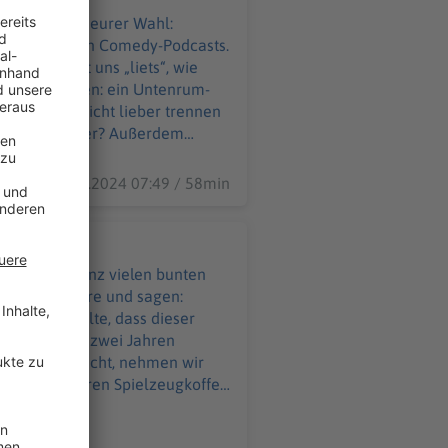
nd geht mit uns „liets“, wie
ch sein wollen: ein Untenrum-
ob wir uns nicht lieber trennen
 – den Trockner? Außerdem
eitet über den roten Teppich
29.11.2024 07:49 / 58min
n bunten
e große Fanfare und sagen:
von uns wollte, dass dieser
... Seit über zwei Jahren
r ist als gedacht, nehmen wir
gen packt euren Spielzeugkoffer
est - es wird turbulent! Wir
e Fragen wie, wann beschließt