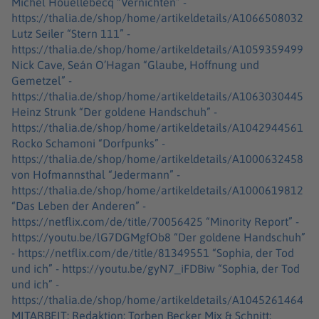
Michel Houellebecq “Vernichten” -
https://thalia.de/shop/home/artikeldetails/A1066508032
Lutz Seiler “Stern 111” -
https://thalia.de/shop/home/artikeldetails/A1059359499
Nick Cave, Seán O’Hagan “Glaube, Hoffnung und
Gemetzel” -
https://thalia.de/shop/home/artikeldetails/A1063030445
Heinz Strunk “Der goldene Handschuh” -
https://thalia.de/shop/home/artikeldetails/A1042944561
Rocko Schamoni “Dorfpunks” -
https://thalia.de/shop/home/artikeldetails/A1000632458
von Hofmannsthal “Jedermann” -
https://thalia.de/shop/home/artikeldetails/A1000619812
“Das Leben der Anderen” -
https://netflix.com/de/title/70056425 “Minority Report” -
https://youtu.be/lG7DGMgfOb8 “Der goldene Handschuh”
- https://netflix.com/de/title/81349551 “Sophia, der Tod
und ich” - https://youtu.be/gyN7_iFDBiw “Sophia, der Tod
und ich” -
https://thalia.de/shop/home/artikeldetails/A1045261464
MITARBEIT: Redaktion: Torben Becker Mix & Schnitt: