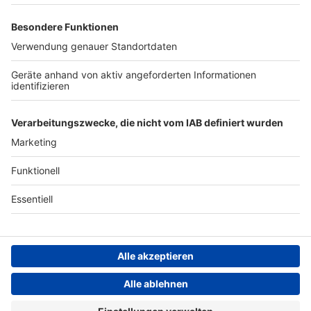
Review zu Polygenic
https://eventim.de/artist/hotel-matze/ Meine
Embryo Screening:
Fragensets: beherzt.net/hotel-matze Das Beste
Archiv
https://bit.ly/4glZla4 RKI /
des Tages App: https://dasbestedestages.de/
Psychische Gesundheit in
Mein Newsletter:
ANTENNE BAYERN GROUP
Deutschland:
https://matzehielscher.substack.com/ YouTube:
https://bit.ly/4p2VbWE Hier
https://bit.ly/4fhY2rV TikTok:
Stiftung ANTENNE BAYERN
geht’s zur Hotel Matze
https://tiktok.com/@matzehielscher Instagram:
hilft
Folge mit Carl Jacob Haupt:
https://instagram.com/matzehielscherHotel
https://bit.ly/44Q38oR
Teilnahmebedingungen
LinkedIn:
Lukas Hambach -
https://linkedin.com/in/matzehielscher/ Mein
Produktion Matze Hielscher
Grounding Page ANTENNE
Buch: https://bit.ly/3QXmCVc
- Redaktion Mit Vergnügen -
BAYERN
Vermarktung und
Distribution MEIN ZEUG:
Datenschutz­erklärung
Hotel Matze live -
https://eventim.de/artist/ho
Cookie- und Drittanbieter-
tel-matze/ Meine
einstellungen
Fragensets:
Persönliche Datenkontrolle
beherzt.net/hotel-matze
Das Beste des Tages App:
https://dasbestedestages.d