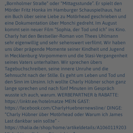
„Bornholmer Straße“ oder “Mittagsstunde”. Er spielt den
Mörder Fritz Honka im Hamburger Schauspielhaus, hat
ein Buch über seine Liebe zu Motörhead geschrieben und
eine Dokumentation über Monchi gedreht. Im August
kommt sein neuer Film “Sophia, der Tod und ich” ins Kino.
Charly hat den Bestseller-Roman von Thees Uhlmann
sehr eigenwillig und sehr sehenswert verfilmt. Wir haben
uns über prägende Momente seiner Kindheit und Jugend
in Mecklenburg-Vorpommern und die Stasi-Vergangenheit
seines Vaters unterhalten. Wir sprechen übers
Tagebuchschreiben, seine innere Unruhe und die
Sehnsucht nach der Stille. Es geht um Leben und Tod und
den Sinn im Unsinn. Ich wollte Charly Hübner schon ganz
lange sprechen und nach fünf Minuten im Gespräch
wusste ich auch, warum. WERBEPARTNER & RABATTE:
https://linktr.ee/hotelmatze MEIN GAST:
https://facebook.com/CharlyHuebnernewsline/ DINGE:
“Charly Hübner über Motörhead oder Warum ich James
Last dankbar sein sollte” -
https://thalia.de/shop/home/artikeldetails/A1060119203