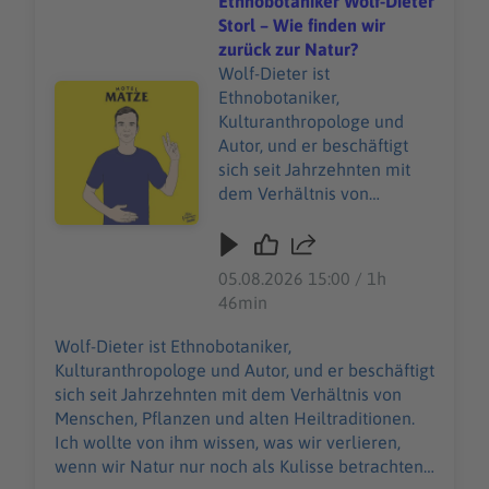
Ethnobotaniker Wolf-Dieter
Storl – Wie finden wir
zurück zur Natur?
Wolf-Dieter ist
Audiotitel - Ethnobotaniker Wolf-Dieter Storl – Wie find
Ethnobotaniker,
Kulturanthropologe und
Autor, und er beschäftigt
sich seit Jahrzehnten mit
dem Verhältnis von
Menschen, Pflanzen und
alten Heiltraditionen. Ich
wollte von ihm wissen, was
05.08.2026 15:00 / 1h
wir verlieren, wenn wir
46min
Natur nur noch als Kulisse
betrachten und nicht mehr
Wolf-Dieter ist Ethnobotaniker,
als etwas, wovon wir selbst
Kulturanthropologe und Autor, und er beschäftigt
Teil sind. Wir sprechen über
sich seit Jahrzehnten mit dem Verhältnis von
Heilpflanzen,
Menschen, Pflanzen und alten Heiltraditionen.
Schamanismus,
Ich wollte von ihm wissen, was wir verlieren,
Wissenschaft, Seele, Stadt-
wenn wir Natur nur noch als Kulisse betrachten
Natur und die Frage,