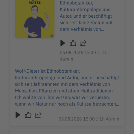
Audiotitel - Ethnobotaniker Wolf-Dieter Storl – Wie find
Ethnobotaniker,
Kulturanthropologe und
Autor, und er beschäftigt
sich seit Jahrzehnten mit
dem Verhältnis von
Menschen, Pflanzen und
alten Heiltraditionen. Ich
wollte von ihm wissen, was
05.08.2026 15:00 / 1h
wir verlieren, wenn wir
46min
Natur nur noch als Kulisse
betrachten und nicht mehr
Wolf-Dieter ist Ethnobotaniker,
als etwas, wovon wir selbst
Kulturanthropologe und Autor, und er beschäftigt
Teil sind. Wir sprechen über
sich seit Jahrzehnten mit dem Verhältnis von
Heilpflanzen,
Menschen, Pflanzen und alten Heiltraditionen.
Schamanismus,
Ich wollte von ihm wissen, was wir verlieren,
Wissenschaft, Seele, Stadt-
wenn wir Natur nur noch als Kulisse betrachten
Natur und die Frage,
und nicht mehr als etwas, wovon wir selbst Teil
warum viele Menschen
sind. Wir sprechen über Heilpflanzen,
05.08.2026 15:00 / 1h 46min
heute wieder nach alten
Schamanismus, Wissenschaft, Seele, Stadt-Natur
Formen von Wissen suchen.
und die Frage, warum viele Menschen heute