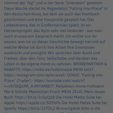
Himmel der Tag” und in der Serie “Unbroken” gesehen.
Diese Woche startet ihr Regiedebüt “Falling Into Place” in
den deutschen Kinos, bei dem sie auch das Drehbuch
geschrieben und eine Hauptrolle gespielt hat. Das
Liebesdrama, das in Großbritannien spielt, ist ein
Herzensprojekt, das Aylin sehr viel bedeutet - wie man
auch in unserem Gespräch merkt. Ich wollte von ihr
wissen, was sie zu dieser Geschichte bewegt hat und auf
welche Weise sie durch ihre Arbeit ihre Emotionen
ausdrückt und preisgibt. Wir sprechen über Kunst und
Freiheit, über den Tanz, Selbstliebe und darüber das
Leben in die eigene Hand zu nehmen. WERBEPARTNER &
RABATTE: https://linktr.ee/hotelmatze MEIN GAST:
https://instagram.com/aylin.tezel/ DINGE: “Falling into
Place” (Trailer) - https://youtube.com/watch?
v=v87lbQcRR_A MITARBEIT: Redaktion: Annie Hofmann
Mix & Schnitt: Maximilian Frisch MEIN ZEUG: Mein neues
Buch: https://bit.ly/3cDyQ18 Die Hotel Matze Suite bei
Apple: https://apple.co/3DTfsFb Die Hotel Matze Suite bei
Spotify: https://bit.ly/3J7OLjJ Wunschgäste bitte in die