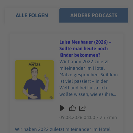
ALLE FOLGEN
ANDERE PODCASTS
Luisa Neubauer (2026) –
Sollte man heute noch
Kinder bekommen?
Wir haben 2022 zuletzt
Audiotitel - Luisa Neubauer (2026) – Sollte man heute
miteinander im Hotel
Matze gesprochen. Seitdem
ist viel passiert – in der
Welt und bei Luisa. Ich
wollte wissen, wie es ihrem
Herzen geht, woher ihre
Zuversicht kommt und ob
Hoffnung irgendwann auch
09.08.2026 04:00 / 2h 7min
Arbeit wird. Es geht um
Klima, Demokratie,
Wir haben 2022 zuletzt miteinander im Hotel