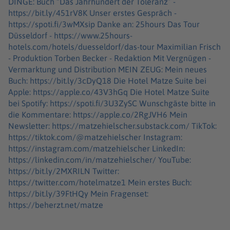
DINGE: Buch “Das Jahrhundert der Toleranz” -
https://bit.ly/451rV8K Unser erstes Gespräch -
https://spoti.fi/3wMXsip Danke an: 25hours Das Tour
Düsseldorf - https://www.25hours-
hotels.com/hotels/duesseldorf/das-tour Maximilian Frisch
- Produktion Torben Becker - Redaktion Mit Vergnügen -
Vermarktung und Distribution MEIN ZEUG: Mein neues
Buch: https://bit.ly/3cDyQ18 Die Hotel Matze Suite bei
Apple: https://apple.co/43V3hGq Die Hotel Matze Suite
bei Spotify: https://spoti.fi/3U3ZySC Wunschgäste bitte in
die Kommentare: https://apple.co/2RgJVH6 Mein
Newsletter: https://matzehielscher.substack.com/ TikTok:
https://tiktok.com/@matzehielscher Instagram:
https://instagram.com/matzehielscher LinkedIn:
https://linkedin.com/in/matzehielscher/ YouTube:
https://bit.ly/2MXRILN Twitter:
https://twitter.com/hotelmatze1 Mein erstes Buch:
https://bit.ly/39FtHQy Mein Fragenset:
https://beherzt.net/matze