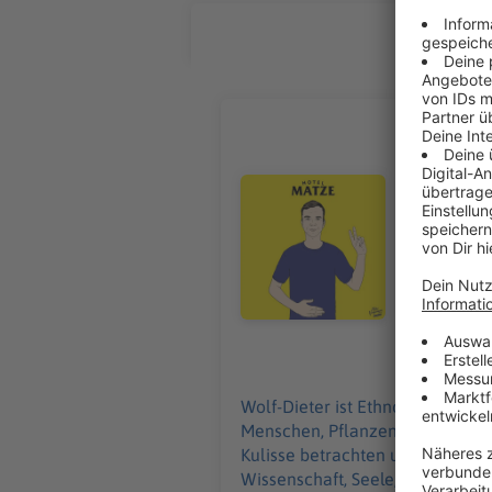
ALLE FOL
Ethnobota
Wolf-Dieter
dem Verhäl
Audiotitel - Ethnobotaniker Wolf
verlieren, 
sind. Wir 
warum viel
virtuelle W
etwas Größerem verbinden kann. 
https://www.storl.de/ https://www.instagram.com/wd
bakterielle
05.08.2026
kann Borrel
(Quelle: RKI - https://bit.ly/
Wolf-Dieter ist Ethnobotaniker, 
indigene M
Menschen, Pflanzen und alten He
aber einordnen
Kulisse betrachten und nicht me
Medizin“: https://bit.ly/4c5QZjN Nature-Studie: menschengemachte Masse und Biomasse:
Wissenschaft, Seele, Stadt-Nat