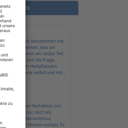
agram:
E PODCASTS
kedIn:
ouTube: https://bit.ly/2MXRILN
ein erstes Buch: https://bit.ly/39FtHQy
t/matze
r?
äftigt sich seit Jahrzehnten mit
lte von ihm wissen, was wir
als etwas, wovon wir selbst Teil
 Stadt-Natur und die Frage,
n. Es geht um Heilpflanzen,
r Natur, mit uns selbst und mit
kann Wanderröte sein. Laut RKI
ht: ärztlich abklären lassen.
zehnten mit dem Verhältnis von
räglich verändert, möchten
nn wir Natur nur noch als
 Storl: „Ur-
ilpflanzen, Schamanismus,
en Formen von Wissen suchen. Es