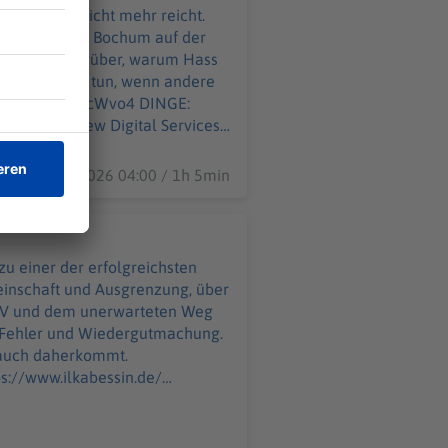
gensets: beherzt.net/hotel-
achten ihr nicht mehr reicht.
ok:
hen – und darüber, warum Hass
tzehielscherHotel LinkedIn:
as können wir tun, wenn andere
Vc
w Digital Services
19.07.2026 04:00 / 1h 5min
om/@matzehielscher Instagram:
 Mein Buch:
zu einer der erfolgreichsten
z IV und dem unerwarteten Weg
 Fehler und Wiedergutmachung.
lauch daherkommt.
ie Rede. Die Frau, die »Cindy