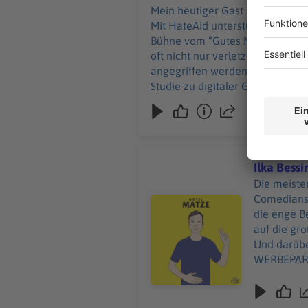
ZEUG: Hotel
Mein heutiger Gast ist Anna-Lena
matze Das Bes
Mit HateAid unterstützt sie Menschen, die
https://mat
Bühne vom “Gutes Morgen Festiv
https://ti
oft nicht nur verletzen, sonder
https://li
angegriffen werden? WERBEPARTNER & RABATTE: https://linktr.ee/hotelmatze MEIN GAST: https://bit.ly/4hcWvo4 DINGE:
Studie zu digitaler Gewalt gegen pol
Act der EU: https://bit.ly/4vEVp8e US-Einreiseverbot gegen HateAid-Geschäftsführerinnen: https://bit.ly/4fHcDgo
Hilfsangebote: https://bit.ly/4fFcYQF Alexander Stößlein - Produktion Annie Hoffmann - Redaktion Mit Vergnügen -
Vermarktung und Distribution MEIN ZEUG: Hotel Matze live - https://eventim.de/artist/hotel-matze/ Meine Fragensets:
beherzt.net/hotel-matze Das Beste des
https://matzehielscher.substack
Ilka Bessi
https://instagram.com/matzehie
Die meisten
https://bit.ly/3QXmCVc
Comedians Deutschlands. Wir sprechen über
Audiotitel - Ilka Bessin – Lachen
die enge B
auf die gr
Und darübe
WERBEPARTNER & RA
https://www.instagram.com/
(Heyne, 20
aus Marzahn« war” https://bit.ly/4gIixz3 Hörbuch: “Abgesch