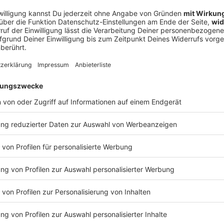
Stösslein - Produktion Torben Becker - Redaktion Mit Vergnügen
ht mehr gebraucht zu werden, von seinen Verliebtheiten und d
 Meine Fragensets: beherzt.net/hotel-matze Hotel Matze live - 
llte von ihm wissen: Wie bleibt man in gnadenlosen Zeiten ei
etter: https://matzehielscher.substack.com/ YouTube: https://bit.ly/2MXRILN TikTok:
scher Instagram: https://instagram.com/matzehielscherHotel LinkedIn:
r/anselm-gruen https://www.instagram.com/anselm_gruen/?h
https://linkedin.com/in/matzehielscher/ Meine Bücher: https://bit.
g DINGE: Anselm Grüns Publikationen: https://bit.ly/4yQHuPq
r Dr. Michael Bohne - Wie können wir innere Blockaden l
t Facharzt für Psychiatrie und Psychotherapie, Sachbuchautor 
sychologie (PEP). Ich wollte von ihm wissen, woran man erkennt, dass das
hael Bohne - Wie können wir innere Blockaden lösen?
n Newsletter: https://matzehielscher.substack.com/ YouTube: https://bit.ly/2MXRILN
vensystem eine Regulation braucht, welche inneren Blockade
matzehielscherHotel LinkedIn:
häufig sind – und wie man mit ihnen umgehen kann. Wir sprech
https://linkedin.com/in/matzehielscher/ Meine Bücher: https://bit.ly/4w3MGx1
ession, parafunktionale Loyalitäten und darüber, warum man Lei
enug nehmen kann. WERBEPARTNER & RABATTE: https://linktr.ee/hotelmatze
ww.dr-michael-bohne.de/ DINGE: Alle Bücher von Michael Bohne und sein
https://bit.ly/4wXhWyd Gabriela von Witzleben - “Bauch, Herz und Kopf”:
https://bit.ly/4yztXeI Svenja Flaßpöhler - “Sensibel”:
 15:00 / 2h 36min
Hambach - Produktion Lena Rocholl - Redaktion Mit
d Distribution MEIN ZEUG: Hotel Matze live - https://eventim.de/artist/hotel-
atrie und Psychotherapie, Sachbuchautor und Begründer der Pro
ne Fragensets: beherzt.net/hotel-matze Das Beste des Tages A