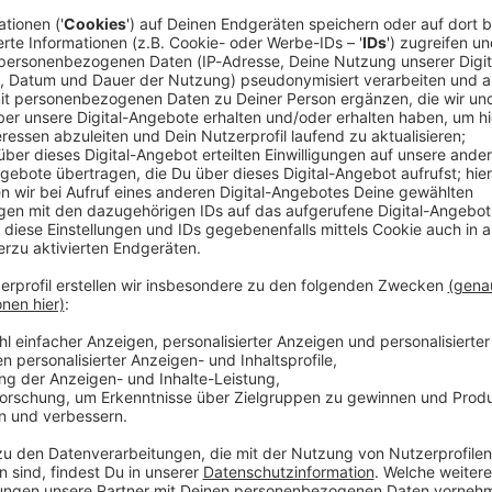
https://tiktok.com/@matzehielscher Inst
GEN
ANDER
https://instagram.com/matzehielscher Lin
https://linkedin.com/in/matzehielscher/ Y
Twitter: https://twitter.com/hotelmatze1 M
Mein erstes Fragenset: https://beherzt.ne
niker Wolf-Dieter Storl – Wie finden wir zurück zur Natu
 ist Ethnobotaniker, Kulturanthropologe und Autor, und er besch
tnis von Menschen, Pflanzen und alten Heiltraditionen. Ich wol
-Dieter Storl – Wie finden wir zurück zur Natur?
wenn wir Natur nur noch als Kulisse betrachten und nicht mehr 
sprechen über Heilpflanzen, Schamanismus, Wissenschaft, Seele,
e Menschen heute wieder nach alten Formen von Wissen suche
elten, Zwerge, Zweifel und um die Frage, was uns wieder mit de
WERBEPARTNER & RABATTE: https://linktr.ee/hotelmatze MEIN GAST:
storl/?hl=de DINGE: Hinweis: Borreliose ist eine
 Infektion, meist durch Zecken übertragen. Ein frühes Zeichen 
 15:00 / 1h 46min
iose in allen Stadien antibiotisch behandelt werden. Bei Verdac
4wdhRFZ) In der Folge benutzt Wolf-Dieter Storl eine Fremdbezeichnung für
Kulturanthropologe und Autor, und er beschäftigt sich seit Jahr
enschen. Wir haben den Originalton des Gesprächs nicht nacht
iltraditionen. Ich wollte von ihm wissen, was wir verlieren, we
, dass dieser Begriff nicht mehr zeitgemäß ist. https://bit.ly/4fMRb8I Wolf-Dieter
hr als etwas, wovon wir selbst Teil sind. Wir sprechen über He
ur und die Frage, warum viele Menschen heute wieder nach alt