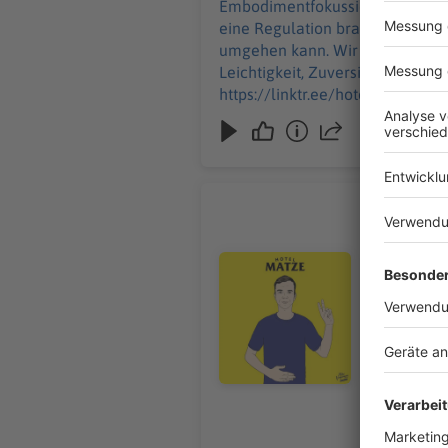
Embodimentfokussierten Psychologie (PEP). Ich wollte von ihm wissen, woran man erken
https://dasbestedestages.de/ Mein 
eine Regulation braucht, welch
https://bit
umgehen kann. Wir sprechen übe
https://in
Leichtigkeit, Zuversicht und Humor gar ni
https://bi
https://linktr.ee/hotelmatze MEIN GAST: https://www.dr-michael-bohne.de/ DINGE: Alle Bücher von Michael Bohne und sein
Selbstwert-Generator: https://bit.ly/4wXhWyd Gabriela von Witzleben - “Bauch, He
“Skyscraper Live” bei Netflix: https://bit.ly/4yztXeI Svenja Flaßpöhler - “Sensibel”: https://bit.ly/4vG2iGk Maximilian Frisch &
Lukas Hambach - Produktion Lena Rocho
live - https://eventim.de/artis
https://dasbestedestages.de/ Mein Newsletter: https://matzehielscher.substack.com/ YouTube: https://bit.ly/4fhY2rV TikTok:
Anna-Lena
https://tiktok.com/@matzehiels
Mein heutig
https://linkedin.com/in/matzehi
nicht mehr 
Audiotitel - Anna-Lena von Hode
werden. Wir haben in Bochum auf der Bühne vom “Gutes Morgen Festival” über Deepfakes, Shitstorms und
Meinungsfr
soll. Am E
WERBEPARTNER & RA
Studie zu 
https://osf.io/j4stx/overview Digital Se
HateAid-Geschäftsführerinnen: https
19.07.2026
Stößlein - 