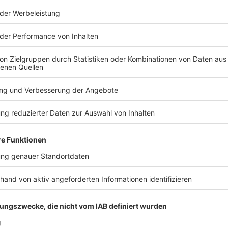
nt, dass das eigene Nervensystem
Newsletter: https://matzehielscher.substack.com/ YouTube:
e inneren Blockaden und Ängste heutzutage besonders häufig s
.ly/4fhY2rV TikTok: https://tiktok.com/@matzehielscher Instagr
r Selbstwert, Altersregression, parafunktionale Loyalitäten 
stagram.com/matzehielscherHotel LinkedIn: https://linkedin.co
cht ernst genug nehmen kann. WERBEPARTNER & RABATTE:
t.ly/3QXmCVc
rz und Kopf”: https://bit.ly/4yAfNKs
ll - Redaktion Mit Vergnügen - Vermarktung und Distribution MEIN ZEUG: Hot
t/hotel-matze/ Meine Fragensets: beherzt.net/hotel-matze Das B
 von Hodenberg (HateAid) – Wer traut sich noch etwas z
cher Instagram: https://instagram.com/matzehielscherHotel Li
er Gast ist Anna-Lena von Hodenberg. Sie war Journalistin, bis
elscher/ Mein Buch: https://bit.ly/3QXmCVc
reicht. Mit HateAid unterstützt sie Menschen, die im Netz bedro
nberg (HateAid) – Wer traut sich noch etwas zu sagen?
eiheit gesprochen – und darüber, warum Hass oft nicht nur verl
nde geht es um eine einfache Frage: Was können wir tun, wenn
BATTE: https://linktr.ee/hotelmatze MEIN GAST: https://bit.ly/4hcWvo4 DINGE:
digitaler Gewalt gegen politisch Engagierte (TU München und Ha
rvices Act der EU: https://bit.ly/4vEVp8e US-Einreiseverbot gegen
://bit.ly/4fHcDgo Hilfsangebote: https://bit.ly/4fFcYQF Alexander
 04:00 / 1h 5min
Produktion Annie Hoffmann - Redaktion Mit Vergnügen - Vermarktun