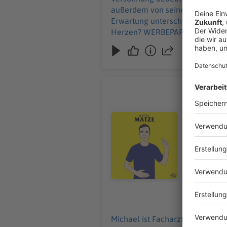
Alexander 
außerdem von seiner Angst, nic
MEIN ZEUG:
Erwartung unterscheidet. Ich wo
matze/ Mein Newsl
Herzen? WERBEPARTNER & RABATTE: https://linktr.ee/hotelmatze MEIN GAST: https://www.abtei-
https://tiktok.com/@matzehiel
muensterschwarzach.de/kloste
https://www.youtube.com/channel/UCcVRqViP7BWIVHKiZ0sasE
Abtei Münsterschwarzach: https://www.abtei-muensterschwarzach.de/ Perlmanns Schweigen – Pascal Mercier:
https://bit.ly/3TKxHtU Das Handwerk der Freiheit – Peter Bieri: https://bit.ly/4pNWcm2 Die Benediktsregel:
https://bit.ly/3TorsvP Selbstbetrachtungen – Marc Aurel: https://bit.ly/4vT1m1i Studie: „Just think – The challenges of the
Psychiate
disengaged mind“: https://bit.ly/4fGzLun Alexander Stösslein - Produktion Torben Becker - Redaktion Mit Vergnügen -
Michael is
Vermarktung und Distribution MEIN ZEUG: Meine Fragensets: beherzt.net/hotel-matze Hotel Matze live -
Embodimentfokussierten P
Audiotitel - Psychiater Dr. Mic
https://eventim.de/artist/hotel-matze/ Mei
eigene Ner
TikTok: https://tiktok.com/@matzehielscher Instagram: https://instagram.com/
besonders 
Altersregr
Humor gar nicht ernst g
MEIN GAST: https://w
Selbstwert-Generator: 
https://bit.ly/4yAfNKs “Skyscraper Live” bei Netflix: 
22.07.2026
https://bit.ly/4vG2iGk Maximilian Frisch & Lukas 
Vergnügen - Vermarktung un
Michael ist Facharzt für Psychi
matze/ Mei