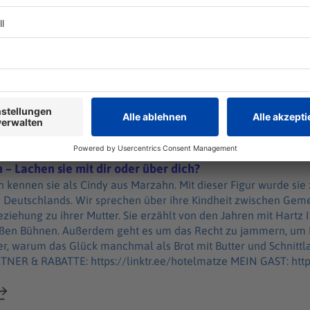
 Matze live - https://eventim.de/artist/hotel-matze/ Meine Fra
 von Hodenberg. Sie war Journalistin, bis sie merkte, dass Beob
te des Tages App: https://dasbestedestages.de/ Mein Newsletter:
 im Netz bedroht, beleidigt oder bloßgestellt werden. Wir haben in Bochum auf der
zehielscher.substack.com/ YouTube: https://bit.ly/4fhY2rV TikT
al” über Deepfakes, Shitstorms und Meinungsfreiheit gesproc
ktok.com/@matzehielscher Instagram: https://instagram.com/ma
n still machen soll. Am Ende geht es um eine einfache Frage: W
nkedin.com/in/matzehielscher/ Mein Buch: https://bit.ly/3QXmC
itisch Engagierte (TU München und HateAid): https://osf.io/j4stx/overvie
 Tages App: https://dasbestedestages.de/ Mein Newsletter:
.com/ YouTube: https://bit.ly/4fhY2rV TikTok: https://tiktok.c
n – Lachen sie mit dir oder über dich?
lscherHotel LinkedIn: https://linkedin.com/in/matzehielscher/
 kennen sie als Cindy aus Marzahn. Mit dieser Figur wurde sie 
 ihre Kindheit zwischen Gemeinschaft und Ausgrenzung, über
 sie mit dir oder über dich?
eziehung zu ihrer Mutter. Sie erzählt von den Jahren mit Hart
oßen Bühnen. Außerdem geht es um das Recht zu jammern, um
r, warum das Glück manchmal als Brot mit Butter und Schnitt
BATTE: https://linktr.ee/hotelmatze MEIN GAST: https://www.ilkabessin.de/
ilkabessin/ DINGE: Tourdaten und -tickets https://bit.ly/451ZvMN Buch
18) “Abgeschminkt. Das Leben ist schön – Von einfach war nie d
minkt - Das Leben ist schön – von einfach war