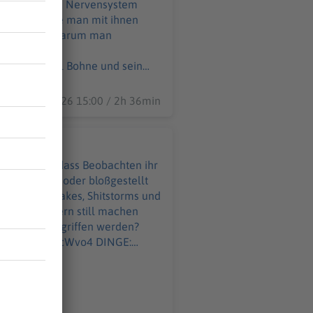
ind – und wie man mit ihnen
am:
und darüber, warum man
m/in/matzehielscher/ Mein Buch:
22.07.2026 15:00 / 2h 36min
el Matze
este des Tages App:
u sagen?
nkedIn:
 sie merkte, dass Beobachten ihr
ht, beleidigt oder bloßgestellt
etzen, sondern still machen
 andere angegriffen werden?
teAid):
g und Distribution MEIN